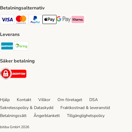
Betalningsalternativ
VISA Payment Method
Mastercard Payment Method
Paypal Payment Method
Apple Pay Payment Method
Google Pay Payment Method
Klarna Payment Method
Leverans
Postnord Shipping Method
Bring Shipping Method
Säker betalning
Security
Hjälp
Kontakt
Villkor
Om företaget
DSA
Sekretesspolicy & Dataskydd
Fraktkostnad & leveranstid
Betalningssätt
Ångerblankett
Tillgänglighetspolicy
bitiba GmbH
2026