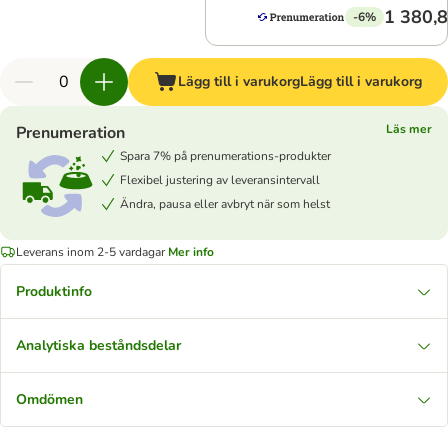
1 380,8
-6%
Lägg till i varukorg
Lägg till i varukorg
Läs mer
Prenumeration
Spara 7% på prenumerations-produkter
Flexibel justering av leveransintervall
Ändra, pausa eller avbryt när som helst
Leverans inom 2-5 vardagar
Mer info
Produktinfo
Analytiska beståndsdelar
Omdömen