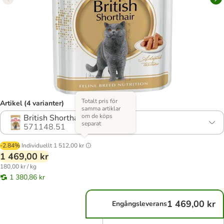
Totalt pris för
Artikel (4 varianter)
samma artiklar
om de köps
British Shorthair
separat
571148.51
-2.84%
Individuellt
1 512,00 kr
1 469,00 kr
180,00 kr / kg
1 380,86 kr
1 469,00 kr
Engångsleverans