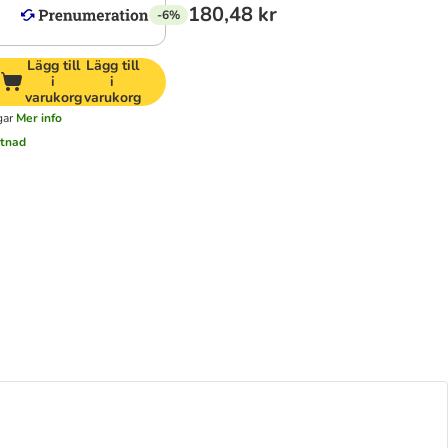
180,48 kr
-6%
Lägg till
Lägg till
i
i
varukorg
varukorg
gar
Mer info
stnad