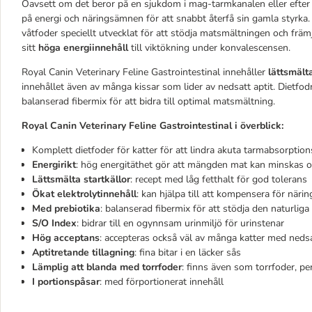
Oavsett om det beror på en sjukdom i mag-tarmkanalen eller efter 
på energi och näringsämnen för att snabbt återfå sin gamla styrka. R
våtfoder speciellt utvecklat för att stödja matsmältningen och främ
sitt
höga energiinnehåll
till viktökning under konvalescensen.
Royal Canin Veterinary Feline Gastrointestinal innehåller
lättsmält
innehållet även av många kissar som lider av nedsatt aptit. Dietfod
balanserad fibermix för att bidra till optimal matsmältning.
Royal Canin Veterinary Feline Gastrointestinal i överblick:
Komplett dietfoder för katter för att lindra akuta tarmabsorptio
Energirikt
: hög energitäthet gör att mängden mat kan minskas 
Lättsmälta startkällor
: recept med låg fetthalt för god tolerans
Ökat elektrolytinnehåll
: kan hjälpa till att kompensera för närin
Med prebiotika
: balanserad fibermix för att stödja den naturli
S/O Index
: bidrar till en ogynnsam urinmiljö för urinstenar
Hög
acceptans
: accepteras också väl av många katter med nedsa
Aptitretande tillagning
: fina bitar i en läcker sås
Lämplig att blanda med torrfoder
: finns även som torrfoder, pe
I portionspåsar
: med förportionerat innehåll