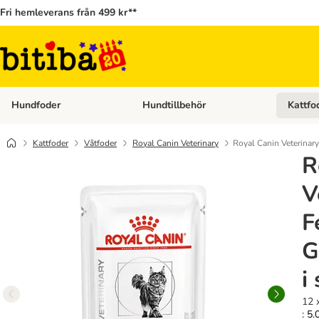
Fri hemleverans från 499 kr**
Hundfoder
Hundtillbehör
Kattfo
Open category menu: Hundfoder
Open cat
Kattfoder
Våtfoder
Royal Canin Veterinary
Royal Canin Veterinary 
R
V
F
G
i
12 
: 5.