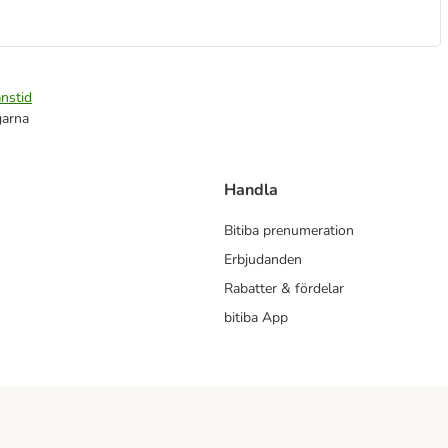
nstid
garna
Handla
Bitiba prenumeration
Erbjudanden
Rabatter & fördelar
bitiba App