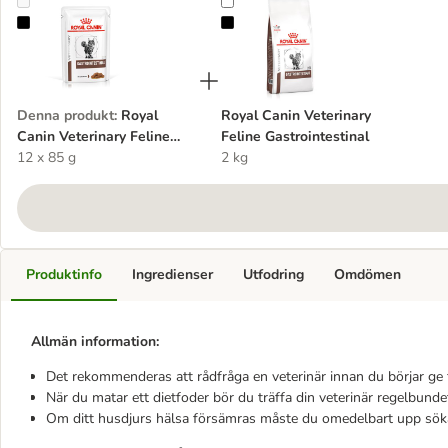
Royal Canin Veterinary Feline Gastrointestinal i sås
Royal Canin Veterinary Feline Gast
Denna produkt
:
Royal
Royal Canin Veterinary
Canin Veterinary Feline
Feline Gastrointestinal
Gastrointestinal i sås
12 x 85 g
2 kg
Produktinfo
Ingredienser
Utfodring
Omdömen
Allmän information:
Det rekommenderas att rådfråga en veterinär innan du börjar ge f
När du matar ett dietfoder bör du träffa din veterinär regelbundet
Om ditt husdjurs hälsa försämras måste du omedelbart upp söka