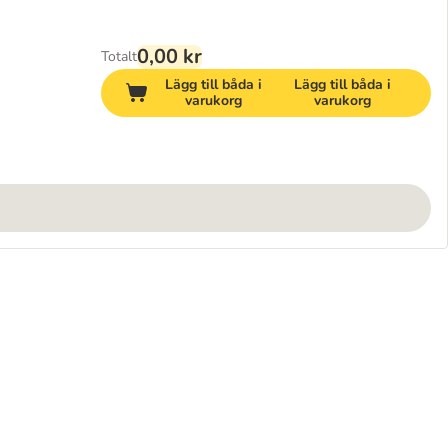
0,00 kr
Totalt
Lägg till båda i
Lägg till båda i
varukorg
varukorg