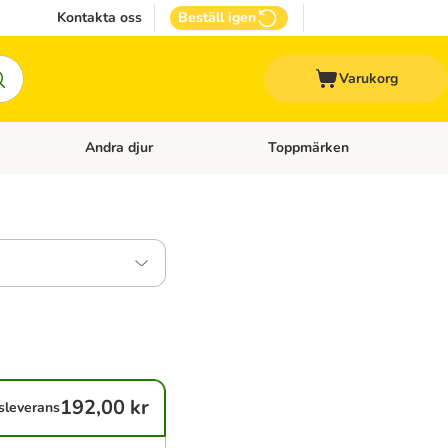
Kontakta oss
Beställ igen
Varukorg
Andra djur
Toppmärken
attillbehör
Open category menu: Veterinärfoder
Open category menu: Andra dj
192,00 kr
sleverans