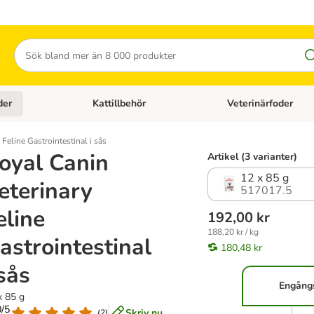
Sök
der
Kattillbehör
Veterinärfoder
egory menu: Hundtillbehör
Open category menu: Kattfoder
Open category menu: K
Feline Gastrointestinal i sås
oyal Canin
Artikel (3 varianter)
12 x 85 g
eterinary
517017.5
eline
192,00 kr
188,20 kr / kg
astrointestinal
180,48 kr
 sås
Engång
x 85 g
0/5
Skriv nu
(
2
)