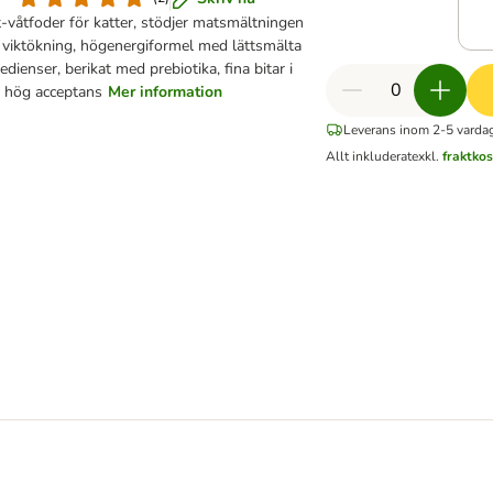
t-våtfoder för katter, stödjer matsmältningen
 viktökning, högenergiformel med lättsmälta
edienser, berikat med prebiotika, fina bitar i
, hög acceptans
Mer information
Leverans inom 2-5 varda
Allt inkluderat
exkl.
fraktko