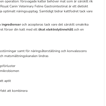
en operation: försvagade katter behöver mat som är särskilt rik
oyal Canin Veterinary Feline Gastrointestinal är ett dietiskt
ja optimalt näringsupptag. Samtidigt bidrar kattfodret tack vare
a
ingredienser
och accepteras tack vare det särskilt smakrika
ret förser din katt med ett
ökat elektrolytinnehåll
och en
nsstörningar samt för näringsåterställning och konvalescens
och matsmältningskanalen lindras
gsförluster
ga mikrobiomen
tt aptit
rfekt att kombinera