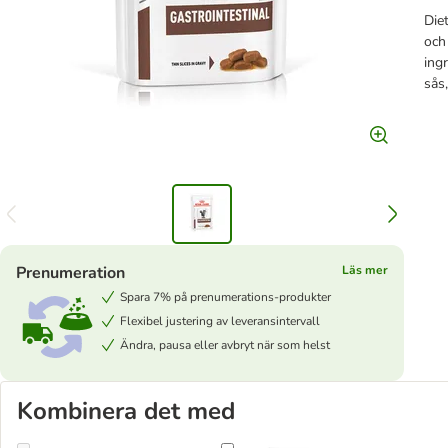
Die
och
ingr
sås
Prenumeration
Läs mer
Spara 7% på prenumerations-produkter
Flexibel justering av leveransintervall
Ändra, pausa eller avbryt när som helst
Kombinera det med