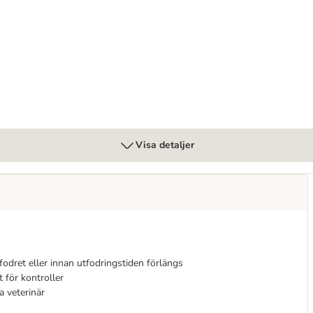
rointestinal
Visa detaljer
odret eller innan utfodringstiden förlängs
 för kontroller
 veterinär