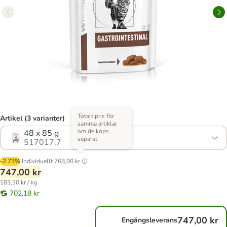
Totalt pris för
Artikel (3 varianter)
samma artiklar
om de köps
48 x 85 g
separat
517017.7
-2.73%
Individuellt
768,00 kr
747,00 kr
183,10 kr / kg
702,18 kr
747,00 kr
Engångsleverans