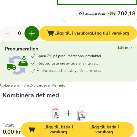
702,18 
-6%
Lägg till i varukorg
Lägg till i varukorg
Läs mer
Prenumeration
Spara 7% på prenumerations-produkter
Flexibel justering av leveransintervall
Ändra, pausa eller avbryt när som helst
Leverans inom 2-5 vardagar
Mer info
Kombinera det med
Totalt
Lägg till båda i
Lägg till båda i
0,00 kr
varukorg
varukorg