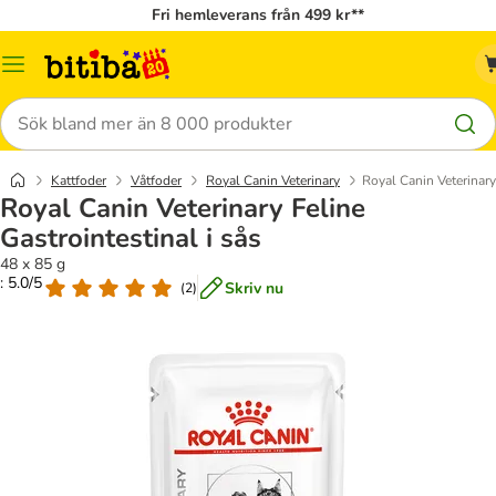
Fri hemleverans från 499 kr**
Meny
Sök
Kattfoder
Våtfoder
Royal Canin Veterinary
Royal Canin Veterinary 
Royal Canin Veterinary Feline
Gastrointestinal i sås
48 x 85 g
: 5.0/5
Skriv nu
(
2
)