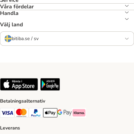
Service
Våra fördelar
Handla
Välj land
bitiba.se / sv
Betalningsalternativ
VISA Payment Method
Mastercard Payment Method
Paypal Payment Method
Apple Pay Payment Method
Google Pay Payment Method
Klarna Payment Method
Leverans