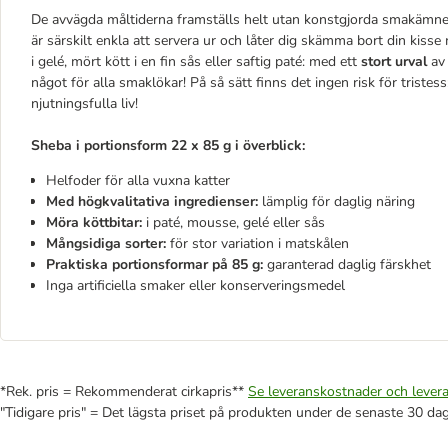
De avvägda måltiderna framställs helt utan konstgjorda smakämne
är särskilt enkla att servera ur och låter dig skämma bort din kiss
i gelé, mört kött i en fin sås eller saftig paté: med ett
stort urval
av
något för alla smaklökar! På så sätt finns det ingen risk för tristess; 
njutningsfulla liv!
Sheba i portionsform 22 x 85 g i överblick:
Helfoder för alla vuxna katter
Med högkvalitativa ingredienser:
lämplig för daglig näring
Möra köttbitar:
i paté, mousse, gelé eller sås
Mångsidiga sorter:
för stor variation i matskålen
Praktiska portionsformar på 85 g:
garanterad daglig färskhet
Inga artificiella smaker eller konserveringsmedel
*Rek. pris = Rekommenderat cirkapris**
Se leveranskostnader och levera
"Tidigare pris" = Det lägsta priset på produkten under de senaste 30 da