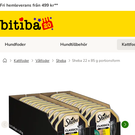
Fri hemleverans från 499 kr**
Hundfoder
Hundtillbehör
Kattfo
Open category menu: Hundfoder
Open cat
Kattfoder
Våtfoder
Sheba
Sheba 22 x 85 g portionsform