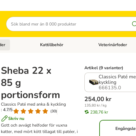
Sök
der
Kattillbehör
Veterinärfoder
egory menu: Hundtillbehör
Open category menu: Kattfoder
Open category menu: K
Sheba 22 x
Artikel (9 varianter)
Classics Paté me
85 g
kyckling
666135.0
portionsform
254,00 kr
Classics Paté med anka & kyckling
135,80 kr / kg
: 4.7/5
(
30
)
238,76 kr
Skriv nu
Gott och avvägt helfoder för vuxna
Engångsle
katter, med mört kött tillagat till patéer, i