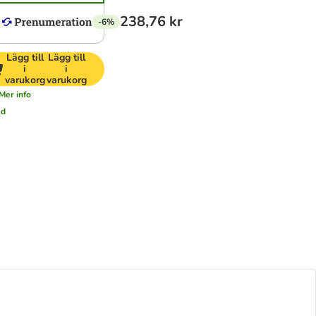
238,76 kr
-6%
Lägg till
Lägg till
i
i
varukorg
varukorg
Mer info
ad