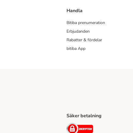
Handla
Bitiba prenumeration
Erbjudanden
Rabatter & fördelar
bitiba App
Säker betalning
Shipping Method
ing Shipping Method
Security