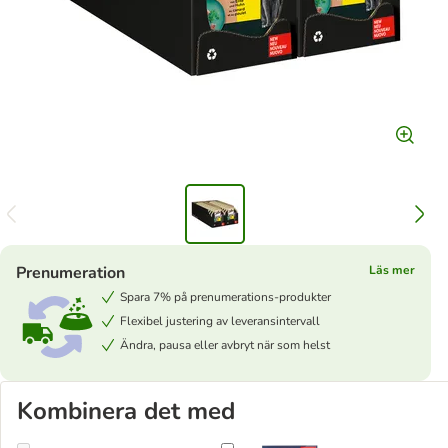
Prenumeration
Läs mer
Spara 7% på prenumerations-produkter
Flexibel justering av leveransintervall
Ändra, pausa eller avbryt när som helst
Kombinera det med