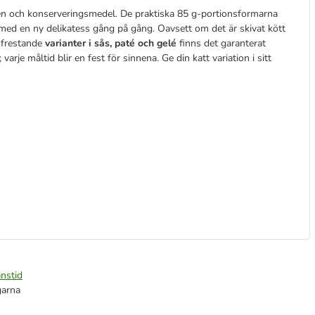
n och konserveringsmedel. De praktiska 85 g-portionsformarna
e med en ny delikatess gång på gång. Oavsett om det är skivat kött
 frestande
varianter i sås, paté och gelé
finns det garanterat
varje måltid blir en fest för sinnena. Ge din katt variation i sitt
nstid
garna