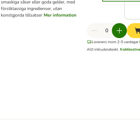
smaskiga såser eller goda geléer, med
förstklassiga ingredienser, utan
konstgjorda tillsatser
Mer information
Leverans inom 2-5 vardagar
Allt inkluderat
exkl.
fraktkostn