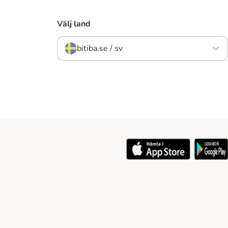
Välj land
bitiba.se / sv