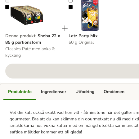
Sheba 22 x 85 g portionsform
Latz Party Mix
Denna produkt
:
Sheba 22 x
Latz Party Mix
85 g portionsform
60 g Original
Classics Paté med anka &
kyckling
Produktinfo
Ingredienser
Utfodring
Omdömen
Vet din katt också exakt vad hon vill - åtminstone när det gäller s
gourmeter. Bra att du kan skämma din gourmetkatt nu då med rikti
smaklökarna hos vuxna katter med en mängd utsökta sammanstäl
saftiga måltider kommer att bli glada!