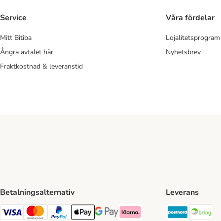
Service
Våra fördelar
Mitt Bitiba
Lojalitetsprogram
Ångra avtalet här
Nyhetsbrev
Fraktkostnad & leveranstid
Betalningsalternativ
Leverans
Postnord 
Br
VISA Payment Method
Mastercard Payment Method
Paypal Payment Method
Apple Pay Payment Method
Google Pay Payment Method
Klarna Payment Method