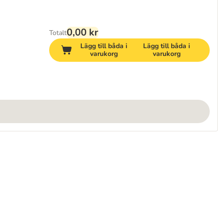
0,00 kr
Totalt
Lägg till båda i
Lägg till båda i
varukorg
varukorg