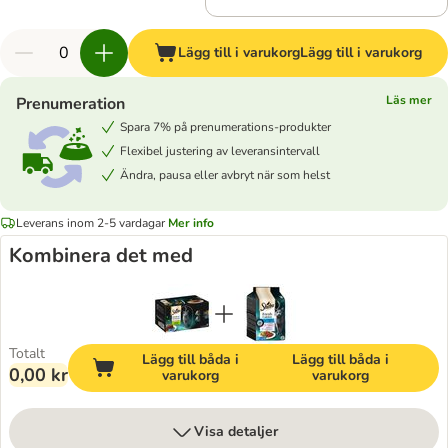
Lägg till i varukorg
Lägg till i varukorg
Läs mer
Prenumeration
Spara 7% på prenumerations-produkter
Flexibel justering av leveransintervall
Ändra, pausa eller avbryt när som helst
Leverans inom 2-5 vardagar
Mer info
Kombinera det med
Totalt
Lägg till båda i
Lägg till båda i
0,00 kr
varukorg
varukorg
Visa detaljer