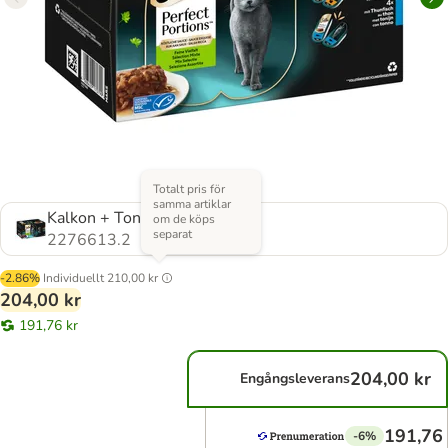
Totalt pris för
samma artiklar
Kalkon + Tonfisk i sås
om de köps
separat
2276613.2
-2.86%
Individuellt
210,00 kr
204,00 kr
191,76 kr
204,00 kr
Engångsleverans
191,76 
-6%