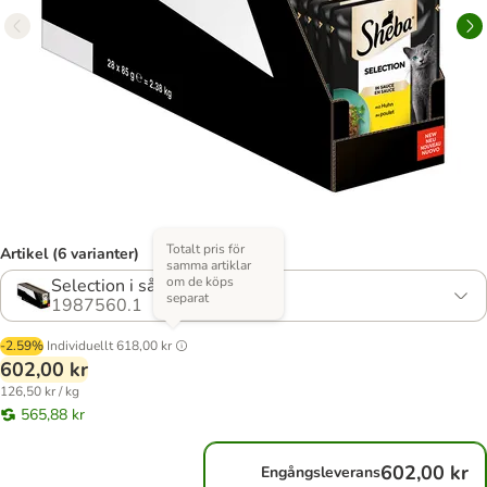
Totalt pris för
Artikel (6 varianter)
samma artiklar
om de köps
Selection i sås med kyckling
separat
1987560.1
-2.59%
Individuellt
618,00 kr
602,00 kr
126,50 kr / kg
565,88 kr
602,00 kr
Engångsleverans