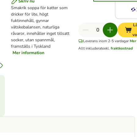
Skriv nu
Smakrik soppa för katter som
dricker för lite, högt
fuktinnehåll, gynnar
Lä
vätskebalansen, naturliga
råvaror, innehåller inget tillsatt
va
socker, utan spannmål,
Leverans inom 2-5 vardagar
Mer 
framställs i Tyskland
Allt inkluderat
exkl.
fraktkostnad
Mer information