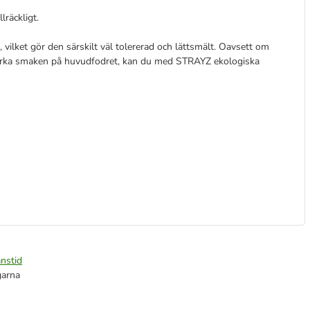
lräckligt.
, vilket gör den särskilt väl tolererad och lättsmält. Oavsett om
rstärka smaken på huvudfodret, kan du med STRAYZ ekologiska
nstid
garna