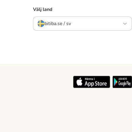
Välj land
bitiba.se / sv