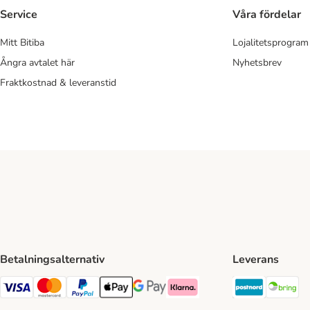
Service
Våra fördelar
Mitt Bitiba
Lojalitetsprogram
Ångra avtalet här
Nyhetsbrev
Fraktkostnad & leveranstid
Betalningsalternativ
Leverans
Postnord 
Br
VISA Payment Method
Mastercard Payment Method
Paypal Payment Method
Apple Pay Payment Method
Google Pay Payment Method
Klarna Payment Method