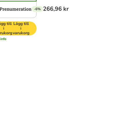
266,96 kr
-6%
gg till
Lägg till
i
i
rukorg
varukorg
info