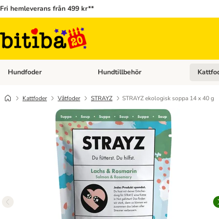
Fri hemleverans från 499 kr**
Hundfoder
Hundtillbehör
Kattfo
Open category menu: Hundfoder
Open cat
Kattfoder
Våtfoder
STRAYZ
STRAYZ ekologisk soppa 14 x 40 g