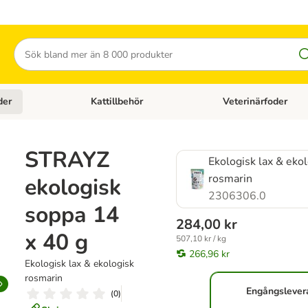
Sök
der
Kattillbehör
Veterinärfoder
egory menu: Hundtillbehör
Open category menu: Kattfoder
Open category menu: K
STRAYZ
Ekologisk lax & eko
rosmarin
ekologisk
2306306.0
soppa 14
284,00 kr
x 40 g
507,10 kr / kg
266,96 kr
Ekologisk lax & ekologisk
rosmarin
Engångslever
(
0
)