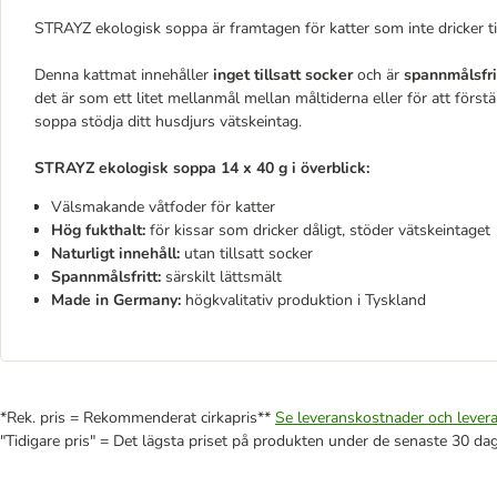
STRAYZ ekologisk soppa är framtagen för katter som inte dricker til
Denna kattmat innehåller
inget tillsatt socker
och är
spannmålsfri
det är som ett litet mellanmål mellan måltiderna eller för att fö
soppa stödja ditt husdjurs vätskeintag.
STRAYZ ekologisk soppa 14 x 40 g i överblick:
Välsmakande våtfoder för katter
Hög fukthalt:
för kissar som dricker dåligt, stöder vätskeintaget
Naturligt innehåll:
utan tillsatt socker
Spannmålsfritt:
särskilt lättsmält
Made in Germany:
högkvalitativ produktion i Tyskland
*Rek. pris = Rekommenderat cirkapris**
Se leveranskostnader och levera
"Tidigare pris" = Det lägsta priset på produkten under de senaste 30 da