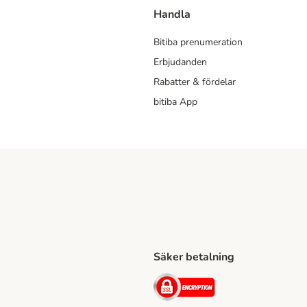
Handla
Bitiba prenumeration
Erbjudanden
Rabatter & fördelar
bitiba App
Säker betalning
Shipping Method
ing Shipping Method
Security