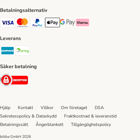
Betalningsalternativ
VISA Payment Method
Mastercard Payment Method
Paypal Payment Method
Apple Pay Payment Method
Google Pay Payment Method
Klarna Payment Method
Leverans
Postnord Shipping Method
Bring Shipping Method
Säker betalning
Security
Hjälp
Kontakt
Villkor
Om företaget
DSA
Sekretesspolicy & Dataskydd
Fraktkostnad & leveranstid
Betalningssätt
Ångerblankett
Tillgänglighetspolicy
bitiba GmbH
2026