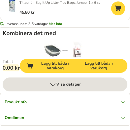
Tillbehör: Bag it Up Litter Tray Bags, Jumbo, 1 x 6 st
45,80 kr
Leverans inom 2-5 vardagar
Mer info
Kombinera det med
Totalt
Lägg till båda i
Lägg till båda i
0,00 kr
varukorg
varukorg
Visa detaljer
Produktinfo
Omdömen