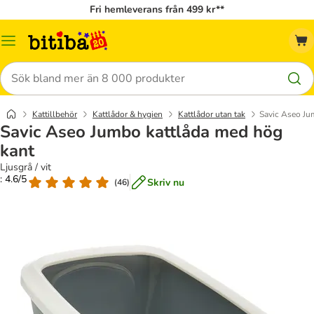
Fri hemleverans från 499 kr**
Meny
Sök
Kattillbehör
Kattlådor & hygien
Kattlådor utan tak
Savic Aseo Ju
Savic Aseo Jumbo kattlåda med hög
kant
Ljusgrå / vit
: 4.6/5
Skriv nu
(
46
)