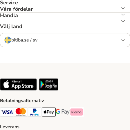
Service
Våra fördelar
Handla
Välj land
bitiba.se / sv
Betalningsalternativ
VISA Payment Method
Mastercard Payment Method
Paypal Payment Method
Apple Pay Payment Method
Google Pay Payment Method
Klarna Payment Method
Leverans