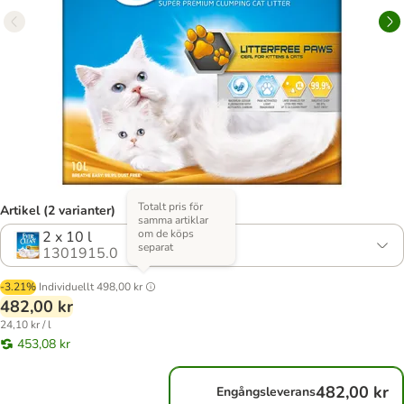
Totalt pris för
Artikel (2 varianter)
samma artiklar
om de köps
2 x 10 l
separat
1301915.0
-3.21%
Individuellt
498,00 kr
482,00 kr
24,10 kr / l
453,08 kr
482,00 kr
Engångsleverans