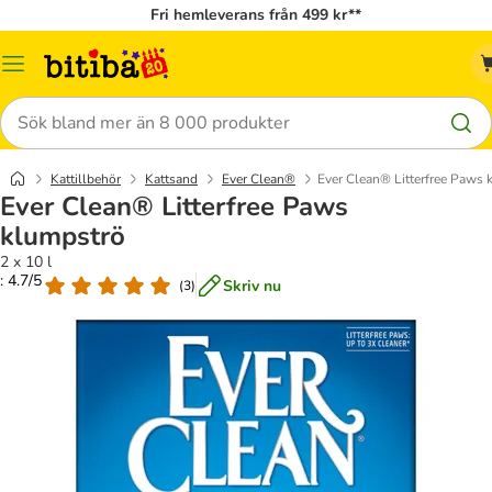
Fri hemleverans från 499 kr**
Meny
Sök
Kattillbehör
Kattsand
Ever Clean®
Ever Clean® Litterfree Paws 
Ever Clean® Litterfree Paws
klumpströ
2 x 10 l
: 4.7/5
Skriv nu
(
3
)