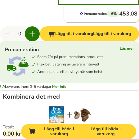
453,08 
-6%
Lägg till i varukorg
Lägg till i varukorg
Läs mer
Prenumeration
Spara 7% på prenumerations-produkter
Flexibel justering av leveransintervall
Ändra, pausa eller avbryt när som helst
Leverans inom 2-5 vardagar
Mer info
Kombinera det med
Totalt
Lägg till båda i
Lägg till båda i
0,00 kr
varukorg
varukorg