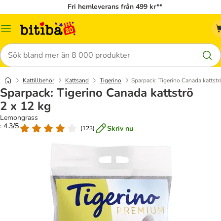
Fri hemleverans från 499 kr**
Meny
Sök
Kattillbehör
Kattsand
Tigerino
Sparpack: Tigerino Canada kattstr
Sparpack: Tigerino Canada kattströ
2 x 12 kg
Lemongrass
: 4.3/5
Skriv nu
(
123
)