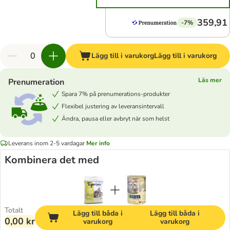
359,91 
-7%
Lägg till i varukorg
Lägg till i varukorg
Läs mer
Prenumeration
Spara 7% på prenumerations-produkter
Flexibel justering av leveransintervall
Ändra, pausa eller avbryt när som helst
Leverans inom 2-5 vardagar
Mer info
Kombinera det med
Totalt
Lägg till båda i
Lägg till båda i
0,00 kr
varukorg
varukorg