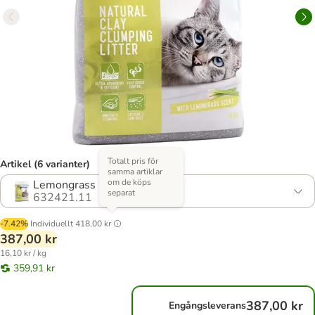
Totalt pris för
Artikel (6 varianter)
samma artiklar
om de köps
Lemongrass
separat
632421.11
-7.42%
Individuellt
418,00 kr
387,00 kr
16,10 kr / kg
359,91 kr
387,00 kr
Engångsleverans