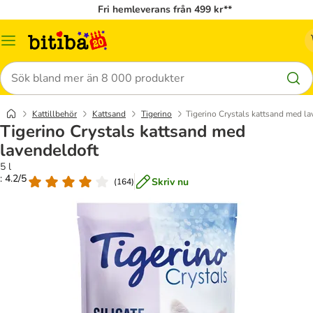
Fri hemleverans från 499 kr**
Meny
Sök
Kattillbehör
Kattsand
Tigerino
Tigerino Crystals kattsand med la
Tigerino Crystals kattsand med
lavendeldoft
5 l
: 4.2/5
Skriv nu
(
164
)