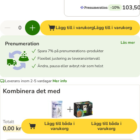
103,50
-10%
Lägg till i varukorg
Lägg till i varukorg
Läs mer
Prenumeration
Spara 7% på prenumerations-produkter
Flexibel justering av leveransintervall
Ändra, pausa eller avbryt när som helst
Leverans inom 2-5 vardagar
Mer info
Kombinera det med
Totalt
Lägg till båda i
Lägg till båda i
0,00 kr
varukorg
varukorg