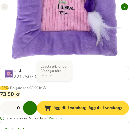
Lägsta pris under
1 st
30 dagar före
rabatten
2217507.0
-25%
Tidigare pris
98,00 kr
73,50 kr
Lägg till i varukorg
Lägg till i varukorg
Leverans inom 2-5 vardagar
Mer info