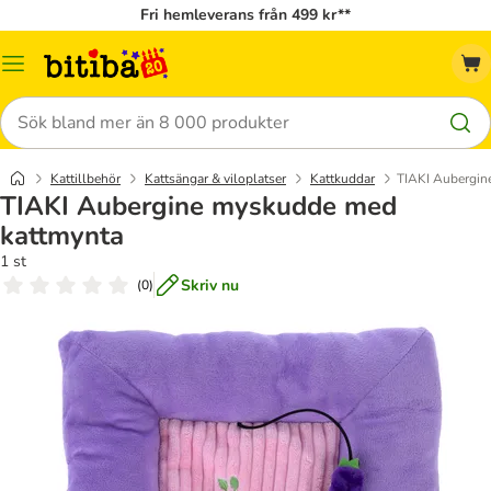
Fri hemleverans från 499 kr**
Meny
Sök
Kattillbehör
Kattsängar & viloplatser
Kattkuddar
TIAKI Aubergin
TIAKI Aubergine myskudde med
kattmynta
1 st
Skriv nu
(
0
)