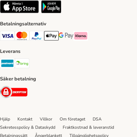
Betalningsalternativ
VISA Payment Method
Mastercard Payment Method
Paypal Payment Method
Apple Pay Payment Method
Google Pay Payment Method
Klarna Payment Method
Leverans
Postnord Shipping Method
Bring Shipping Method
Säker betalning
Security
Hjälp
Kontakt
Villkor
Om företaget
DSA
Sekretesspolicy & Dataskydd
Fraktkostnad & leveranstid
Betalningssätt
Ångerblankett
Tillgänglighetspolicy