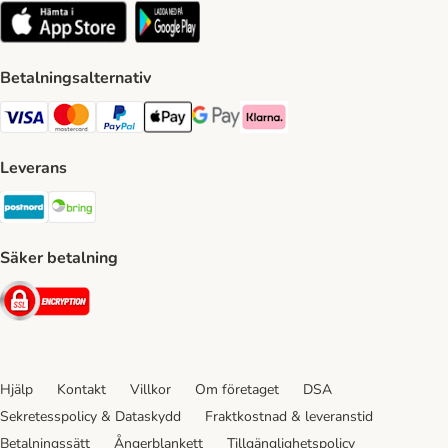
Betalningsalternativ
VISA Payment Method
Mastercard Payment Method
Paypal Payment Method
Apple Pay Payment Method
Google Pay Payment Method
Klarna Payment Method
Leverans
Postnord Shipping Method
Bring Shipping Method
Säker betalning
Security
Hjälp
Kontakt
Villkor
Om företaget
DSA
Sekretesspolicy & Dataskydd
Fraktkostnad & leveranstid
Betalningssätt
Ångerblankett
Tillgänglighetspolicy