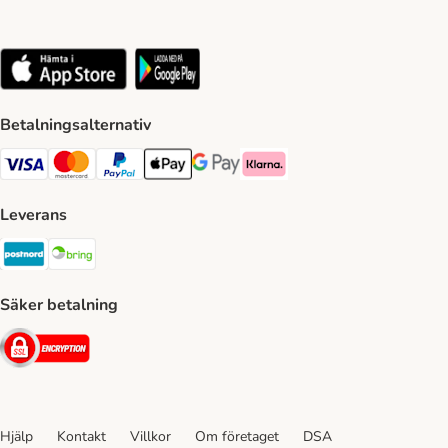
Betalningsalternativ
VISA Payment Method
Mastercard Payment Method
Paypal Payment Method
Apple Pay Payment Method
Google Pay Payment Method
Klarna Payment Method
Leverans
Postnord Shipping Method
Bring Shipping Method
Säker betalning
Security
Hjälp
Kontakt
Villkor
Om företaget
DSA