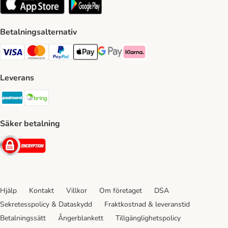
Betalningsalternativ
VISA Payment Method
Mastercard Payment Method
Paypal Payment Method
Apple Pay Payment Method
Google Pay Payment Method
Klarna Payment Method
Leverans
Postnord Shipping Method
Bring Shipping Method
Säker betalning
Security
Hjälp
Kontakt
Villkor
Om företaget
DSA
Sekretesspolicy & Dataskydd
Fraktkostnad & leveranstid
Betalningssätt
Ångerblankett
Tillgänglighetspolicy