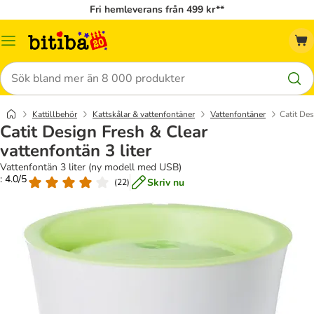
Fri hemleverans från 499 kr**
Meny
Sök
Kattillbehör
Kattskålar & vattenfontäner
Vattenfontäner
Catit Des
Catit Design Fresh & Clear
vattenfontän 3 liter
Vattenfontän 3 liter (ny modell med USB)
: 4.0/5
Skriv nu
(
22
)