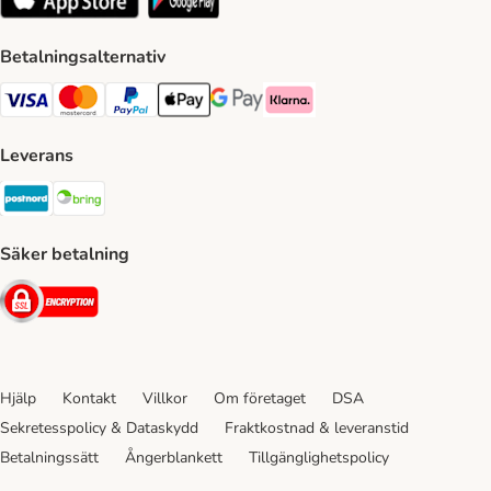
Betalningsalternativ
VISA Payment Method
Mastercard Payment Method
Paypal Payment Method
Apple Pay Payment Method
Google Pay Payment Method
Klarna Payment Method
Leverans
Postnord Shipping Method
Bring Shipping Method
Säker betalning
Security
Hjälp
Kontakt
Villkor
Om företaget
DSA
Sekretesspolicy & Dataskydd
Fraktkostnad & leveranstid
Betalningssätt
Ångerblankett
Tillgänglighetspolicy