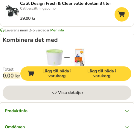
Catit Design Fresh & Clear vattenfontän 3 liter
Catit ersättningspump
39,00 kr
Leverans inom 2-5 vardagar
Mer info
Kombinera det med
Totalt
Lägg till båda i
Lägg till båda i
0,00 kr
varukorg
varukorg
Visa detaljer
Produktinfo
Omdömen