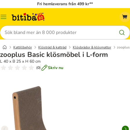
Fri hemleverans från 499 kr**
Meny
Sök
Kattillbehör
Klösträd & katträd
Klösbrädor & klösmattor
zooplus
zooplus Basic klösmöbel i L-form
L 40 x B 25 x H 60 cm
Skriv nu
(
0
)