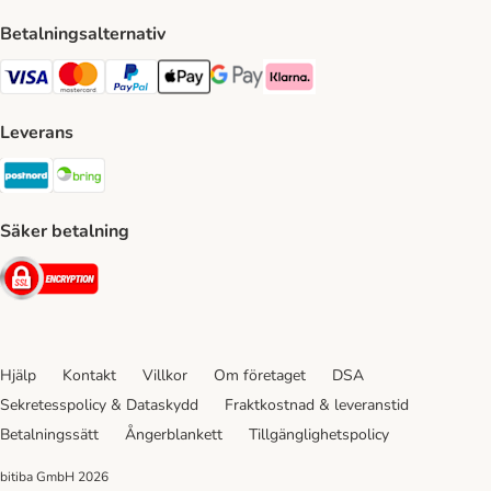
Betalningsalternativ
VISA Payment Method
Mastercard Payment Method
Paypal Payment Method
Apple Pay Payment Method
Google Pay Payment Method
Klarna Payment Method
Leverans
Postnord Shipping Method
Bring Shipping Method
Säker betalning
Security
Hjälp
Kontakt
Villkor
Om företaget
DSA
Sekretesspolicy & Dataskydd
Fraktkostnad & leveranstid
Betalningssätt
Ångerblankett
Tillgänglighetspolicy
bitiba GmbH
2026