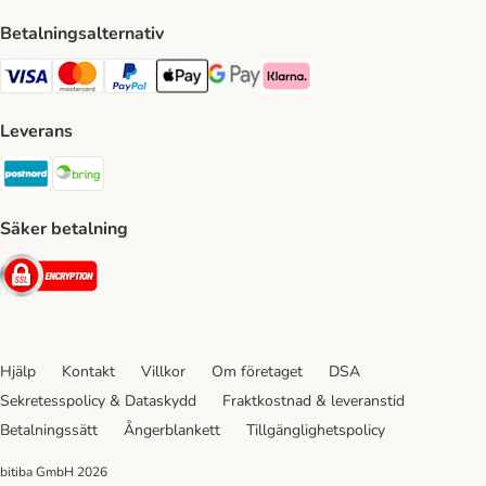
Betalningsalternativ
VISA Payment Method
Mastercard Payment Method
Paypal Payment Method
Apple Pay Payment Method
Google Pay Payment Method
Klarna Payment Method
Leverans
Postnord Shipping Method
Bring Shipping Method
Säker betalning
Security
Hjälp
Kontakt
Villkor
Om företaget
DSA
Sekretesspolicy & Dataskydd
Fraktkostnad & leveranstid
Betalningssätt
Ångerblankett
Tillgänglighetspolicy
bitiba GmbH
2026