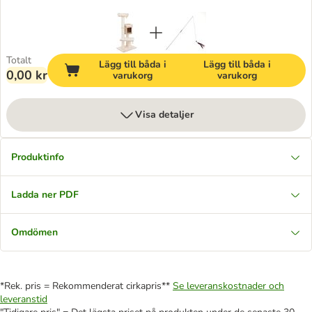
Totalt
Lägg till båda i
Lägg till båda i
0,00 kr
varukorg
varukorg
Visa detaljer
Produktinfo
Ladda ner PDF
Omdömen
*Rek. pris = Rekommenderat cirkapris**
Se leveranskostnader och
leveranstid