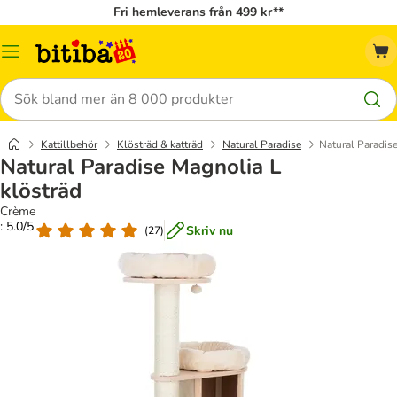
Fri hemleverans från 499 kr**
Meny
Sök
Kattillbehör
Klösträd & katträd
Natural Paradise
Natural Paradis
Natural Paradise Magnolia L
klösträd
Crème
: 5.0/5
Skriv nu
(
27
)