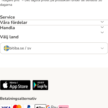
"Tidigare pris" = Det lägsta priset på produkten under de senaste 30
dagarna
Service
Våra fördelar
Handla
Välj land
bitiba.se / sv
Betalningsalternativ