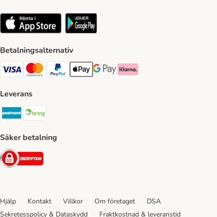
Betalningsalternativ
VISA Payment Method
Mastercard Payment Method
Paypal Payment Method
Apple Pay Payment Method
Google Pay Payment Method
Klarna Payment Method
Leverans
Postnord Shipping Method
Bring Shipping Method
Säker betalning
Security
Hjälp
Kontakt
Villkor
Om företaget
DSA
Sekretesspolicy & Dataskydd
Fraktkostnad & leveranstid