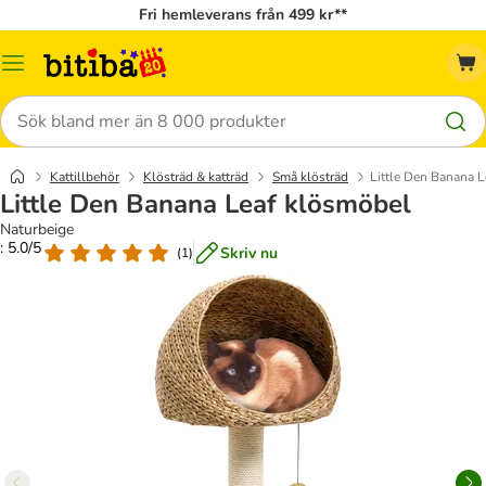
Fri hemleverans från 499 kr**
Meny
Sök
Kattillbehör
Klösträd & katträd
Små klösträd
Little Den Banana 
Little Den Banana Leaf klösmöbel
Naturbeige
: 5.0/5
Skriv nu
(
1
)