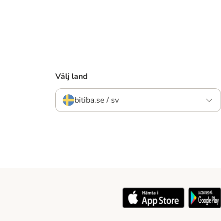
Välj land
bitiba.se / sv