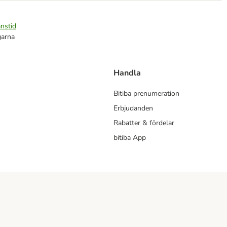
nstid
garna
Handla
Bitiba prenumeration
Erbjudanden
Rabatter & fördelar
bitiba App