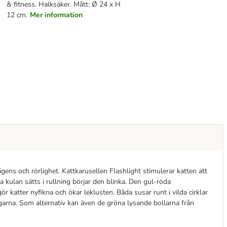
& fitness. Halksäker. Mått: Ø 24 x H
12 cm.
Mer information
ligens och rörlighet. Kattkarusellen Flashlight stimulerar katten att
ka kulan sätts i rullning börjar den blinka. Den gul-röda
r katter nyfikna och ökar leklusten. Båda susar runt i vilda cirklar
arna. Som alternativ kan även de gröna lysande bollarna från