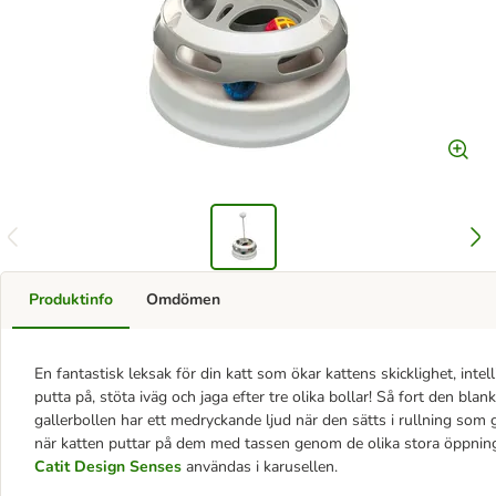
Produktinfo
Omdömen
En fantastisk leksak för din katt som ökar kattens skicklighet, intel
putta på, stöta iväg och jaga efter tre olika bollar! Så fort den blan
gallerbollen har ett medryckande ljud när den sätts i rullning som gö
när katten puttar på dem med tassen genom de olika stora öppning
Catit Design Senses
användas i karusellen.