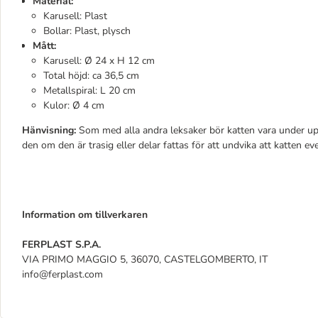
Material:
Karusell: Plast
Bollar: Plast, plysch
Mått:
Karusell: Ø 24 x H 12 cm
Total höjd: ca 36,5 cm
Metallspiral: L 20 cm
Kulor: Ø 4 cm
Hänvisning:
Som med alla andra leksaker bör katten vara under upp
den om den är trasig eller delar fattas för att undvika att katten eve
Information om tillverkaren
FERPLAST S.P.A.
VIA PRIMO MAGGIO 5, 36070, CASTELGOMBERTO, IT
info@ferplast.com