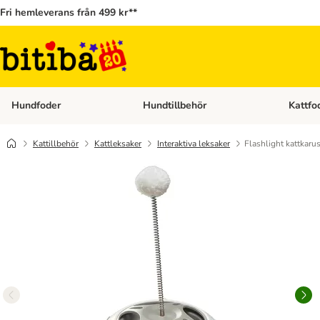
Fri hemleverans från 499 kr**
Hundfoder
Hundtillbehör
Kattfo
Open category menu: Hundfoder
Open cat
Kattillbehör
Kattleksaker
Interaktiva leksaker
Flashlight kattkarus