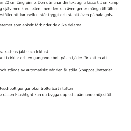
på en 20 cm lång pinne. Den utmanar din leksugna kisse till en kamp
sig själv med karusellen, men den kan även ger er många tillfällen
täller att karusellen står tryggt och stabilt även på hala golv.
temet som enkelt förbinder de olika delarna.
a kattens jakt- och leklust
t i cirklar och en gungande boll på en fjäder får katten att
och stängs av automatiskt när den är stilla (knappcellbatterier
lyschboll gungar okontrollerbart i luften
rälsen Flashlight kan du bygga upp ett spännande nöjesfält