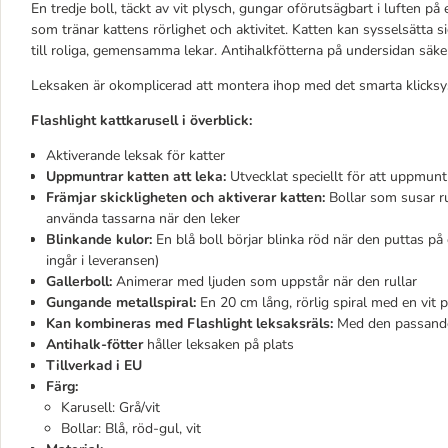
En tredje boll, täckt av vit plysch, gungar oförutsägbart i luften 
som tränar kattens rörlighet och aktivitet. Katten kan sysselsätta 
till roliga, gemensamma lekar. Antihalkfötterna på undersidan säkers
Leksaken är okomplicerad att montera ihop med det smarta klicksys
Flashlight kattkarusell i överblick:
Aktiverande leksak för katter
Uppmuntrar katten att leka:
Utvecklat speciellt för att uppmuntr
Främjar skickligheten och aktiverar katten:
Bollar som susar run
använda tassarna när den leker
Blinkande kulor:
En blå boll börjar blinka röd när den puttas på 
ingår i leveransen)
Gallerboll:
Animerar med ljuden som uppstår när den rullar
Gungande metallspiral:
En 20 cm lång, rörlig spiral med en vit p
Kan kombineras med Flashlight leksaksräls:
Med den passande 
Antihalk-fötter
håller leksaken på plats
Tillverkad i EU
Färg:
Karusell: Grå/vit
Bollar: Blå, röd-gul, vit