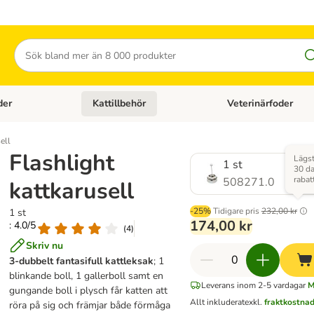
Sök
der
Kattillbehör
Veterinärfoder
egory menu: Hundtillbehör
Open category menu: Kattfoder
Open category menu: K
ell
Flashlight
Lägst
1 st
30 da
rabat
508271.0
kattkarusell
-25%
Tidigare pris
232,00 kr
1 st
174,00 kr
: 4.0/5
(
4
)
Skriv nu
3-dubbelt fantasifull kattleksak
; 1
blinkande boll, 1 gallerboll samt en
Leverans inom 2-5 vardagar
M
gungande boll i plysch får katten att
Allt inkluderat
exkl.
fraktkostna
röra på sig och främjar både förmåga