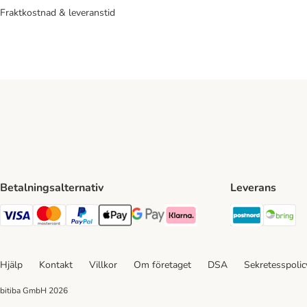
Fraktkostnad & leveranstid
Betalningsalternativ
Leverans
Postnord 
Br
VISA Payment Method
Mastercard Payment Method
Paypal Payment Method
Apple Pay Payment Method
Google Pay Payment Method
Klarna Payment Method
Hjälp
Kontakt
Villkor
Om företaget
DSA
Sekretesspoli
bitiba GmbH
2026