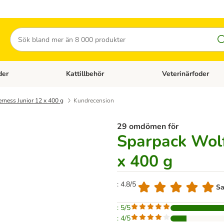
Sök
der
Kattillbehör
Veterinärfoder
egory menu: Hundtillbehör
Open category menu: Kattfoder
Open category menu: K
rness Junior 12 x 400 g
Kundrecension
29 omdömen för
Sparpack Wolf
x 400 g
: 4.8/5
Sa
: 5/5
: 4/5