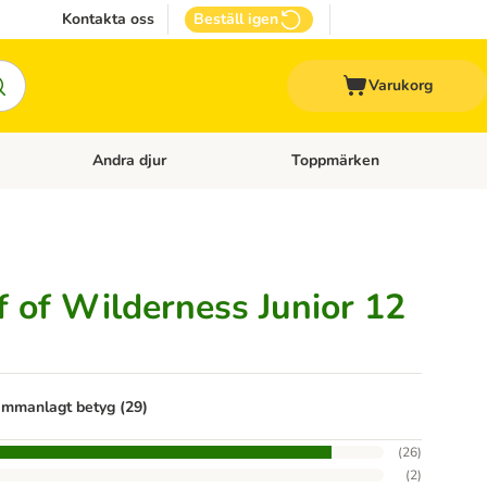
Kontakta oss
Beställ igen
Varukorg
Andra djur
Toppmärken
attillbehör
Open category menu: Veterinärfoder
Open category menu: Andra dj
 of Wilderness Junior 12
mmanlagt betyg (29)
(
26
)
(
2
)