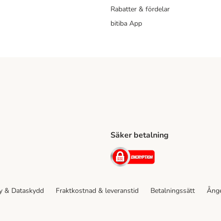
Rabatter & fördelar
bitiba App
Säker betalning
Shipping Method
ing Shipping Method
Security
cy & Dataskydd
Fraktkostnad & leveranstid
Betalningssätt
Ånge