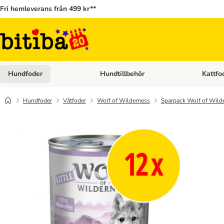
Fri hemleverans från 499 kr**
Hundfoder
Hundtillbehör
Kattfo
Open category menu: Hundfoder
Open cat
Hundfoder
Våtfoder
Wolf of Wilderness
Sparpack Wolf of Wilde