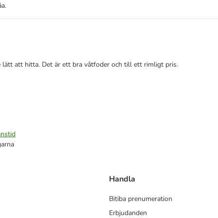
åa.
ätt att hitta. Det är ett bra våtfoder och till ett rimligt pris.
nstid
garna
Handla
Bitiba prenumeration
Erbjudanden