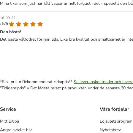
Mina tikar som just har fått valpar är helt förtjust i det - speciellt den bl
16-09-22
: 5/5
Den bästa!
Det bästa våtfodret för min lilla. Lika bra kvalitet och smältbarhet är inte l
*Rek. pris = Rekommenderat cirkapris**
Se leveranskostnader och levera
"Tidigare pris" = Det lägsta priset på produkten under de senaste 30 da
Service
Våra fördelar
Mitt Bitiba
Lojalitetsprogram
Ångra avtalet här
Nyhetsbrev