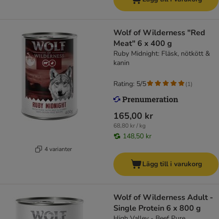
Wolf of Wilderness "Red
Meat" 6 x 400 g
Ruby Midnight: Fläsk, nötkött &
kanin
Rating: 5/5
(
1
)
165,00 kr
68,80 kr / kg
148,50 kr
4 varianter
Lägg till i varukorg
Wolf of Wilderness Adult -
Single Protein 6 x 800 g
High Valley - Beef Pure