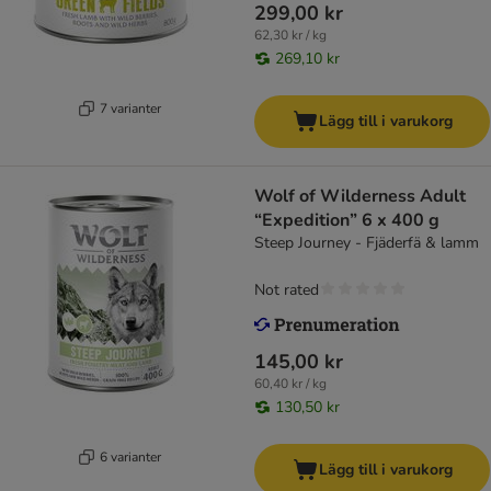
299,00 kr
62,30 kr / kg
269,10 kr
7 varianter
Lägg till i varukorg
Wolf of Wilderness Adult
“Expedition” 6 x 400 g
Steep Journey - Fjäderfä & lamm
Not rated
145,00 kr
60,40 kr / kg
130,50 kr
6 varianter
Lägg till i varukorg