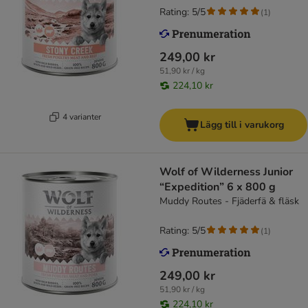
Rating: 5/5
(
1
)
249,00 kr
51,90 kr / kg
224,10 kr
4 varianter
Lägg till i varukorg
Wolf of Wilderness Junior
“Expedition” 6 x 800 g
Muddy Routes - Fjäderfä & fläsk
Rating: 5/5
(
1
)
249,00 kr
51,90 kr / kg
224,10 kr