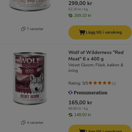
299,00 kr
62,30 kr / kg
269,10 kr
7 varianter
Lägg till i varukorg
Wolf of Wilderness "Red
Meat" 6 x 400 g
Velvet Gloom: Fläsk, kalkon &
öring
Rating: 5/5
(
1
)
165,00 kr
68,80 kr / kg
148,50 kr
4 varianter
Lägg till i varukorg