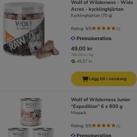
Wolf of Wilderness - Wide
Acres - kycklinghjärtan
Kycklinghjärtan (70 g)
Rating: 5/5
(
2
)
49,00 kr
700,00 kr / kg
45,57 kr
Lägg till i varukorg
Wolf of Wilderness Junior
“Expedition” 6 x 800 g
Mixpack
Rating: 5/5
(
1
)