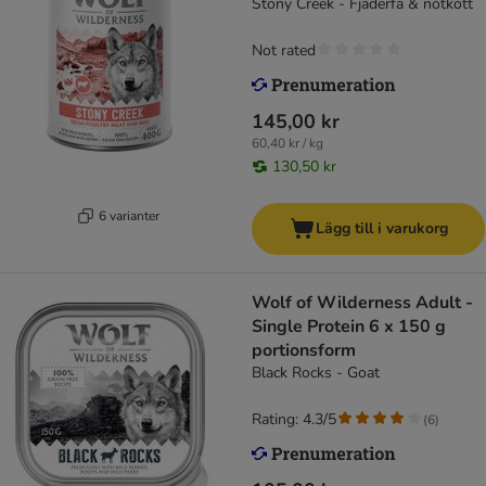
Stony Creek - Fjäderfä & nötkött
Not rated
145,00 kr
60,40 kr / kg
130,50 kr
6 varianter
Lägg till i varukorg
Wolf of Wilderness Adult -
Single Protein 6 x 150 g
portionsform
Black Rocks - Goat
Rating: 4.3/5
(
6
)