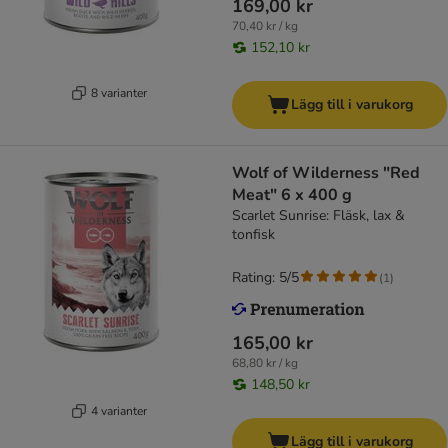
169,00 kr
70,40 kr / kg
152,10 kr
8 varianter
Lägg till i varukorg
Wolf of Wilderness "Red
Meat" 6 x 400 g
Scarlet Sunrise: Fläsk, lax &
tonfisk
Rating: 5/5
(
1
)
165,00 kr
68,80 kr / kg
148,50 kr
4 varianter
Lägg till i varukorg