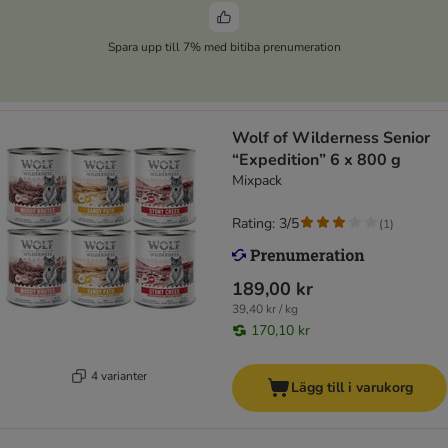
Spara upp till 7% med bitiba prenumeration
Wolf of Wilderness Senior
“Expedition” 6 x 800 g
Mixpack
Rating: 3/5
(
1
)
189,00 kr
39,40 kr / kg
170,10 kr
4 varianter
Lägg till i varukorg