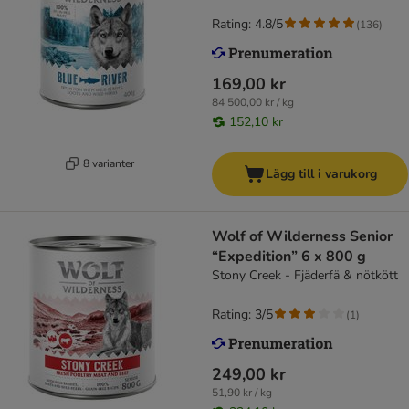
Rating: 4.8/5
(
136
)
169,00 kr
84 500,00 kr / kg
152,10 kr
8 varianter
Lägg till i varukorg
Wolf of Wilderness Senior
“Expedition” 6 x 800 g
Stony Creek - Fjäderfä & nötkött
Rating: 3/5
(
1
)
249,00 kr
51,90 kr / kg