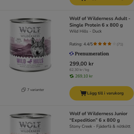
Wolf of Wilderness Adult -
Single Protein 6 x 800 g
Wild Hills - Duck
Rating: 4.4/5
(
71
)
299,00 kr
62,30 kr / kg
269,10 kr
7 varianter
Lägg till i varukorg
Wolf of Wilderness Junior
“Expedition” 6 x 800 g
Stony Creek - Fjäderfä & nötkött