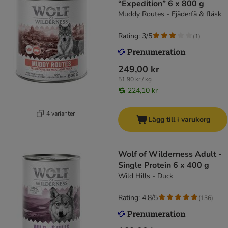
“Expedition” 6 x 800 g
Muddy Routes - Fjäderfä & fläsk
Rating: 3/5
(
1
)
249,00 kr
51,90 kr / kg
224,10 kr
4 varianter
Lägg till i varukorg
Wolf of Wilderness Adult -
Single Protein 6 x 400 g
Wild Hills - Duck
Rating: 4.8/5
(
136
)