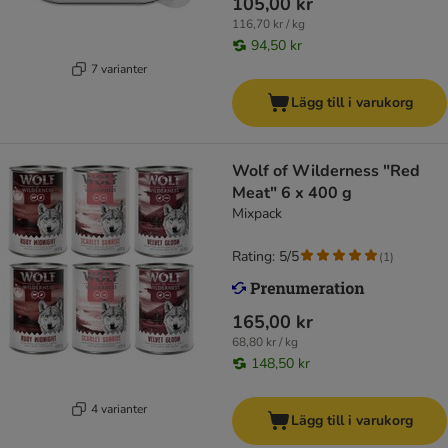
105,00 kr
116,70 kr / kg
94,50 kr
7 varianter
Lägg till i varukorg
Wolf of Wilderness "Red
Meat" 6 x 400 g
Mixpack
Rating: 5/5
(
1
)
165,00 kr
68,80 kr / kg
148,50 kr
4 varianter
Lägg till i varukorg