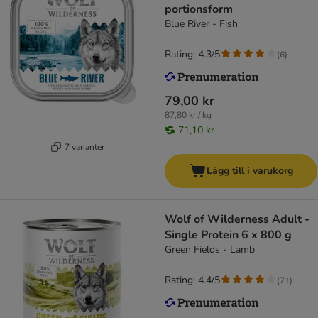
portionsform
Blue River - Fish
Rating: 4.3/5
(
6
)
79,00 kr
87,80 kr / kg
71,10 kr
7 varianter
Lägg till i varukorg
Wolf of Wilderness Adult -
Single Protein 6 x 800 g
Green Fields - Lamb
Rating: 4.4/5
(
71
)