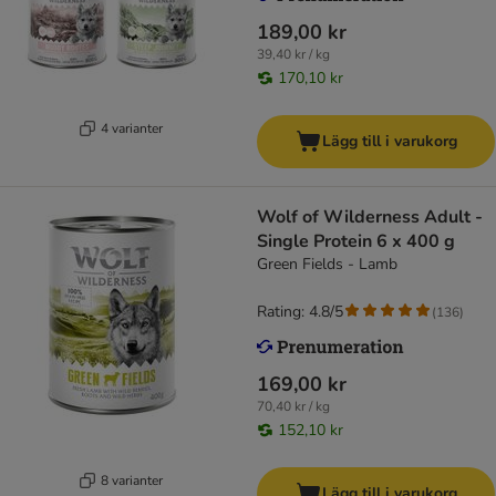
189,00 kr
39,40 kr / kg
170,10 kr
4 varianter
Lägg till i varukorg
Wolf of Wilderness Adult -
Single Protein 6 x 400 g
Green Fields - Lamb
Rating: 4.8/5
(
136
)
169,00 kr
70,40 kr / kg
152,10 kr
8 varianter
Lägg till i varukorg