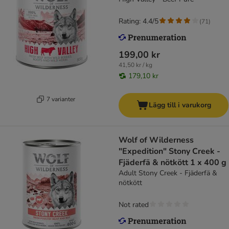
Rating: 4.4/5
(
71
)
199,00 kr
41,50 kr / kg
179,10 kr
7 varianter
Lägg till i varukorg
Wolf of Wilderness
"Expedition" Stony Creek -
Fjäderfä & nötkött 1 x 400 g
Adult Stony Creek - Fjäderfä &
nötkött
Not rated