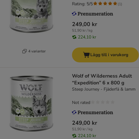
Rating: 5/5
(
1
)
249,00 kr
51,90 kr / kg
224,10 kr
4 varianter
Lägg till i varukorg
Wolf of Wilderness Adult
“Expedition” 6 x 800 g
Steep Journey - Fjäderfä & lamm
Not rated
249,00 kr
51,90 kr / kg
224,10 kr