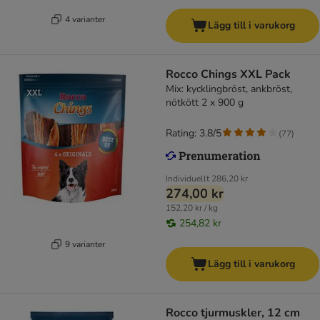
4 varianter
Lägg till i varukorg
Rocco Chings XXL Pack
Mix: kycklingbröst, ankbröst,
nötkött 2 x 900 g
Rating: 3.8/5
(
77
)
Individuellt
286,20 kr
274,00 kr
152,20 kr / kg
254,82 kr
9 varianter
Lägg till i varukorg
Rocco tjurmuskler, 12 cm