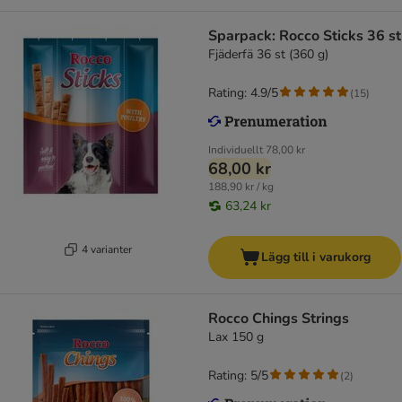
Sparpack: Rocco Sticks 36 st
Fjäderfä 36 st (360 g)
Rating: 4.9/5
(
15
)
Individuellt
78,00 kr
68,00 kr
188,90 kr / kg
63,24 kr
4 varianter
Lägg till i varukorg
Rocco Chings Strings
Lax 150 g
Rating: 5/5
(
2
)