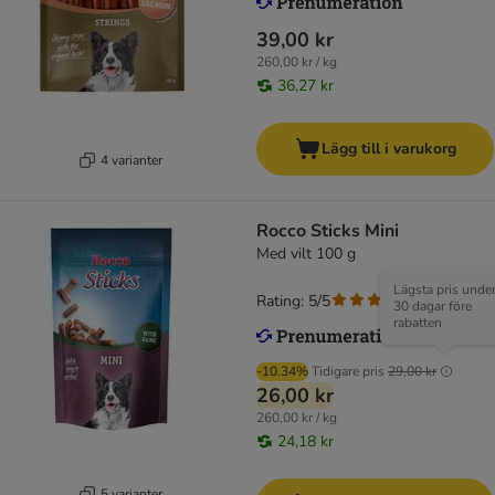
39,00 kr
260,00 kr / kg
36,27 kr
Lägg till i varukorg
4 varianter
Rocco Sticks Mini
Med vilt 100 g
Lägsta pris unde
Rating: 5/5
(
1
)
30 dagar före
rabatten
-10.34%
Tidigare pris
29,00 kr
26,00 kr
260,00 kr / kg
24,18 kr
5 varianter