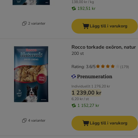
138,00 kr / kg
192,51 kr
2 varianter
Lägg till i varukorg
Rocco torkade oxöron, natur
200 st
Rating: 3.6/5
(
179
)
Individuellt
1 276,20 kr
1 239,00 kr
6,20 kr / st
1 152,27 kr
4 varianter
Lägg till i varukorg