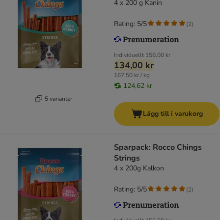
4 x 200 g Kanin
Rating: 5/5
(
2
)
Individuellt
156,00 kr
134,00 kr
167,50 kr / kg
124,62 kr
5 varianter
Lägg till i varukorg
Sparpack: Rocco Chings
Strings
4 x 200g Kalkon
Rating: 5/5
(
2
)