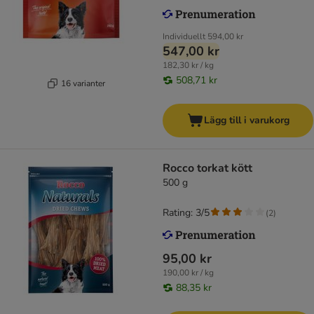
Individuellt
594,00 kr
547,00 kr
182,30 kr / kg
508,71 kr
16 varianter
Lägg till i varukorg
Rocco torkat kött
500 g
Rating: 3/5
(
2
)
95,00 kr
190,00 kr / kg
88,35 kr