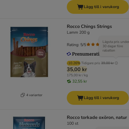
Lägg till i varukorg
Rocco Chings Strings
Lamm 200 g
Lägsta pris unde
Rating: 5/5
(
2
)
30 dagar före
rabatten
-10.26%
Tidigare pris
39,00 kr
35,00 kr
175,00 kr / kg
32,55 kr
4 varianter
Lägg till i varukorg
Rocco torkade oxöron, natur
100 st