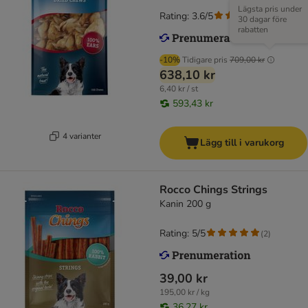
Lägsta pris under
Rating: 3.6/5
(
179
)
30 dagar före
rabatten
-10%
Tidigare pris
709,00 kr
638,10 kr
6,40 kr / st
593,43 kr
4 varianter
Lägg till i varukorg
Rocco Chings Strings
Kanin 200 g
Rating: 5/5
(
2
)
39,00 kr
195,00 kr / kg
36,27 kr