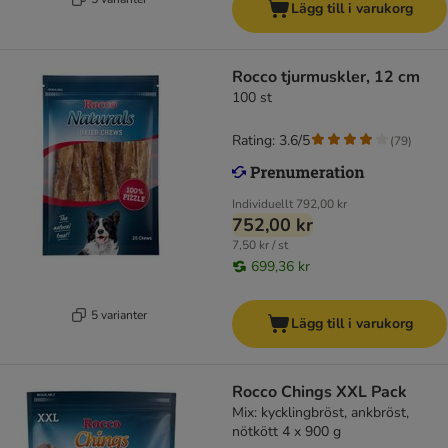
Lägg till i varukorg
Rocco tjurmuskler, 12 cm
100 st
Rating: 3.6/5
(
79
)
Individuellt
792,00 kr
752,00 kr
7,50 kr / st
699,36 kr
5 varianter
Lägg till i varukorg
Rocco Chings XXL Pack
Mix: kycklingbröst, ankbröst,
nötkött 4 x 900 g