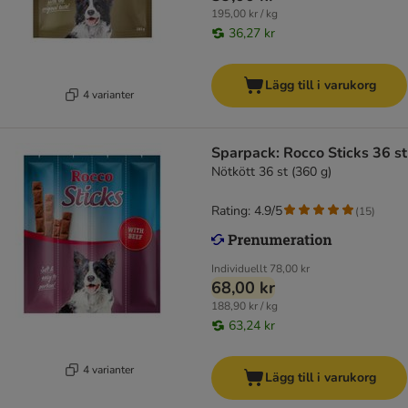
195,00 kr / kg
36,27 kr
Lägg till i varukorg
4 varianter
Sparpack: Rocco Sticks 36 st
Nötkött 36 st (360 g)
Rating: 4.9/5
(
15
)
Individuellt
78,00 kr
68,00 kr
188,90 kr / kg
63,24 kr
4 varianter
Lägg till i varukorg