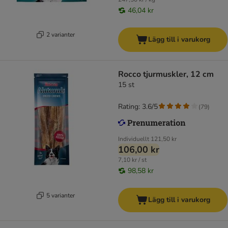
46,04 kr
2 varianter
Lägg till i varukorg
Rocco tjurmuskler, 12 cm
15 st
Rating: 3.6/5
(
79
)
Individuellt
121,50 kr
106,00 kr
7,10 kr / st
98,58 kr
5 varianter
Lägg till i varukorg