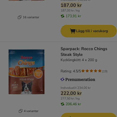
187,00 kr
187,00 kr / kg
173,91 kr
16 varianter
Lägg till i varukorg
Sparpack: Rocco Chings
Steak Style
Kycklingkött 4 x 200 g
Rating: 4.5/5
(
19
)
Individuellt
234,00 kr
222,00 kr
277,50 kr / kg
206,46 kr
4 varianter