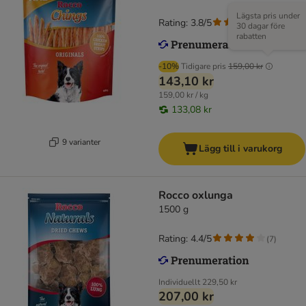
Lägsta pris under
Rating: 3.8/5
(
77
)
30 dagar före
rabatten
-10%
Tidigare pris
159,00 kr
143,10 kr
159,00 kr / kg
133,08 kr
9 varianter
Lägg till i varukorg
Rocco oxlunga
1500 g
Rating: 4.4/5
(
7
)
Individuellt
229,50 kr
207,00 kr