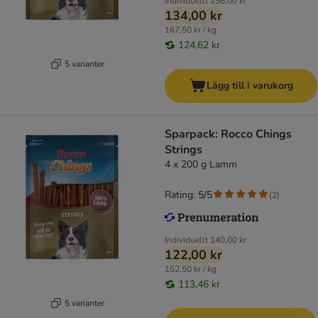
Individuellt
156,00 kr
134,00 kr
167,50 kr / kg
124,62 kr
5 varianter
Lägg till i varukorg
Sparpack: Rocco Chings
Strings
4 x 200 g Lamm
Rating: 5/5
(
2
)
Individuellt
140,00 kr
122,00 kr
152,50 kr / kg
113,46 kr
5 varianter