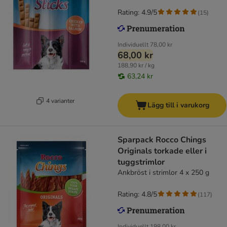
Rating: 4.9/5
(
15
)
Individuellt
78,00 kr
68,00 kr
188,90 kr / kg
63,24 kr
4 varianter
Lägg till i varukorg
Sparpack Rocco Chings
Originals torkade eller i
tuggstrimlor
Ankbröst i strimlor 4 x 250 g
Rating: 4.8/5
(
117
)
Individuellt
198,00 kr