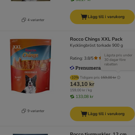
Lägg till i varukorg
4 varianter
Rocco Chings XXL Pack
Kycklingbröst torkade 900 g
Lägsta pris under
Rating: 3.8/5
(
77
)
30 dagar före
rabatten
-10%
Tidigare pris
159,00 kr
143,10 kr
159,00 kr / kg
133,08 kr
9 varianter
Lägg till i varukorg
Rocco tjurmuskler, 12 cm