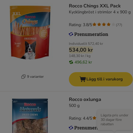
Rocco Chings XXL Pack
Kycklingbröst i strimlor 4 x 900 g
Rating: 3.8/5
(
77
)
Individuellt
572,40 kr
534,00 kr
148,30 kr / kg
496,62 kr
9 varianter
Lägg till i varukorg
Rocco oxlunga
500 g
Lägsta pris under
Rating: 4.4/5
(
7
)
30 dagar före
rabatten