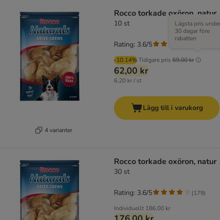
Rocco torkade oxöron, natur
10 st
Lägsta pris unde
30 dagar före
rabatten
Rating: 3.6/5
(
179
)
-10.14%
Tidigare pris
69,00 kr
62,00 kr
6,20 kr / st
Lägg till i varukorg
4 varianter
Rocco torkade oxöron, natur
30 st
Rating: 3.6/5
(
179
)
Individuellt
186,00 kr
176,00 kr