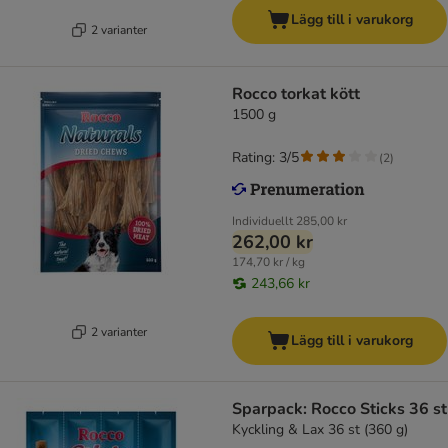
Lägg till i varukorg
2 varianter
Rocco torkat kött
1500 g
Rating: 3/5
(
2
)
Individuellt
285,00 kr
262,00 kr
174,70 kr / kg
243,66 kr
2 varianter
Lägg till i varukorg
Sparpack: Rocco Sticks 36 st
Kyckling & Lax 36 st (360 g)