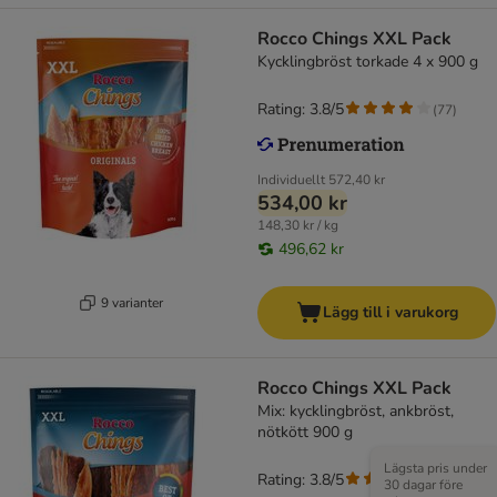
Rocco Chings XXL Pack
Kycklingbröst torkade 4 x 900 g
Rating: 3.8/5
(
77
)
Individuellt
572,40 kr
534,00 kr
148,30 kr / kg
496,62 kr
9 varianter
Lägg till i varukorg
Rocco Chings XXL Pack
Mix: kycklingbröst, ankbröst,
nötkött 900 g
Lägsta pris under
Rating: 3.8/5
(
77
)
30 dagar före