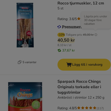
Rocco tjurmuskler, 12 cm
5 st
Lägsta pris under
Rating: 3.6/5
(
79
)
30 dagar före
rabatten
-10%
Tidigare pris
45,00 kr
40,50 kr
8,10 kr / st
37,67 kr
5 varianter
Lägg till i varukorg
Sparpack Rocco Chings
Originals torkade eller i
tuggstrimlor
Ankbröst i strimlor 12 x 250 g
Rating: 4.8/5
(
117
)