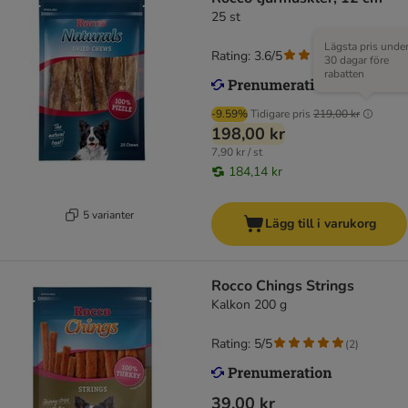
25 st
Lägsta pris unde
Rating: 3.6/5
(
79
)
30 dagar före
rabatten
-9.59%
Tidigare pris
219,00 kr
198,00 kr
7,90 kr / st
184,14 kr
5 varianter
Lägg till i varukorg
Rocco Chings Strings
Kalkon 200 g
Rating: 5/5
(
2
)
39,00 kr