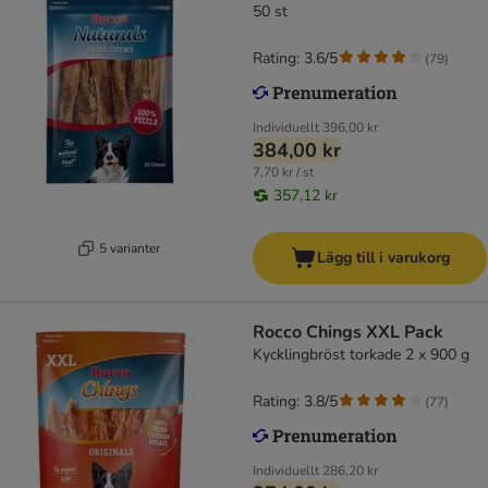
50 st
Rating: 3.6/5
(
79
)
Individuellt
396,00 kr
384,00 kr
7,70 kr / st
357,12 kr
5 varianter
Lägg till i varukorg
Rocco Chings XXL Pack
Kycklingbröst torkade 2 x 900 g
Rating: 3.8/5
(
77
)
Individuellt
286,20 kr