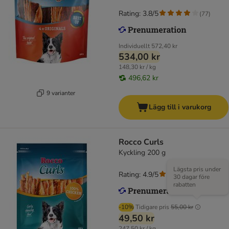
Rating: 3.8/5
(
77
)
Individuellt
572,40 kr
534,00 kr
148,30 kr / kg
496,62 kr
9 varianter
Lägg till i varukorg
Rocco Curls
Kyckling 200 g
Lägsta pris under
Rating: 4.9/5
(
14
)
30 dagar före
rabatten
-10%
Tidigare pris
55,00 kr
49,50 kr
247,50 kr / kg