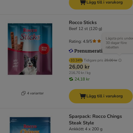
Lägg till i varukorg
Rocco Sticks
Beef 12 st (120 g)
Lägsta pris unde
Rating: 4.9/5
(
15
)
30 dagar före
rabatten
-10.34%
Tidigare pris
29,00 kr
26,00 kr
216,70 kr / kg
24,18 kr
4 varianter
Lägg till i varukorg
Sparpack: Rocco Chings
Steak Style
Ankkött 4 x 200 g