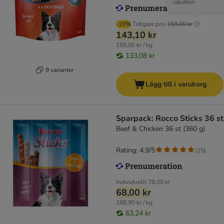
rabatten
-10%
Tidigare pris
159,00 kr
143,10 kr
159,00 kr / kg
133,08 kr
9 varianter
Lägg till i varukorg
Sparpack: Rocco Sticks 36 st
Beef & Chicken 36 st (360 g)
Rating: 4.9/5
(
15
)
Individuellt
78,00 kr
68,00 kr
188,90 kr / kg
63,24 kr