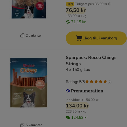
-10%
Tidigare pris
85,00 kr
76,50 kr
153,00 kr / kg
71,15 kr
2 varianter
Lägg till i varukorg
Sparpack: Rocco Chings
Strings
4 x 150 g Lax
Rating: 5/5
(
2
)
Individuellt
156,00 kr
134,00 kr
223,30 kr / kg
124,62 kr
5 varianter