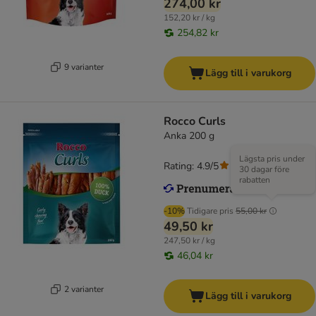
274,00 kr
152,20 kr / kg
254,82 kr
9 varianter
Lägg till i varukorg
Rocco Curls
Anka 200 g
Lägsta pris under
Rating: 4.9/5
(
14
)
30 dagar före
rabatten
-10%
Tidigare pris
55,00 kr
49,50 kr
247,50 kr / kg
46,04 kr
2 varianter
Lägg till i varukorg