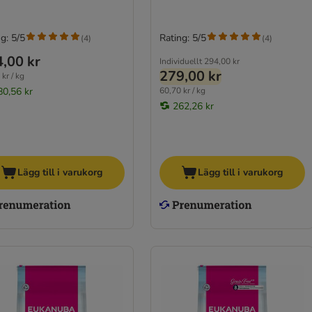
g: 5/5
Rating: 5/5
(
4
)
(
4
)
,00 kr
Individuellt
294,00 kr
279,00 kr
kr / kg
80,56 kr
60,70 kr / kg
262,26 kr
Lägg till i varukorg
Lägg till i varukorg