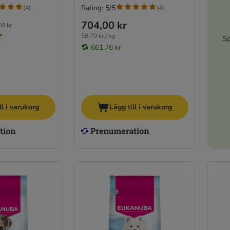
Rating: 5/5
(
4
)
(
4
)
704,00 kr
00 kr
r
58,70 kr / kg
Sp
661,76 kr
ll i varukorg
Lägg till i varukorg