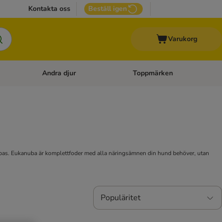
Kontakta oss
Beställ igen
Varukorg
Andra djur
Toppmärken
attillbehör
Open category menu: Veterinärfoder
Open category menu: Andra dj
m bas. Eukanuba är komplettfoder med alla näringsämnen din hund behöver, utan
Populäritet