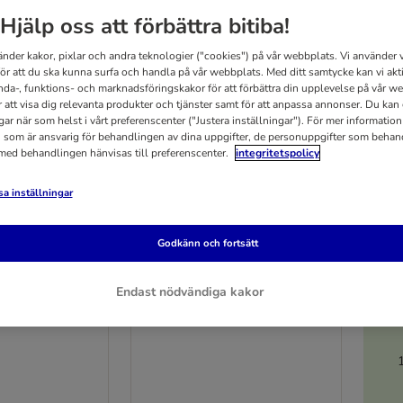
Hjälp oss att förbättra bitiba!
änder kakor, pixlar och andra teknologier ("cookies") på vår webbplats. Vi använder v
för att du ska kunna surfa och handla på vår webbplats. Med ditt samtycke kan vi akt
nda-, funktions- och marknadsföringskakor för att förbättra din upplevelse på vår w
r att visa dig relevanta produkter och tjänster samt för att anpassa annonser. Du kan
gar när som helst i vårt preferenscenter ("Justera inställningar"). För mer informatio
 som är ansvarig för behandlingen av dina uppgifter, de personuppgifter som behan
 med behandlingen hänvisas till preferenscenter.
integritetspolicy
a inställningar
Godkänn och fortsätt
4 varianter
5
cial Care
Eukanuba Special Care
Endast nödvändiga kakor
dult
Overweight Adult
2 kg
12 kg