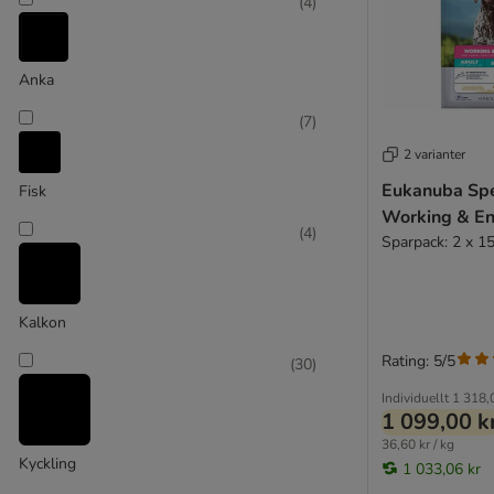
(
4
)
Anka
(
7
)
2 varianter
Extra stor över 45 kg
Eukanuba Spe
Fisk
Working & En
(
4
)
Sparpack: 2 x 1
Kalkon
Rating: 5/5
(
30
)
Individuellt
1 318,
1 099,00 k
36,60 kr / kg
Kyckling
1 033,06 kr