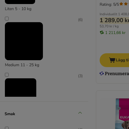
Rating: 5/5
Liten 5 - 10 kg
Individuellt
1 408,
1 289,00 k
(
6
)
53,70 kr / kg
1 211,66 kr
Lägg ti
Medium 11 - 25 kg
(
3
)
Smak
Stor 26 - 44 kg
(
2
)