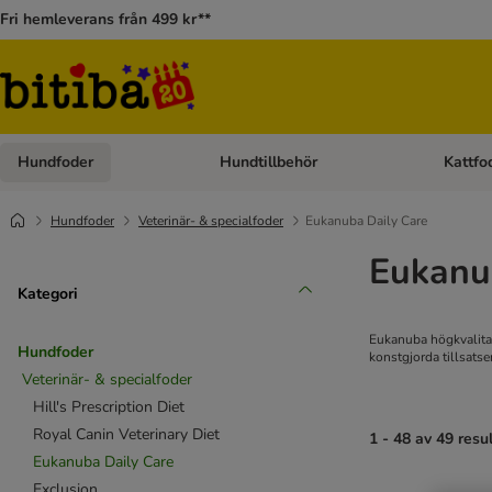
Fri hemleverans från 499 kr**
Hundfoder
Hundtillbehör
Kattfo
Open category menu: Hundfoder
Open cat
Hundfoder
Veterinär- & specialfoder
Eukanuba Daily Care
Eukanu
Kategori
Eukanuba högkvalitat
Hundfoder
konstgjorda tillsatser
Veterinär- & specialfoder
Hill's Prescription Diet
Royal Canin Veterinary Diet
1 - 48 av 49 resu
Eukanuba Daily Care
Exclusion