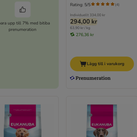
Rating: 5/5
(
4
)
Individuellt
334,00 kr
294,00 kr
ara upp till 7% med bitiba
63,90 kr / kg
prenumeration
276,36 kr
Lägg till i varukorg