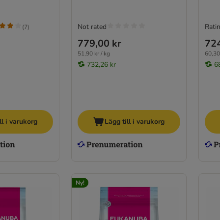
Not rated
Ratin
(
7
)
779,00 kr
724
51,90 kr / kg
60,30 
732,26 kr
6
ll i varukorg
Lägg till i varukorg
Ny!