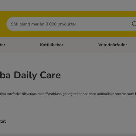
Sök
der
Kattillbehör
Veterinärfoder
egory menu: Hundtillbehör
Open category menu: Kattfoder
Open category menu: K
ba Daily Care
iva torrfoder tillverkas med förstklassiga ingredienser, med animaliskt protein so
.
ltat