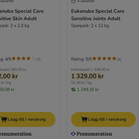
varianter
4 varianter
anuba Special Care
Eukanuba Special Care
itive Skin Adult
Sensitive Joints Adult
pack: 2 x 2,3 kg
Sparpack: 2 x 12 kg
g: 4/5
Rating: 5/5
(
7
)
(
4
)
duellt
290,00 kr
Individuellt
1 448,00 kr
,00 kr
1 329,00 kr
kr / kg
55,40 kr / kg
65,08 kr
1 249,26 kr
Lägg till i varukorg
Lägg till i varukorg