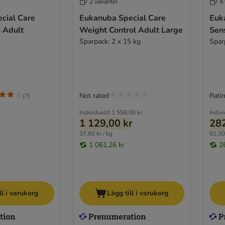
2 varianter
4 
cial Care
Eukanuba Special Care
Euk
n Adult
Weight Control Adult Large
Sens
Sparpack: 2 x 15 kg
Spar
Not rated
Ratin
(
7
)
Individuellt
1 558,00 kr
Indivi
1 129,00 kr
282
37,60 kr / kg
61,30 
1 061,26 kr
2
ll i varukorg
Lägg till i varukorg