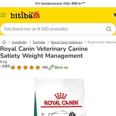
Fri hemleverans från 499 kr**
Meny
Sök
Hundfoder
Torrfoder
Royal Canin Veterinary
Royal Canin Veterin
Royal Canin Veterinary Canine
Satiety Weight Management
6 kg
: 4.8/5
Skriv nu
(
68
)