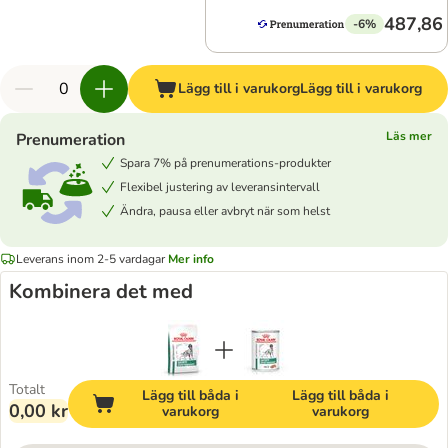
487,86 
-6%
Lägg till i varukorg
Lägg till i varukorg
Läs mer
Prenumeration
Spara 7% på prenumerations-produkter
Flexibel justering av leveransintervall
Ändra, pausa eller avbryt när som helst
Leverans inom 2-5 vardagar
Mer info
Kombinera det med
Totalt
Lägg till båda i
Lägg till båda i
0,00 kr
varukorg
varukorg