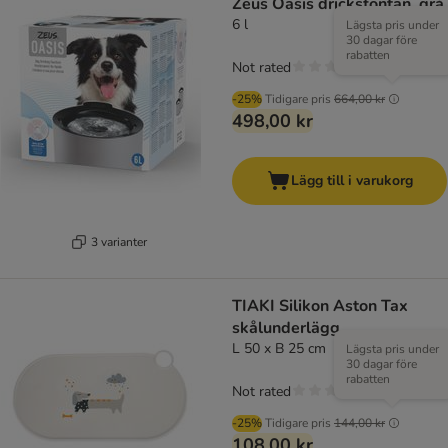
Zeus Oasis dricksfontän, grå
6 l
Lägsta pris under
30 dagar före
rabatten
Not rated
-25%
Tidigare pris
664,00 kr
498,00 kr
Lägg till i varukorg
3 varianter
TIAKI Silikon Aston Tax
skålunderlägg
L 50 x B 25 cm
Lägsta pris under
30 dagar före
rabatten
Not rated
-25%
Tidigare pris
144,00 kr
108,00 kr