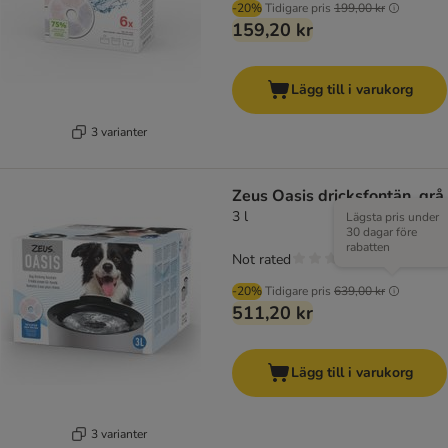
-20%
Tidigare pris
199,00 kr
159,20 kr
Lägg till i varukorg
3 varianter
Zeus Oasis dricksfontän, grå
3 l
Lägsta pris under
30 dagar före
rabatten
Not rated
-20%
Tidigare pris
639,00 kr
511,20 kr
Lägg till i varukorg
3 varianter