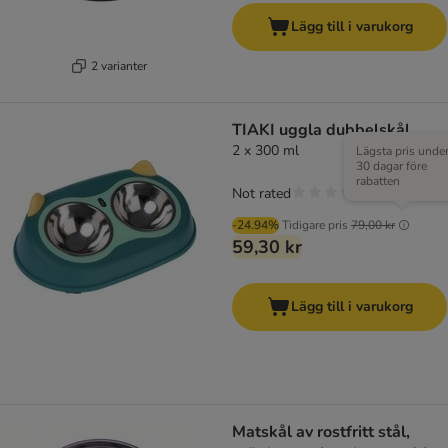
Lägg till i varukorg
2 varianter
TIAKI uggla dubbelskål
2 x 300 ml
Lägsta pris unde
30 dagar före
rabatten
Not rated
-24.94%
Tidigare pris
79,00 kr
59,30 kr
Lägg till i varukorg
Matskål av rostfritt stål,