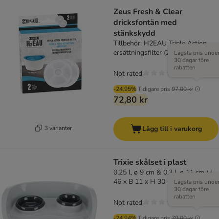
Zeus Fresh & Clear
dricksfontän med
stänkskydd
Tillbehör: H2EAU Triple Action
ersättningsfilter (2 st)
Lägsta pris unde
30 dagar före
rabatten
Not rated
-24.95%
Tidigare pris
97,00 kr
72,80 kr
3 varianter
Lägg till i varukorg
Trixie skålset i plast
0,25 l, ø 9 cm & 0,3 l, ø 11 cm / L
46 x B 11 x H 30
Lägsta pris unde
30 dagar före
rabatten
Not rated
-24.94%
Tidigare pris
79,00 kr