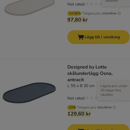
rabatten
Not rated
-14.96%
Tidigare pris
115,00 kr
97,80 kr
Lägg till i varukorg
Designed by Lotte
skålunderlägg Oona,
antracit
L 55 x B 30 cm
Lägsta pris under
30 dagar före
rabatten
Not rated
-20%
Tidigare pris
162,00 kr
129,60 kr