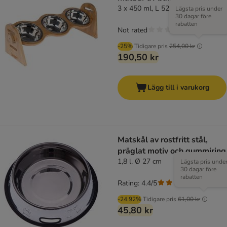
3 x 450 ml, L 52 x B 18 x H 18 cm
Lägsta pris under
30 dagar före
rabatten
Not rated
-25%
Tidigare pris
254,00 kr
190,50 kr
Lägg till i varukorg
Matskål av rostfritt stål,
präglat motiv och gummiring
1,8 l, Ø 27 cm
Lägsta pris unde
30 dagar före
rabatten
Rating: 4.4/5
(
36
)
-24.92%
Tidigare pris
61,00 kr
45,80 kr