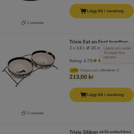
Lägg till i varukorg
2 varianter
Trixie Eat on Feet hundbar
2 x 1,6 l, Ø 20 cm
Lägsta pris under
30 dagar före
rabatten
Rating: 4.7/5
(
62
)
-25%
Tidigare pris
284,00 kr
213,00 kr
Lägg till i varukorg
2 varianter
Trixie Silikon skålunderlägg