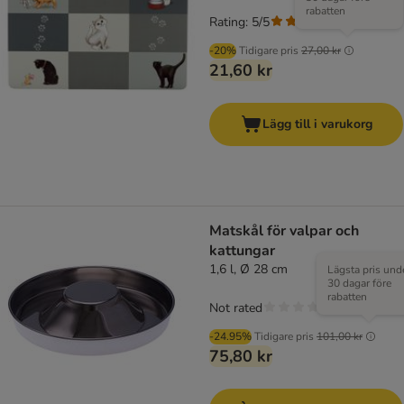
rabatten
Rating: 5/5
(
1
)
-20%
Tidigare pris
27,00 kr
21,60 kr
Lägg till i varukorg
Matskål för valpar och
kattungar
1,6 l, Ø 28 cm
Lägsta pris und
30 dagar före
rabatten
Not rated
-24.95%
Tidigare pris
101,00 kr
75,80 kr