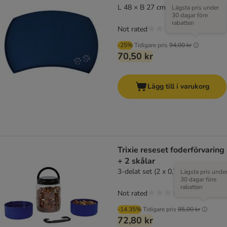
L 48 × B 27 cm
Lägsta pris under
30 dagar före
rabatten
Not rated
-25%
Tidigare pris
94,00 kr
70,50 kr
Lägg till i varukorg
Trixie reseset foderförvaring
+ 2 skålar
3-delat set (2 x 0,75 l + 1 x 2 l)
Lägsta pris unde
30 dagar före
rabatten
Not rated
-14.35%
Tidigare pris
85,00 kr
72,80 kr