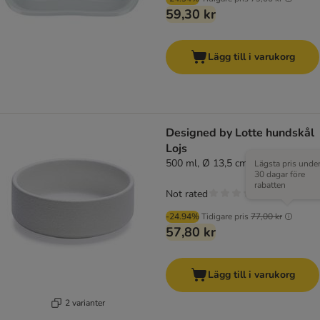
59,30 kr
Lägg till i varukorg
Designed by Lotte hundskål
Lojs
500 ml, Ø 13,5 cm
Lägsta pris unde
30 dagar före
rabatten
Not rated
-24.94%
Tidigare pris
77,00 kr
57,80 kr
Lägg till i varukorg
2 varianter