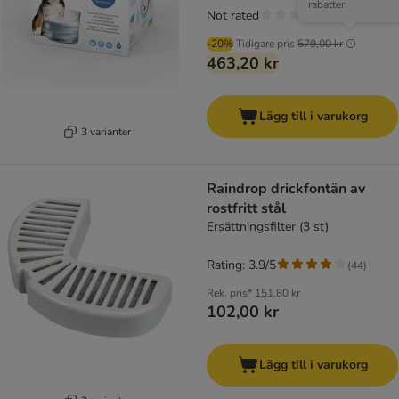
rabatten
Not rated
-20%
Tidigare pris
579,00 kr
463,20 kr
Lägg till i varukorg
3 varianter
Raindrop drickfontän av
rostfritt stål
Ersättningsfilter (3 st)
Rating: 3.9/5
(
44
)
Rek. pris*
151,80 kr
102,00 kr
Lägg till i varukorg