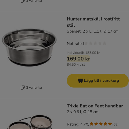
2 varianter
Hunter matskål i rostfritt
stål
Sparset: 2 x L: 1,1 l, Ø 17 cm
Not rated
Individuellt
183,00 kr
169,00 kr
84,50 kr / st
Lägg till i varukorg
2 varianter
Trixie Eat on Feet hundbar
2 x 0,6 l, Ø 15 cm
Rating: 4.7/5
(
62
)