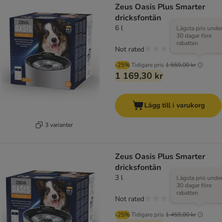
Zeus Oasis Plus Smarter
dricksfontän
6 l
Lägsta pris unde
30 dagar före
rabatten
Not rated
-25%
Tidigare pris
1 559,00 kr
1 169,30 kr
Lägg till i varukorg
3 varianter
Zeus Oasis Plus Smarter
dricksfontän
3 l
Lägsta pris unde
30 dagar före
rabatten
Not rated
-25%
Tidigare pris
1 459,00 kr