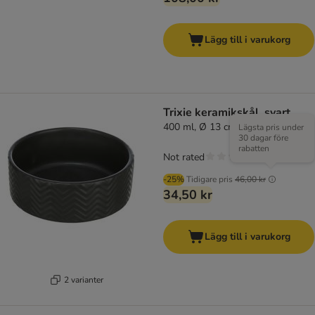
Lägg till i varukorg
Trixie keramikskål, svart
400 ml, Ø 13 cm
Lägsta pris under
30 dagar före
rabatten
Not rated
-25%
Tidigare pris
46,00 kr
34,50 kr
Lägg till i varukorg
2 varianter