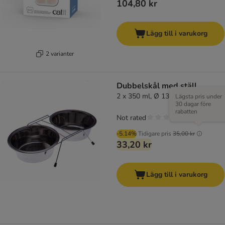
104,80 kr
Lägg till i varukorg
2 varianter
Dubbelskål med ställ
2 x 350 ml, Ø 13 cm
Lägsta pris under
30 dagar före
rabatten
Not rated
-5.14%
Tidigare pris
35,00 kr
33,20 kr
Lägg till i varukorg