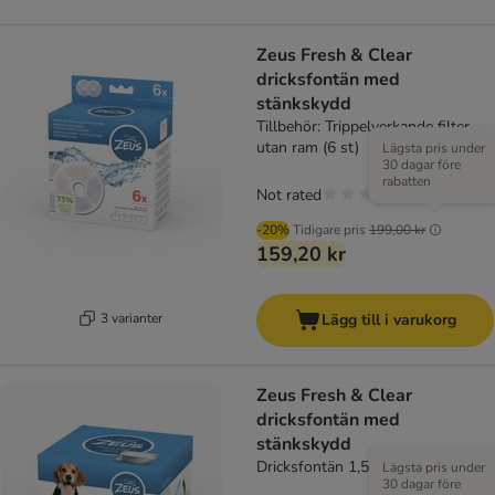
Zeus Fresh & Clear
dricksfontän med
stänkskydd
Tillbehör: Trippelverkande filter
utan ram (6 st)
Lägsta pris under
30 dagar före
rabatten
Not rated
-20%
Tidigare pris
199,00 kr
159,20 kr
3 varianter
Lägg till i varukorg
Zeus Fresh & Clear
dricksfontän med
stänkskydd
Dricksfontän 1,5 liter
Lägsta pris under
30 dagar före