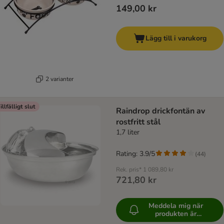
149,00 kr
Lägg till i varukorg
2 varianter
illfälligt slut
Raindrop drickfontän av
rostfritt stål
1,7 liter
Rating: 3.9/5
(
44
)
Rek. pris*
1 089,80 kr
721,80 kr
Meddela mig när
produkten är
tillgänglig