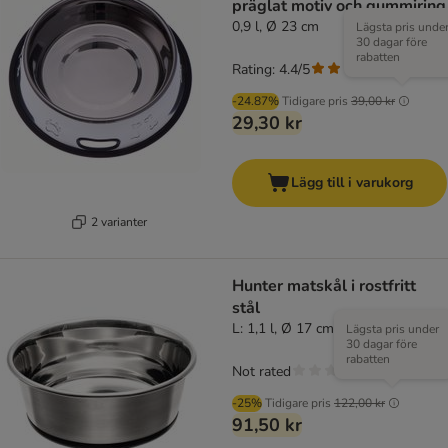
präglat motiv och gummiring
0,9 l, Ø 23 cm
Lägsta pris unde
30 dagar före
rabatten
Rating: 4.4/5
(
36
)
-24.87%
Tidigare pris
39,00 kr
29,30 kr
Lägg till i varukorg
2 varianter
Hunter matskål i rostfritt
stål
L: 1,1 l, Ø 17 cm
Lägsta pris under
30 dagar före
rabatten
Not rated
-25%
Tidigare pris
122,00 kr
91,50 kr