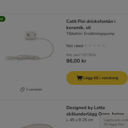
y!
Catit Pixi dricksfontän i
keramik, vit
Tillbehör: Ersättningspump
Not rated
Rek. pris*
137,90 kr
86,00 kr
Lägg till i varukorg
2 varianter
Designed by Lotte
skålunderlägg Oona, beige
L 45 x B 25 cm
Lägsta pris und
30 dagar före