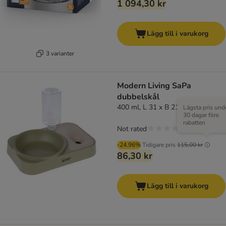
1 094,30 kr
Lägg till i varukorg
3 varianter
Modern Living SaPa
dubbelskål
400 ml, L 31 x B 21 x H 5,5 cm
Lägsta pris und
30 dagar före
rabatten
Not rated
-24.96%
Tidigare pris
115,00 kr
86,30 kr
Lägg till i varukorg