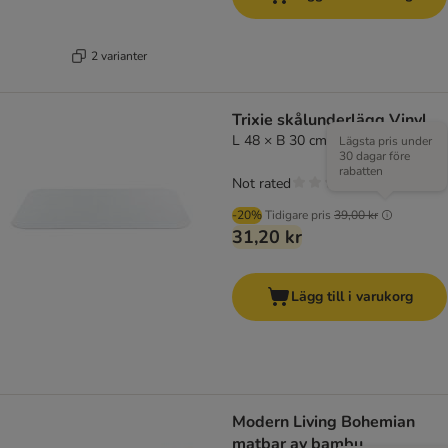
2 varianter
Trixie skålunderlägg Vinyl
L 48 × B 30 cm
Lägsta pris under
30 dagar före
rabatten
Not rated
-20%
Tidigare pris
39,00 kr
31,20 kr
Lägg till i varukorg
Modern Living Bohemian
matbar av bambu