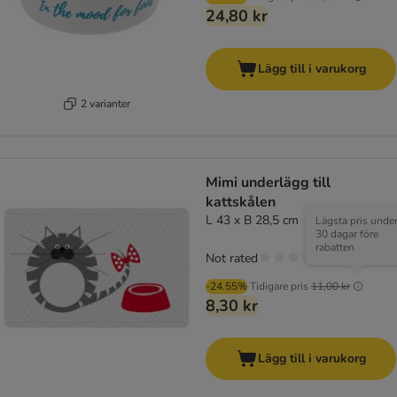
24,80 kr
Lägg till i varukorg
2 varianter
Mimi underlägg till
kattskålen
L 43 x B 28,5 cm
Lägsta pris unde
30 dagar före
rabatten
Not rated
-24.55%
Tidigare pris
11,00 kr
8,30 kr
Lägg till i varukorg