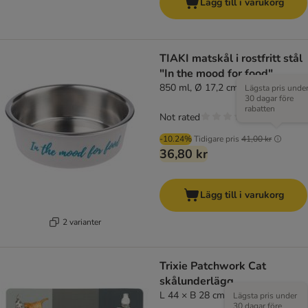
Lägg till i varukorg
TIAKI matskål i rostfritt stål
"In the mood for food"
850 ml, Ø 17,2 cm
Lägsta pris unde
30 dagar före
rabatten
Not rated
-10.24%
Tidigare pris
41,00 kr
36,80 kr
Lägg till i varukorg
2 varianter
Trixie Patchwork Cat
skålunderlägg
L 44 × B 28 cm
Lägsta pris under
30 dagar före