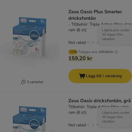
Zeus Oasis Plus Smarter
dricksfontän
- Tillbehör: Triple Action filter utan
ram (6 st)
Lägsta pris under
30 dagar före
rabatten
Not rated
-20%
Tidigare pris
199,00 kr
159,20 kr
Lägg till i varukorg
3 varianter
Zeus Oasis dricksfontän, grå
Tillbehör: Triple Action filter utan
ram (6 st)
Lägsta pris under
30 dagar före
rabatten
Not rated