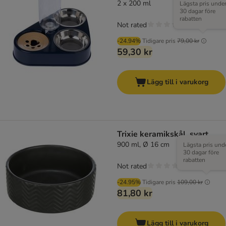
2 x 200 ml
Lägsta pris unde
30 dagar före
rabatten
Not rated
-24.94%
Tidigare pris
79,00 kr
59,30 kr
Lägg till i varukorg
Trixie keramikskål, svart
900 ml, Ø 16 cm
Lägsta pris und
30 dagar före
rabatten
Not rated
-24.95%
Tidigare pris
109,00 kr
81,80 kr
Lägg till i varukorg