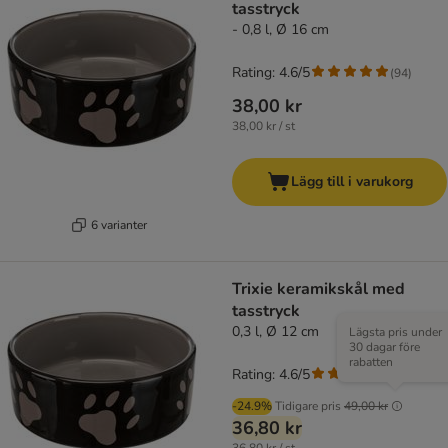
tasstryck
- 0,8 l, Ø 16 cm
Rating: 4.6/5
(
94
)
38,00 kr
38,00 kr / st
Lägg till i varukorg
6 varianter
Trixie keramikskål med
tasstryck
0,3 l, Ø 12 cm
Lägsta pris under
30 dagar före
rabatten
Rating: 4.6/5
(
94
)
-24.9%
Tidigare pris
49,00 kr
36,80 kr