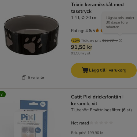
Trixie keramikskål med
tasstryck
1,4 l, Ø 20 cm
Lägsta pris under
30 dagar före
rabatten
Rating: 4.6/5
(
94
)
-25%
Tidigare pris
122,00 kr
91,50 kr
91,50 kr / st
Lägg till i varukorg
6 varianter
y!
Catit Pixi dricksfontän i
keramik, vit
Tillbehör: Ersättningsfilter (6 st)
Not rated
Rek. pris*
199,90 kr