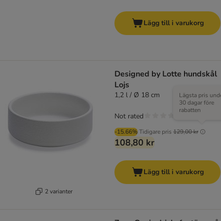
Lägg till i varukorg
Designed by Lotte hundskål
Lojs
1,2 l / Ø 18 cm
Lägsta pris und
30 dagar före
rabatten
Not rated
-15.66%
Tidigare pris
129,00 kr
108,80 kr
Lägg till i varukorg
2 varianter