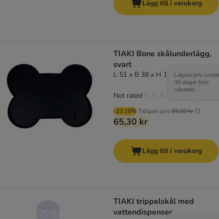
Lägg till i varukorg
TIAKI Bone skålunderlägg,
svart
L 51 x B 38 x H 1 cm
Lägsta pris unde
30 dagar före
rabatten
Not rated
-23.18%
Tidigare pris
85,00 kr
65,30 kr
Lägg till i varukorg
TIAKI trippelskål med
vattendispenser