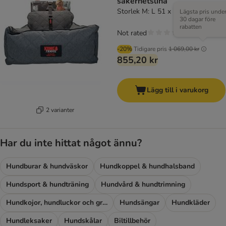
säkerhetslina
Storlek M: L 51 x B 65 x H 21 cm
Lägsta pris unde
30 dagar före
rabatten
Not rated
-20%
Tidigare pris
1 069,00 kr
855,20 kr
Lägg till i varukorg
2 varianter
Har du inte hittat något ännu?
Hundburar & hundväskor
Hundkoppel & hundhalsband
Hundsport & hundträning
Hundvård & hundtrimning
Hundkojor, hundluckor och grindar
Hundsängar
Hundkläder
Hundleksaker
Hundskålar
Biltillbehör