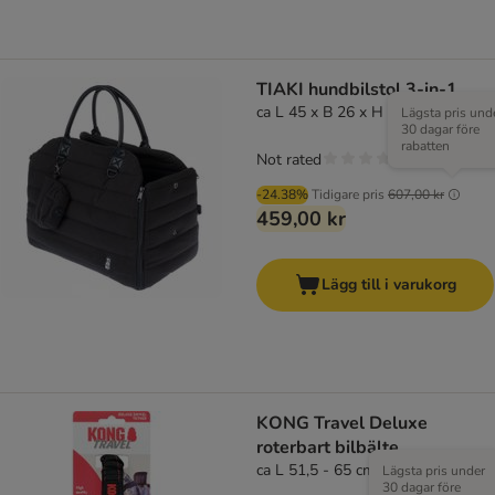
TIAKI hundbilstol 3-in-1
ca L 45 x B 26 x H 33 cm
Lägsta pris und
30 dagar före
rabatten
Not rated
-24.38%
Tidigare pris
607,00 kr
459,00 kr
Lägg till i varukorg
KONG Travel Deluxe
roterbart bilbälte
ca L 51,5 - 65 cm
Lägsta pris under
30 dagar före