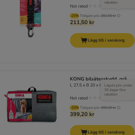
rabatten
Not rated
-25%
Tidigare pris
282,00 kr
211,50 kr
Lägg till i varukorg
KONG bilsätesskydd, grå
L 27,5 x B 20 x H 6,5 cm
Lägsta pris under
30 dagar före
rabatten
Not rated
-20%
Tidigare pris
499,00 kr
399,20 kr
Lägg till i varukorg