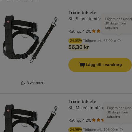
Trixie bilsele
Stl. S: bröstomfång 30-60 cm
Lägsta pris unde
30 dagar före
rabatten
Rating: 4.2/5
(
121
)
-24.93%
Tidigare pris
75,00 kr
56,30 kr
Lägg till i varukorg
3 varianter
Trixie bilsele
Stl. M: bröstomfång 50-70 cm
Lägsta pris und
30 dagar före
rabatten
Rating: 4.2/5
(
121
)
-24.95%
Tidigare pris
105,00 kr