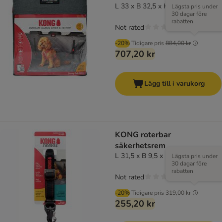
L 33 x B 32,5 x H 10,5 cm
Lägsta pris under
30 dagar före
rabatten
Not rated
-20%
Tidigare pris
884,00 kr
707,20 kr
Lägg till i varukorg
KONG roterbar
säkerhetsrem
L 31,5 x B 9,5 x H 3 cm
Lägsta pris under
30 dagar före
rabatten
Not rated
-20%
Tidigare pris
319,00 kr
255,20 kr