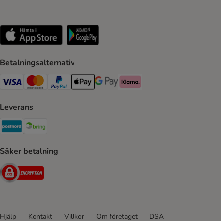
Betalningsalternativ
VISA Payment Method
Mastercard Payment Method
Paypal Payment Method
Apple Pay Payment Method
Google Pay Payment Method
Klarna Payment Method
Leverans
Postnord Shipping Method
Bring Shipping Method
Säker betalning
Security
Hjälp
Kontakt
Villkor
Om företaget
DSA