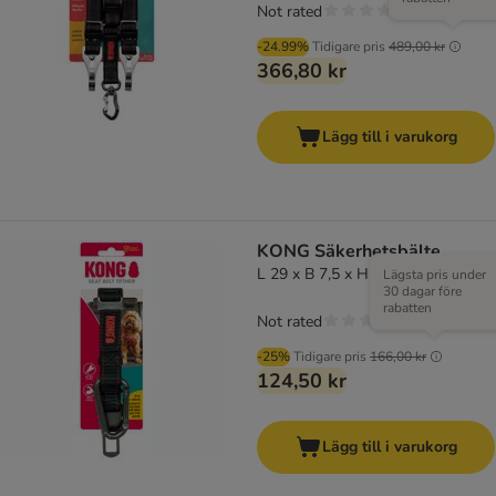
Not rated
-24.99%
Tidigare pris
489,00 kr
366,80 kr
Lägg till i varukorg
KONG Säkerhetsbälte
L 29 x B 7,5 x H 2,5 cm
Lägsta pris under
30 dagar före
rabatten
Not rated
-25%
Tidigare pris
166,00 kr
124,50 kr
Lägg till i varukorg