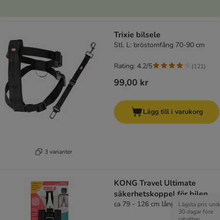
Trixie bilsele
Stl. L: bröstomfång 70-90 cm
Rating: 4.2/5
(
121
)
99,00 kr
Lägg till i varukorg
3 varianter
KONG Travel Ultimate
säkerhetskoppel för bilen
ca 79 - 126 cm långt, 3,8 cm brett
Lägsta pris und
30 dagar före
rabatten