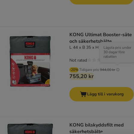
KONG Ultimat Booster-säte
och säkerhetsbälte
L 44 x B 35 x H 7 cm
Lägsta pris under
30 dagar före
rabatten
Not rated
-20%
Tidigare pris
944,00 kr
755,20 kr
Lägg till i varukorg
KONG bilskyddsfilt med
säkerhetsbälte