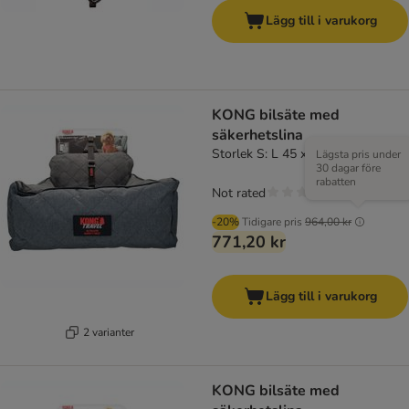
Lägg till i varukorg
KONG bilsäte med
säkerhetslina
Storlek S: L 45 x B 52 x H 21 cm
Lägsta pris under
30 dagar före
rabatten
Not rated
-20%
Tidigare pris
964,00 kr
771,20 kr
Lägg till i varukorg
2 varianter
KONG bilsäte med