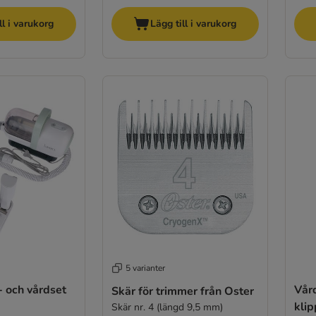
ll i varukorg
Lägg till i varukorg
5 varianter
 och vårdset
Vård
Skär för trimmer från Oster
kli
Skär nr. 4 (längd 9,5 mm)