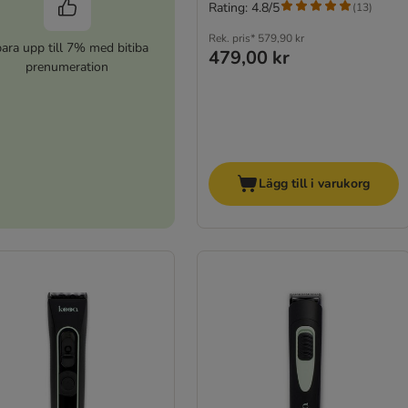
Rating: 4.8/5
(
13
)
Rek. pris*
579,90 kr
ara upp till 7% med bitiba
479,00 kr
prenumeration
Lägg till i varukorg