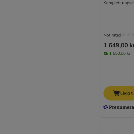
Komplett uppsä
Not rated
1 649,00 k
1 550,06 kr
Lägg ti