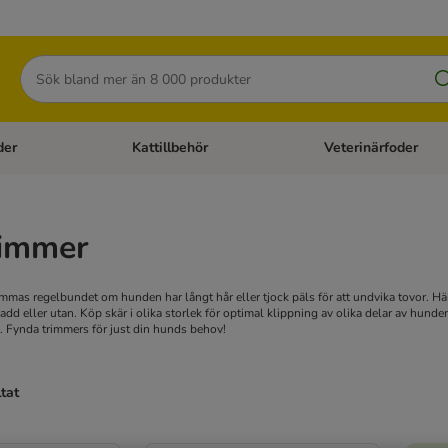
Sök
der
Kattillbehör
Veterinärfoder
egory menu: Hundtillbehör
Open category menu: Kattfoder
Open category menu: K
immer
mmas regelbundet om hunden har långt hår eller tjock päls för att undvika tovor. H
ladd eller utan. Köp skär i olika storlek för optimal klippning av olika delar av hu
d. Fynda trimmers för just din hunds behov!
ltat