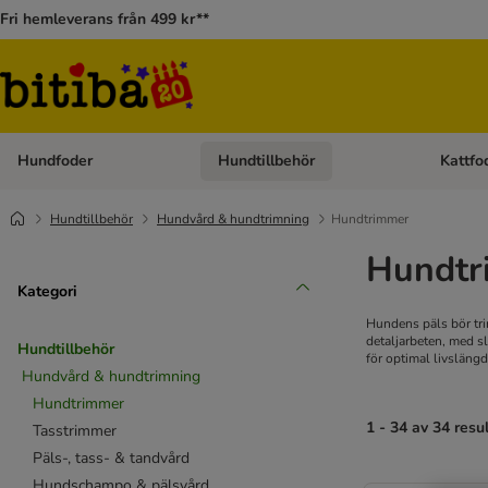
Fri hemleverans från 499 kr**
Hundfoder
Hundtillbehör
Kattfo
Open category menu: Hundfoder
Open cat
Hundtillbehör
Hundvård & hundtrimning
Hundtrimmer
Hundtr
Kategori
Hundens päls bör tri
detaljarbeten, med s
Hundtillbehör
för optimal livsläng
Hundvård & hundtrimning
Hundtrimmer
1 - 34 av 34 resu
Tasstrimmer
Päls-, tass- & tandvård
Hundschampo & pälsvård