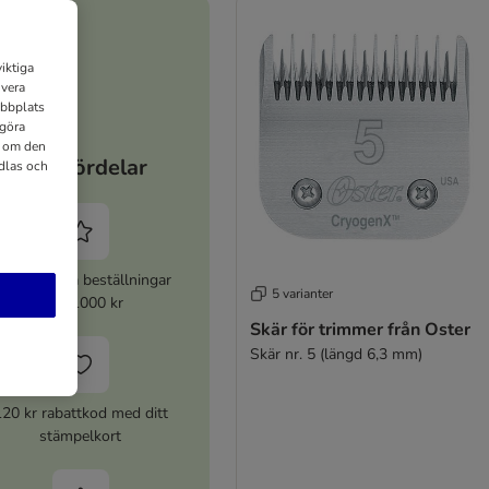
iktiga
ivera
ebbplats
 göra
n om den
Dina fördelar
dlas och
% rabatt på beställningar
5 varianter
över 1000 kr
Skär för trimmer från Oster
Skär nr. 5 (längd 6,3 mm)
120 kr rabattkod med ditt
stämpelkort