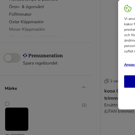
Öron- & ögonvård
FURminator
Vi anv
Oster Klippmaskin
kakor 
Moser Klippmaskin
presta
och fö
Alla produkter mot fästingar
ändrin
Hemapotek & hygien
person
syftet
Tandvård
Adaptil
Spara regelbundet
Anpass
Zylkene
Hundtoalett
2 varianter
Bajspåsar
Märke
Rengöring & luktborttagning
kooa GEAR 3S
trimmer
Ersättningsblad
(
1
)
(UTAN trimmer)