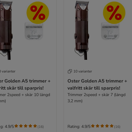
 varianter
10 varianter
er Golden A5 trimmer +
Oster Golden A5 trimmer +
ritt skär till sparpris!
valfritt skär till sparpris!
mer 2speed + skär 10 längd
Trimmer 2speed + skär 7 (längd
mm)
3,2 mm)
g: 4.9/5
Rating: 4.9/5
(
16
)
(
16
)