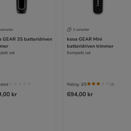
varianter
2 varianter
a GEAR 3S batteridriven
kooa GEAR Mini
mmer
batteridriven trimmer
lett set
Komplett set
rated
Rating: 3/5
(
2
)
,00 kr
694,00 kr