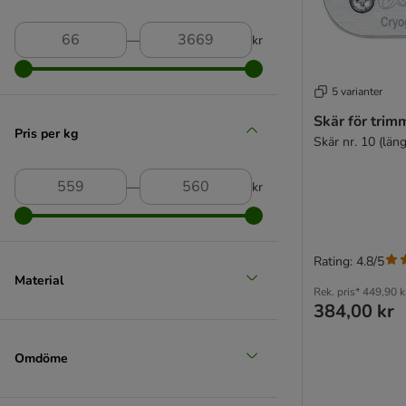
―
kr
5 varianter
Oster (Oster)
Skär för trim
(
2
)
Pris per kg
Skär nr. 10 (lä
―
kr
Trixie
Rating: 4.8/5
Material
Rek. pris*
449,90 k
384,00 kr
Omdöme