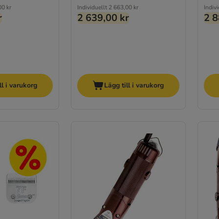
00 kr
Individuellt
2 663,00 kr
Indivi
r
2 639,00 kr
2 8
ll i varukorg
Lägg till i varukorg