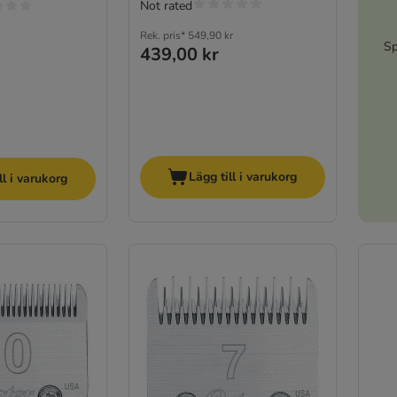
Not rated
Rek. pris*
549,90 kr
Sp
439,00 kr
Lägg till i varukorg
ll i varukorg