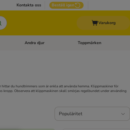
Kontakta oss
Beställ igen
Varukorg
Andra djur
Toppmärken
attillbehör
Open category menu: Veterinärfoder
Open category menu: Andra dj
är hittar du hundtrimmers som är enkla att använda hemma. Klippmaskiner för
ndens kropp. Observera att klippmaskinen skall smörjas regelbundet under använding
Populäritet