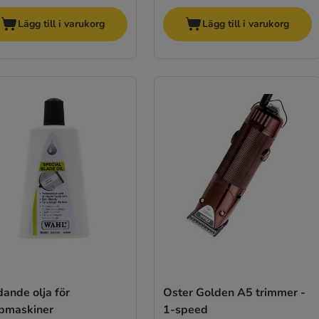
Lägg till i varukorg
Lägg till i varukorg
ande olja för
Oster Golden A5 trimmer -
ppmaskiner
1-speed