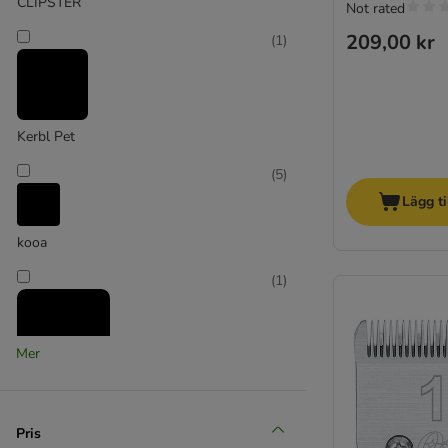
CLIPSTER
Not rated
209,00 kr
(
1
)
Kerbl Pet
(
5
)
Lägg ti
kooa
(
1
)
Mer
Oster (Kerbl)
Pris
(
17
)