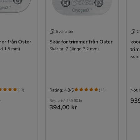
5 varianter
2 
mer från Oster
Skär för trimmer från Oster
koo
ngd 1,5 mm)
Skär nr. 7 (längd 3,2 mm)
tri
Komp
Rating: 4.8/5
Not 
(
13
)
(
13
)
939
r
Rek. pris*
449,90 kr
394,00 kr