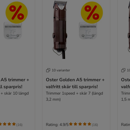
10 varianter
10
 A5 trimmer +
Oster Golden A5 trimmer +
Ost
ill sparpris!
valfritt skär till sparpris!
valf
+ skär 10 längd
Trimmer 1speed + skär 7 (längd
Trim
3,2 mm)
1,5 
Rating: 4.9/5
Ratin
(
16
)
(
16
)