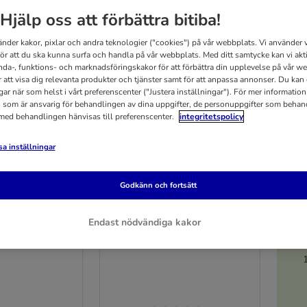
Hjälp oss att förbättra bitiba!
änder kakor, pixlar och andra teknologier ("cookies") på vår webbplats. Vi använder v
för att du ska kunna surfa och handla på vår webbplats. Med ditt samtycke kan vi akt
nda-, funktions- och marknadsföringskakor för att förbättra din upplevelse på vår w
r att visa dig relevanta produkter och tjänster samt för att anpassa annonser. Du kan
gar när som helst i vårt preferenscenter ("Justera inställningar"). För mer informatio
 som är ansvarig för behandlingen av dina uppgifter, de personuppgifter som behan
 med behandlingen hänvisas till preferenscenter.
integritetspolicy
a inställningar
5
Godkänn och fortsätt
Kerbl Sonic batteridriven
 batteridriven
klippmaskin
Endast nödvändiga kakor
Komplett set
 för GEAR 3S