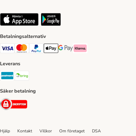
Betalningsalternativ
VISA Payment Method
Mastercard Payment Method
Paypal Payment Method
Apple Pay Payment Method
Google Pay Payment Method
Klarna Payment Method
Leverans
Postnord Shipping Method
Bring Shipping Method
Säker betalning
Security
Hjälp
Kontakt
Villkor
Om företaget
DSA