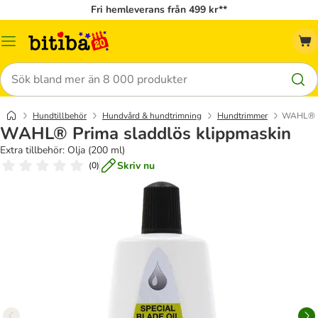
Fri hemleverans från 499 kr**
Meny
Sök
Hundtillbehör
Hundvård & hundtrimning
Hundtrimmer
WAHL® Pr
WAHL® Prima sladdlös klippmaskin
Extra tillbehör: Olja (200 ml)
Skriv nu
(
0
)