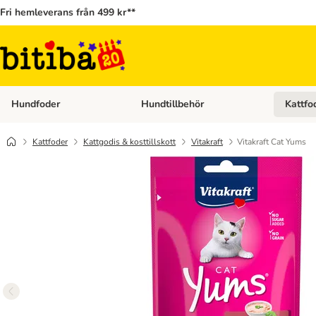
Fri hemleverans från 499 kr**
Hundfoder
Hundtillbehör
Kattfo
Open category menu: Hundfoder
Open cat
Kattfoder
Kattgodis & kosttillskott
Vitakraft
Vitakraft Cat Yums