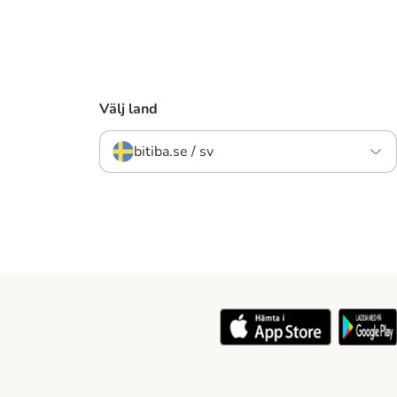
Välj land
bitiba.se / sv