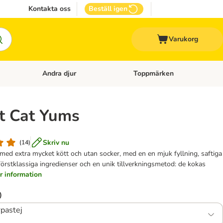
Kontakta oss
Beställ igen
Varukorg
Andra djur
Toppmärken
attillbehör
Open category menu: Veterinärfoder
Open category menu: Andra dj
ft Cat Yums
Skriv nu
(
14
)
, med extra mycket kött och utan socker, med en en mjuk fyllning, saftiga
förstklassiga ingredienser och en unik tillverkningsmetod: de kokas
r information
)
pastej