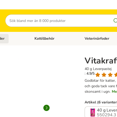
Sök
der
Kattillbehör
Veterinärfoder
egory menu: Hundtillbehör
Open category menu: Kattfoder
Open category menu: K
Vitakra
40 g Leverpastej
: 4.9/5
Godbitar för katter
och goda tack vare 
skonsamt i ugn.
Me
Artikel (6 varianter
40 g Lever
550294.3