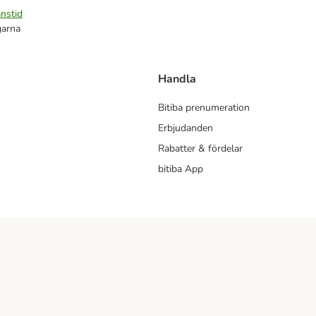
nstid
garna
Handla
Bitiba prenumeration
Erbjudanden
Rabatter & fördelar
bitiba App