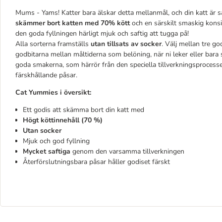
Mums - Yams! Katter bara älskar detta mellanmål, och din katt är s
skämmer bort katten med 70% kött
och en särskilt smaskig konsi
den goda fyllningen härligt mjuk och saftig att tugga på!
Alla sorterna framställs
utan tillsats av socker
. Välj mellan tre go
godbitarna mellan måltiderna som belöning, när ni leker eller bara
goda smakerna, som härrör från den speciella tillverkningsprocesse
färskhållande påsar.
Cat Yummies i översikt:
Ett godis att skämma bort din katt med
Högt köttinnehåll (70 %)
Utan socker
Mjuk och god fyllning
Mycket saftiga
genom den varsamma tillverkningen
Återförslutningsbara påsar håller godiset färskt