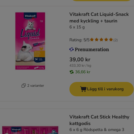
Vitakraft Cat Liquid-Snack
med kyckling + taurin
6 x 15 g
Rating: 5/5
(
2
)
39,00 kr
433,30 kr / kg
36,66 kr
2 varianter
Lägg till i varukorg
Vitakraft Cat Stick Healthy
kattgodis
6 x 6 g Rödspetta & omega 3