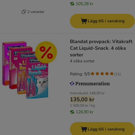
105,28 kr
2 varianter
Lägg till i varukorg
Blandat provpack: Vitakraft
Cat Liquid-Snack. 4 olika
sorter
4 olika sorter
Rating: 5/5
(
21
)
Individuellt
148,00 kr
135,00 kr
1 500,00 kr / kg
126,90 kr
Lägg till i varukorg