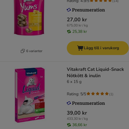
Rating: 4.9/5
(
14
)
27,00 kr
675,00 kr / kg
25,38 kr
Lägg till i varukorg
6 varianter
Vitakraft Cat Liquid-Snack
Nötkött & inulin
6 x 15 g
Rating: 5/5
(
1
)
39,00 kr
433,30 kr / kg
36,66 kr