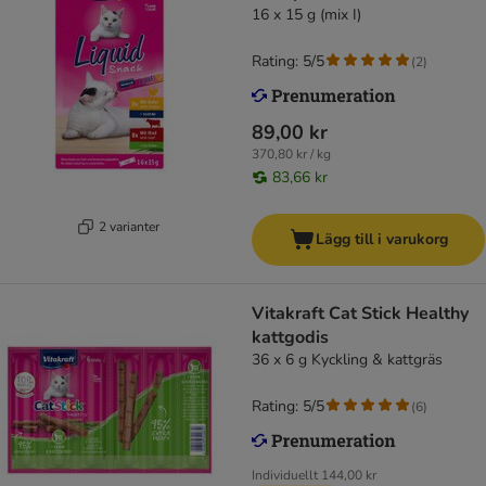
16 x 15 g (mix I)
Rating: 5/5
(
2
)
89,00 kr
370,80 kr / kg
83,66 kr
2 varianter
Lägg till i varukorg
Vitakraft Cat Stick Healthy
kattgodis
36 x 6 g Kyckling & kattgräs
Rating: 5/5
(
6
)
Individuellt
144,00 kr