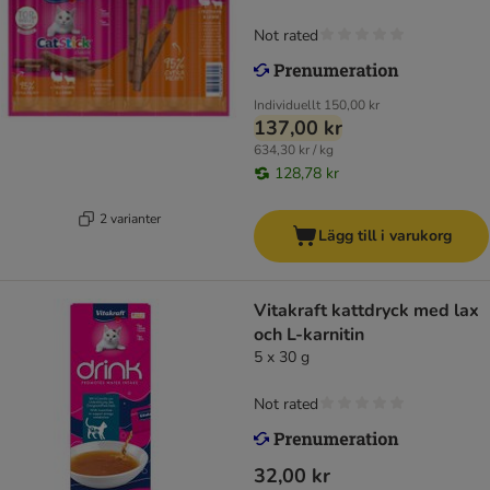
Not rated
Individuellt
150,00 kr
137,00 kr
634,30 kr / kg
128,78 kr
2 varianter
Lägg till i varukorg
Vitakraft kattdryck med lax
och L-karnitin
5 x 30 g
Not rated
32,00 kr