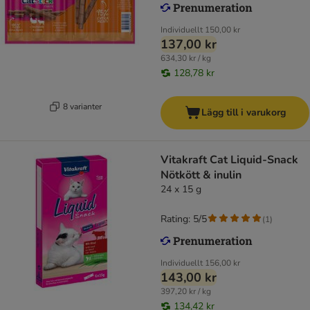
Individuellt
150,00 kr
137,00 kr
634,30 kr / kg
128,78 kr
8 varianter
Lägg till i varukorg
Vitakraft Cat Liquid-Snack
Nötkött & inulin
24 x 15 g
Rating: 5/5
(
1
)
Individuellt
156,00 kr
143,00 kr
397,20 kr / kg
134,42 kr