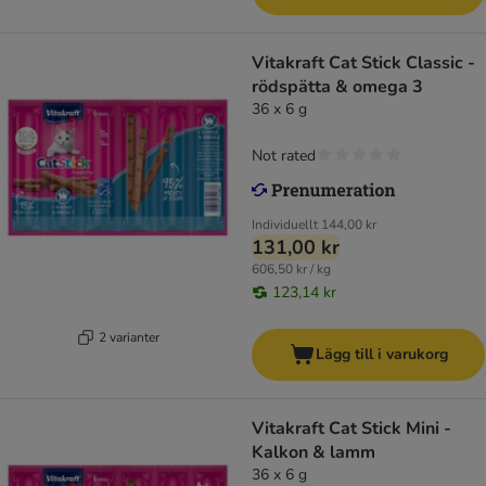
Vitakraft Cat Stick Classic -
rödspätta & omega 3
36 x 6 g
Not rated
Individuellt
144,00 kr
131,00 kr
606,50 kr / kg
123,14 kr
2 varianter
Lägg till i varukorg
Vitakraft Cat Stick Mini -
Kalkon & lamm
36 x 6 g