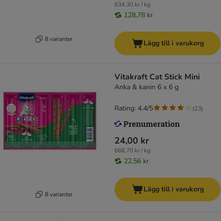
634,30 kr / kg
128,78 kr
8 varianter
Lägg till i varukorg
Vitakraft Cat Stick Mini
Anka & kanin 6 x 6 g
Rating: 4.4/5
(
23
)
24,00 kr
666,70 kr / kg
22,56 kr
Lägg till i varukorg
8 varianter