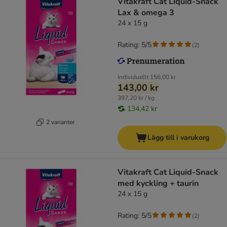
Vitakraft Cat Liquid-Snack
Lax & omega 3
24 x 15 g
Rating: 5/5
(
2
)
Individuellt
156,00 kr
143,00 kr
397,20 kr / kg
134,42 kr
2 varianter
Lägg till i varukorg
Vitakraft Cat Liquid-Snack
med kyckling + taurin
24 x 15 g
Rating: 5/5
(
2
)