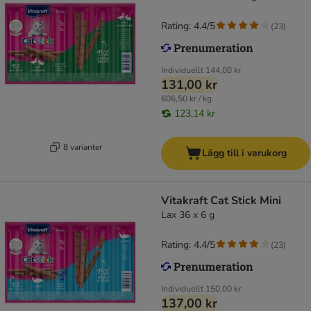
Rating: 4.4/5
(
23
)
Individuellt
144,00 kr
131,00 kr
606,50 kr / kg
123,14 kr
8 varianter
Lägg till i varukorg
Vitakraft Cat Stick Mini
Lax 36 x 6 g
Rating: 4.4/5
(
23
)
Individuellt
150,00 kr
137,00 kr