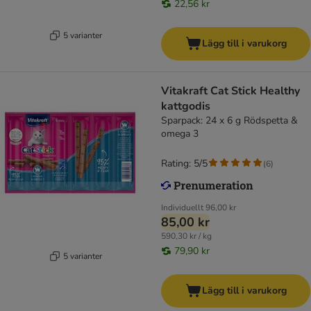
22,56 kr
5 varianter
Lägg till i varukorg
Vitakraft Cat Stick Healthy
kattgodis
Sparpack: 24 x 6 g Rödspetta &
omega 3
Rating: 5/5
(
6
)
Individuellt
96,00 kr
85,00 kr
590,30 kr / kg
79,90 kr
5 varianter
Lägg till i varukorg