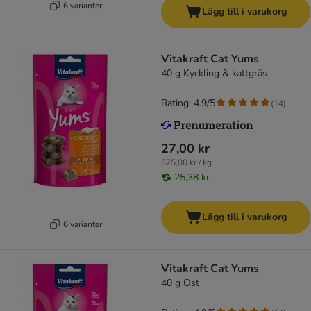
6 varianter
Lägg till i varukorg
Vitakraft Cat Yums
40 g Kyckling & kattgräs
Rating: 4.9/5
(
14
)
27,00 kr
675,00 kr / kg
25,38 kr
Lägg till i varukorg
6 varianter
Vitakraft Cat Yums
40 g Ost