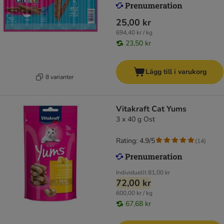
25,00 kr
694,40 kr / kg
23,50 kr
Lägg till i varukorg
8 varianter
Vitakraft Cat Yums
3 x 40 g Ost
Rating: 4.9/5
(
14
)
Individuellt
81,00 kr
72,00 kr
600,00 kr / kg
67,68 kr