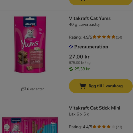
Vitakraft Cat Yums
40 g Leverpastej
Rating: 4.9/5
(
14
)
27,00 kr
675,00 kr / kg
25,38 kr
Lägg till i varukorg
6 varianter
Vitakraft Cat Stick Mini
Lax 6 x 6 g
Rating: 4.4/5
(
23
)