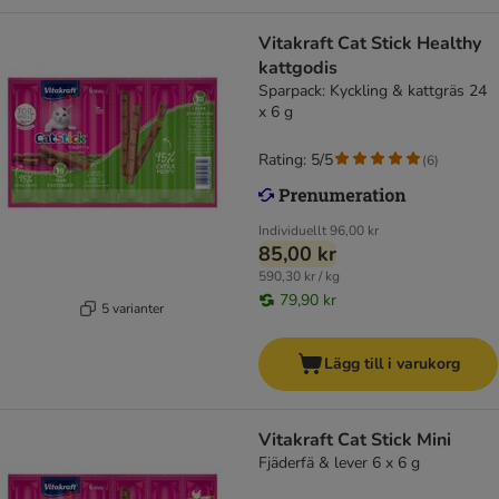
Vitakraft Cat Stick Healthy
kattgodis
Sparpack: Kyckling & kattgräs 24
x 6 g
Rating: 5/5
(
6
)
Individuellt
96,00 kr
85,00 kr
590,30 kr / kg
79,90 kr
5 varianter
Lägg till i varukorg
Vitakraft Cat Stick Mini
Fjäderfä & lever 6 x 6 g