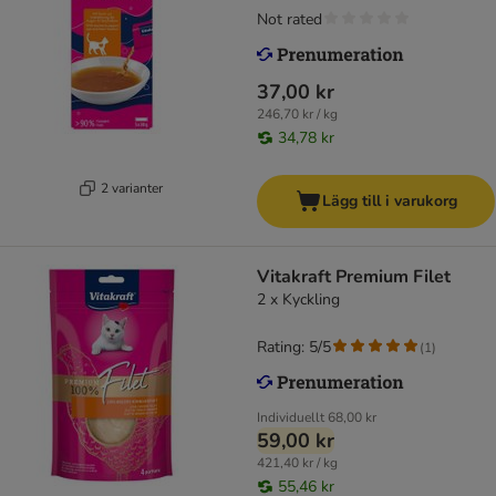
Not rated
37,00 kr
246,70 kr / kg
34,78 kr
2 varianter
Lägg till i varukorg
Vitakraft Premium Filet
2 x Kyckling
Rating: 5/5
(
1
)
Individuellt
68,00 kr
59,00 kr
421,40 kr / kg
55,46 kr