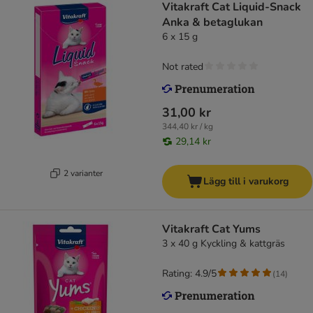
Vitakraft Cat Liquid-Snack
Anka & betaglukan
6 x 15 g
Not rated
31,00 kr
344,40 kr / kg
29,14 kr
2 varianter
Lägg till i varukorg
Vitakraft Cat Yums
3 x 40 g Kyckling & kattgräs
Rating: 4.9/5
(
14
)