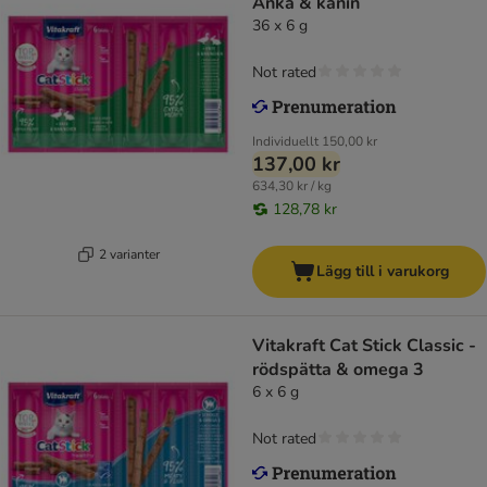
Anka & kanin
36 x 6 g
Not rated
Individuellt
150,00 kr
137,00 kr
634,30 kr / kg
128,78 kr
2 varianter
Lägg till i varukorg
Vitakraft Cat Stick Classic -
rödspätta & omega 3
6 x 6 g
Not rated