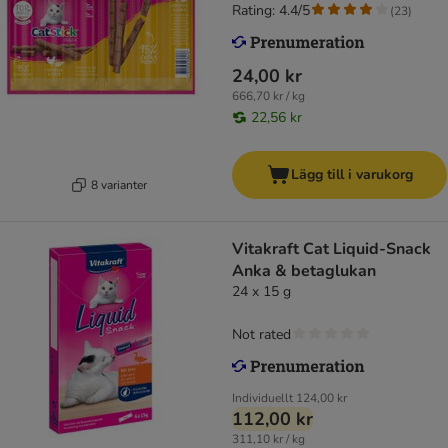
Rating: 4.4/5
(
23
)
24,00 kr
666,70 kr / kg
22,56 kr
Lägg till i varukorg
8 varianter
Vitakraft Cat Liquid-Snack
Anka & betaglukan
24 x 15 g
Not rated
Individuellt
124,00 kr
112,00 kr
311,10 kr / kg