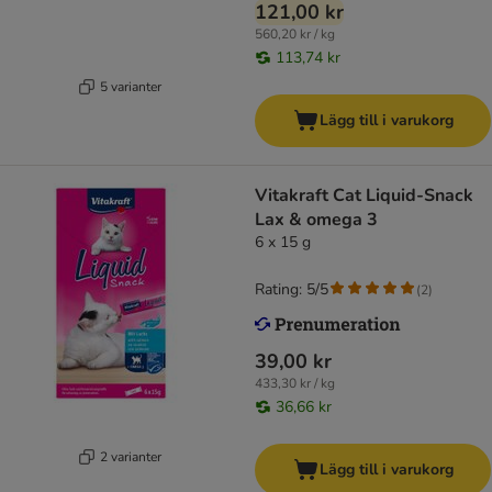
121,00 kr
560,20 kr / kg
113,74 kr
5 varianter
Lägg till i varukorg
Vitakraft Cat Liquid-Snack
Lax & omega 3
6 x 15 g
Rating: 5/5
(
2
)
39,00 kr
433,30 kr / kg
36,66 kr
2 varianter
Lägg till i varukorg