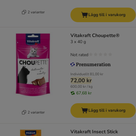
2 varianter
Lägg till i varukorg
Vitakraft Choupette®
3 x 40 g
Not rated
Individuellt
81,00 kr
72,00 kr
600,00 kr / kg
67,68 kr
Lägg till i varukorg
2 varianter
Vitakraft Insect Stick