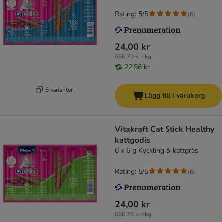
Rating: 5/5
(
6
)
24,00 kr
666,70 kr / kg
22,56 kr
5 varianter
Lägg till i varukorg
Vitakraft Cat Stick Healthy
kattgodis
6 x 6 g Kyckling & kattgräs
Rating: 5/5
(
6
)
24,00 kr
666,70 kr / kg