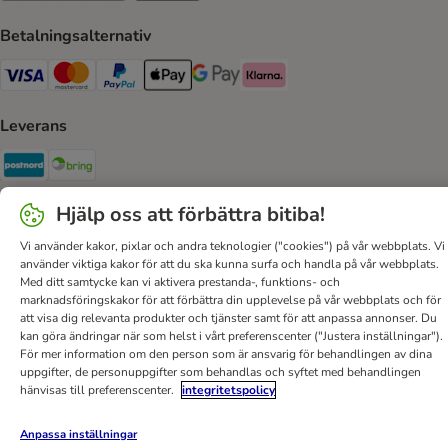
Betalningsalternativ
VISA Payment Method
Mastercard Payment Method
Paypal Payment Method
Apple Pay Payment Method
Google Pay Payment Method
Klarna Payment Method
Leverans
Postnord Shipping Method
Bring Shipping Method
Hjälp oss att förbättra bitiba!
Säker betalning
Vi använder kakor, pixlar och andra teknologier ("cookies") på vår webbplats. Vi
Security
använder viktiga kakor för att du ska kunna surfa och handla på vår webbplats.
Med ditt samtycke kan vi aktivera prestanda-, funktions- och
marknadsföringskakor för att förbättra din upplevelse på vår webbplats och för
att visa dig relevanta produkter och tjänster samt för att anpassa annonser. Du
kan göra ändringar när som helst i vårt preferenscenter ("Justera inställningar").
Hjälp
Kontakt
Villkor
Om företaget
DSA
För mer information om den person som är ansvarig för behandlingen av dina
uppgifter, de personuppgifter som behandlas och syftet med behandlingen
Sekretesspolicy & Dataskydd
Fraktkostnad & leveranstid
hänvisas till preferenscenter.
integritetspolicy
Betalningssätt
Ångerblankett
Tillgänglighetspolicy
Anpassa inställningar
bitiba GmbH
2026