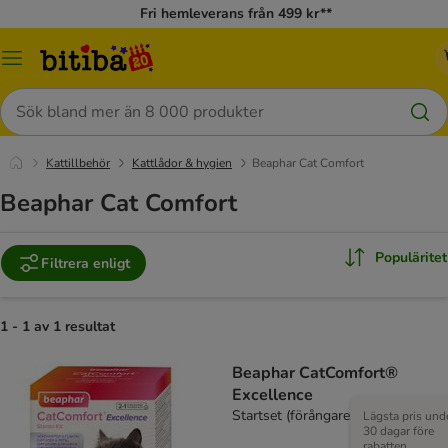
Fri hemleverans från 499 kr**
Meny
Sök
Kattillbehör
Kattlådor & hygien
Beaphar Cat Comfort
Beaphar Cat Comfort
Populäritet
Filtrera enligt
1 - 1 av 1 resultat
Beaphar CatComfort®
Excellence
Startset (förångare + flaska 48 ml)
Lägsta pris und
30 dagar före
rabatten