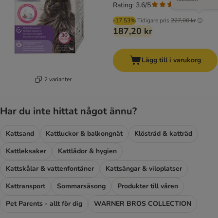
Rating: 3.6/5
(
5
)
-17.53%
Tidigare pris
227,00 kr
187,20 kr
Lägg till i varukorg
2 varianter
Har du inte hittat något ännu?
Kattsand
Kattluckor & balkongnät
Klösträd & katträd
Kattleksaker
Kattlådor & hygien
Kattskålar & vattenfontäner
Kattsängar & viloplatser
Kattransport
Sommarsäsong
Produkter till våren
Pet Parents - allt för dig
WARNER BROS COLLECTION