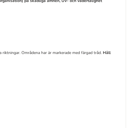
rganisation) på skadliga ämnen, UV- och vädertålighet
ka riktningar. Områdena har är markerade med färgad tråd.
Håll