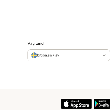
Välj land
bitiba.se / sv