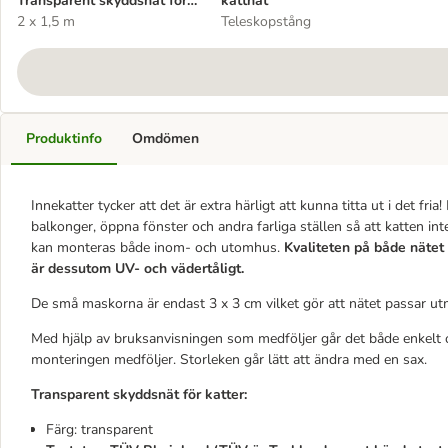
Transparent skyddsnät för
kattnät
katter
2 x 1,5 m
Teleskopstång
Produktinfo
Omdömen
Innekatter tycker att det är extra härligt att kunna titta ut i det fr
balkonger, öppna fönster och andra farliga ställen så att katten inte 
kan monteras både inom- och utomhus.
Kvaliteten på både nätet
är dessutom UV- och vädertåligt.
De små maskorna är endast 3 x 3 cm vilket gör att nätet passar utm
Med hjälp av bruksanvisningen som medföljer går det både enkelt o
monteringen medföljer. Storleken går lätt att ändra med en sax.
Transparent skyddsnät för katter:
Färg: transparent