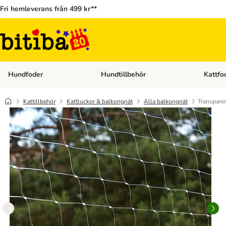
Fri hemleverans från 499 kr**
Hundfoder
Hundtillbehör
Kattfo
Open category menu: Hundfoder
Open cat
Kattillbehör
Kattluckor & balkongnät
Alla balkongnät
Transparen