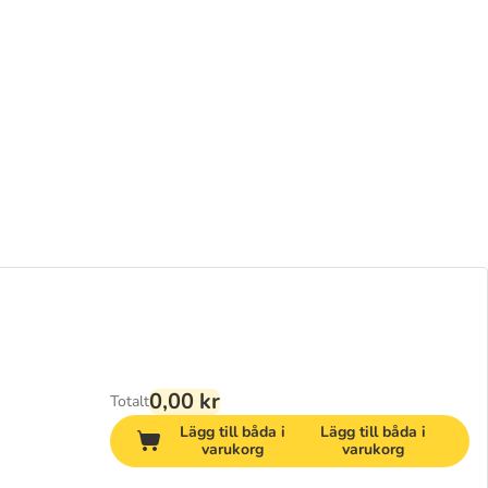
0,00 kr
Totalt
Lägg till båda i
Lägg till båda i
varukorg
varukorg