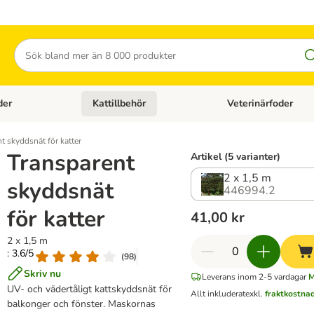
Sök
der
Kattillbehör
Veterinärfoder
egory menu: Hundtillbehör
Open category menu: Kattfoder
Open category menu: K
t skyddsnät för katter
Transparent
Artikel (5 varianter)
2 x 1,5 m
skyddsnät
446994.2
för katter
41,00 kr
2 x 1,5 m
: 3.6/5
(
98
)
Skriv nu
Leverans inom 2-5 vardagar
M
UV- och vädertåligt kattskyddsnät för
Allt inkluderat
exkl.
fraktkostna
balkonger och fönster. Maskornas