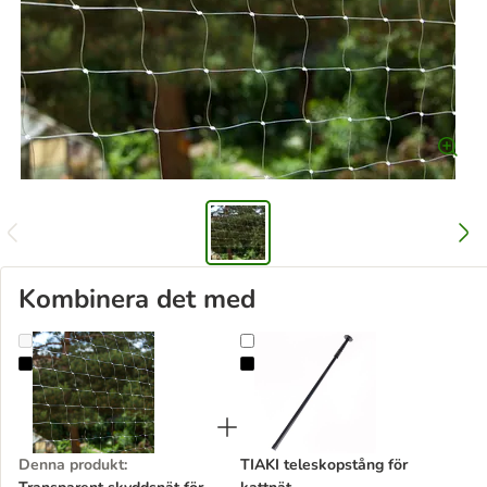
Kombinera det med
Transparent skyddsnät för katter
TIAKI teleskopstång för kattnät
Denna produkt
:
TIAKI teleskopstång för