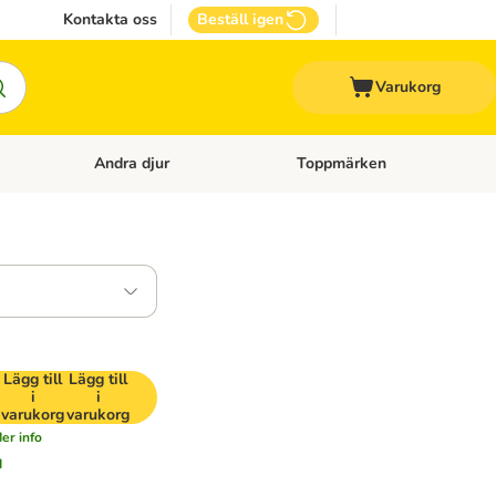
Kontakta oss
Beställ igen
Varukorg
Andra djur
Toppmärken
attillbehör
Open category menu: Veterinärfoder
Open category menu: Andra dj
Lägg till
Lägg till
i
i
varukorg
varukorg
er info
d