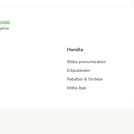
nstid
garna
Handla
Bitiba prenumeration
Erbjudanden
Rabatter & fördelar
bitiba App