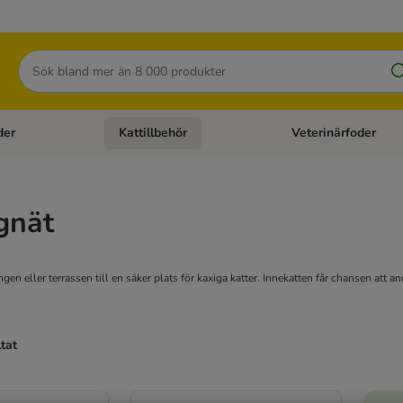
Sök
der
Kattillbehör
Veterinärfoder
egory menu: Hundtillbehör
Open category menu: Kattfoder
Open category menu: K
gnät
ngen eller terrassen till en säker plats för kaxiga katter. Innekatten får chansen att 
ltat