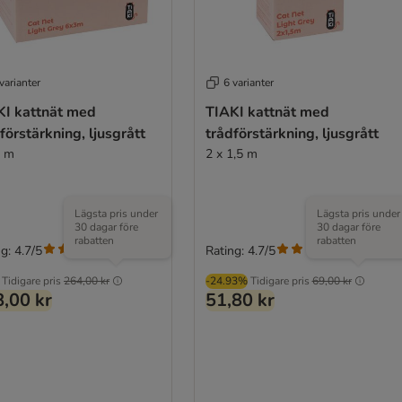
varianter
6 varianter
KI kattnät med
TIAKI kattnät med
förstärkning, ljusgrått
trådförstärkning, ljusgrått
3 m
2 x 1,5 m
Lägsta pris under
Lägsta pris under
30 dagar före
30 dagar före
rabatten
rabatten
g: 4.7/5
Rating: 4.7/5
(
7
)
(
7
)
Tidigare pris
264,00 kr
-24.93%
Tidigare pris
69,00 kr
,00 kr
51,80 kr