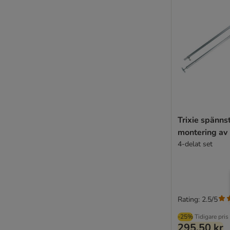
Trixie spänns
montering av 
4-delat set
Rating: 2.5/5
-25%
Tidigare pris
295,50 kr