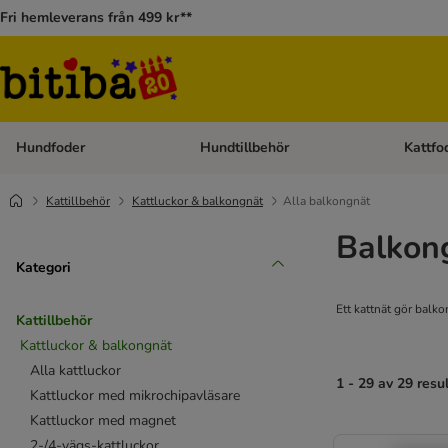
Fri hemleverans från 499 kr**
Hundfoder
Hundtillbehör
Kattfo
Open category menu: Hundfoder
Open cat
Kattillbehör
Kattluckor & balkongnät
Alla balkongnät
Balkon
Kategori
Ett kattnät gör balko
Kattillbehör
Kattluckor & balkongnät
Alla kattluckor
1 - 29 av 29 resu
Kattluckor med mikrochipavläsare
Kattluckor med magnet
2-/4-vägs-kattluckor