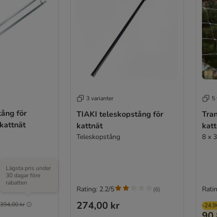
3 varianter
5 
tång för
TIAKI teleskopstång för
Tra
kattnät
kattnät
katt
Teleskopstång
8 x 
Lägsta pris under
30 dagar före
rabatten
(
2
)
Rating: 2.2/5
Ratin
(
6
)
274,00 kr
394,00 kr
-24.
90,