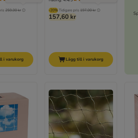
ris
259,00 kr
-20%
Tidigare pris
197,00 kr
Sp
157,60 kr
ll i varukorg
Lägg till i varukorg