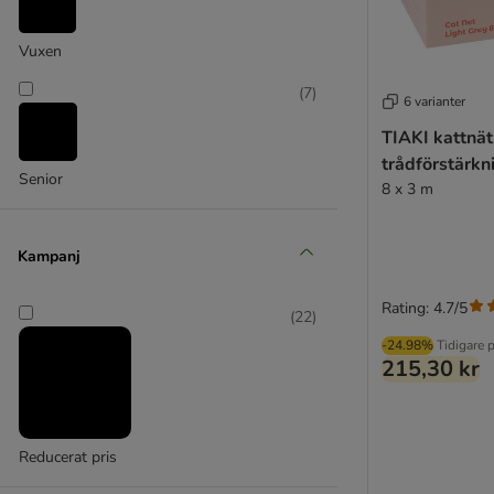
Vuxen
(
7
)
6 varianter
TIAKI kattnä
trådförstärkni
Senior
8 x 3 m
Kampanj
Rating: 4.7/5
(
22
)
-24.98%
Tidigare p
215,30 kr
Reducerat pris