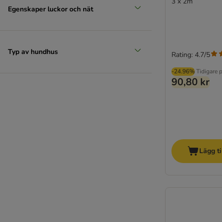
3 x 2m
Egenskaper luckor och nät
Typ av hundhus
Rating: 4.7/5
-24.96%
Tidigare p
90,80 kr
Lägg ti