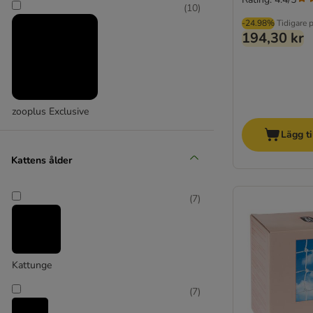
(
10
)
-24.98%
Tidigare p
194,30 kr
zooplus Exclusive
Lägg ti
Kattens ålder
(
7
)
Kattunge
(
7
)