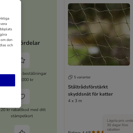
iktiga
ivera
ebbplats
 göra
n om den
Dina fördelar
dlas och
% rabatt på beställningar
5 varianter
över 1000 kr
Ståltrådsförstärkt
skyddsnät för katter
4 x 3 m
120 kr rabattkod med ditt
stämpelkort
Lägsta pris unde
30 dagar före
rabatten
Rating: 4.4/5
(
212
)