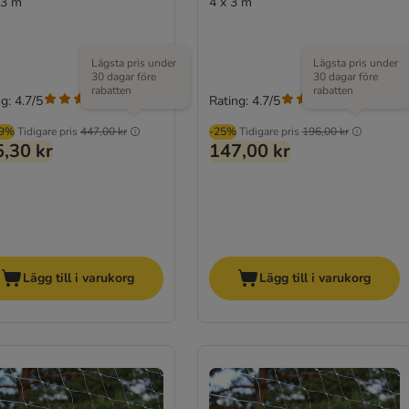
 3 m
4 x 3 m
Lägsta pris under
Lägsta pris under
30 dagar före
30 dagar före
rabatten
rabatten
g: 4.7/5
Rating: 4.7/5
(
7
)
(
7
)
99%
Tidigare pris
447,00 kr
-25%
Tidigare pris
196,00 kr
,30 kr
147,00 kr
Lägg till i varukorg
Lägg till i varukorg