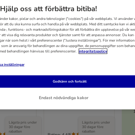
Hjälp oss att förbättra bitiba!
änder kakor, pixlar och andra teknologier ("cookies") på vår webbplats. Vi använder v
för att du ska kunna surfa och handla på vår webbplats. Med ditt samtycke kan vi akt
nda-, funktions- och marknadsföringskakor för att förbättra din upplevelse på vår w
r att visa dig relevanta produkter och tjänster samt för att anpassa annonser. Du kan
gar när som helst i vårt preferenscenter ("Justera inställningar"). För mer informatio
 som är ansvarig för behandlingen av dina uppgifter, de personuppgifter som behan
 med behandlingen hänvisas till preferenscenter.
integritetspolicy
a inställningar
5
5 varianter
Godkänn och fortsätt
tärkt
Ståltrådsförstärkt
 katter
skyddsnät för katter
Endast nödvändiga kakor
6 x 3 m
Lägsta pris under
Lägsta pris under
30 dagar före
30 dagar före
rabatten
rabatten
Rating: 4.4/5
(
212
)
(
212
)