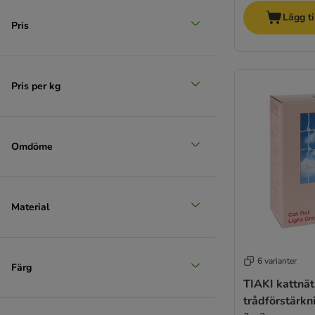
Lägg ti
Pris
Pris per kg
Omdöme
Material
6 varianter
Färg
TIAKI kattnä
trådförstärkni