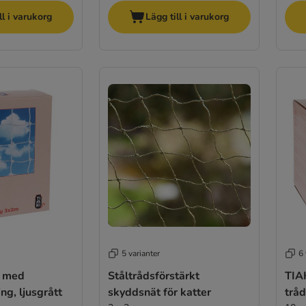
ll i varukorg
Lägg till i varukorg
5 varianter
6 
t med
Ståltrådsförstärkt
TIA
ng, ljusgrått
skyddsnät för katter
tråd