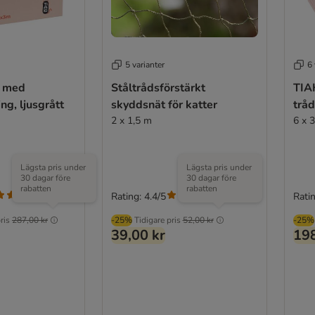
5 varianter
6 
t med
Ståltrådsförstärkt
TIA
ng, ljusgrått
skyddsnät för katter
tråd
2 x 1,5 m
6 x 
Lägsta pris under
Lägsta pris under
30 dagar före
30 dagar före
rabatten
rabatten
Rating: 4.4/5
Ratin
(
7
)
(
212
)
ris
287,00 kr
-25%
Tidigare pris
52,00 kr
-25%
39,00 kr
198