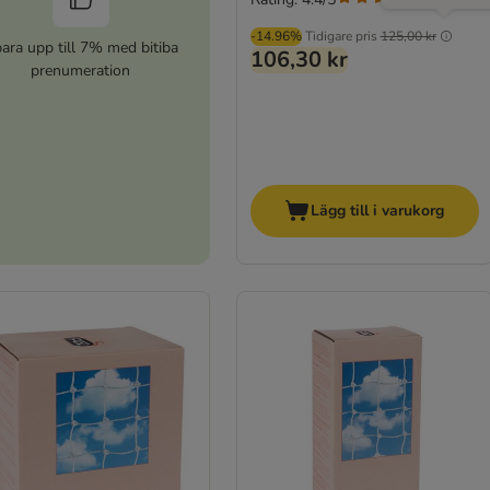
-14.96%
Tidigare pris
125,00 kr
ara upp till 7% med bitiba
106,30 kr
prenumeration
Lägg till i varukorg