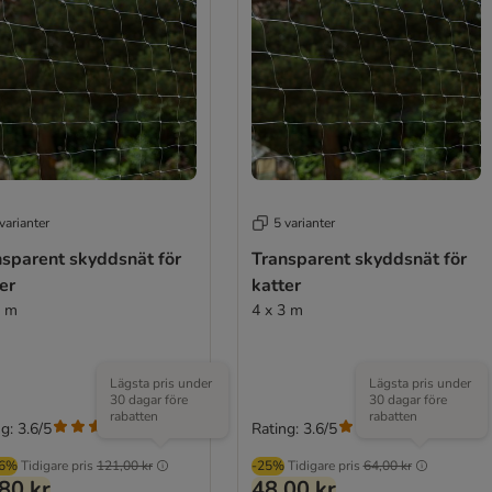
varianter
5 varianter
nsparent skyddsnät för
Transparent skyddsnät för
er
katter
3 m
4 x 3 m
Lägsta pris under
Lägsta pris under
30 dagar före
30 dagar före
rabatten
rabatten
g: 3.6/5
Rating: 3.6/5
(
98
)
(
98
)
96%
Tidigare pris
121,00 kr
-25%
Tidigare pris
64,00 kr
80 kr
48,00 kr