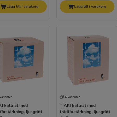
Lägg till i varukorg
Lägg till i varukorg
varianter
6 varianter
KI kattnät med
TIAKI kattnät med
förstärkning, ljusgrått
trådförstärkning, ljusgrått