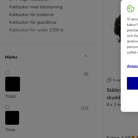
Kattluckor med tidsstyrning
Kattluckor för trädörrar
Vi anv
Kattluckor för glasdörrar
kakor 
Kattluckor för under 1000 kr
presta
och fö
Alla balkongnät
ändrin
Ståltrådsförstärkt skyddsnät
person
syftet
Skydd för pivotfönster
Märke
Katthus
Anpass
Utomhussängar
(
9
)
Utomhustoalett
5 varianter
SureFlap
Ståltrådsförs
Staywell
TIAKI
skyddsnät för
Cat Mate
8 x 3 m
PetSafe
(
10
)
Trixie
Rating: 4.4/5