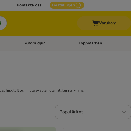
Kontakta oss
Beställ igen
Varukorg
Andra djur
Toppmärken
attillbehör
Open category menu: Veterinärfoder
Open category menu: Andra dj
andas frisk luft och njuta av solen utan att kunna rymma.
Populäritet