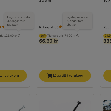
2 x 3 m
10 x
Lägsta pris under
Lägsta pris under
30 dagar före
30 dagar före
rabatten
rabatten
Rating: 4.4/5
Ratin
(
7
)
(
212
)
ris
121,00 kr
-10%
Tidigare pris
74,00 kr
-24.
66,60 kr
335
ll i varukorg
Lägg till i varukorg