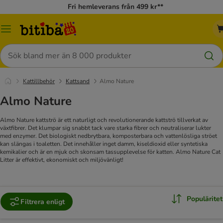
Fri hemleverans från 499 kr**
Meny
Sök
Kattillbehör
Kattsand
Almo Nature
Almo Nature
Almo Nature kattströ är ett naturligt och revolutionerande kattströ tillverkat av
växtfibrer. Det klumpar sig snabbt tack vare starka fibrer och neutraliserar lukter
med enzymer. Det biologiskt nedbrytbara, komposterbara och vattenlösliga ströet
kan slängas i toaletten. Det innehåller inget damm, kiseldioxid eller syntetiska
kemikalier och är en mjuk och skonsam tassupplevelse för katten. Almo Nature Cat
Litter är effektivt, ekonomiskt och miljövänligt!
Populäritet
Filtrera enligt