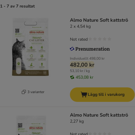
1 - 7 av 7 resultat
Almo Nature Soft kattströ
2 x 4,54 kg
Not rated
Individuellt
498,00 kr
482,00 kr
53,10 kr / kg
453,08 kr
3 varianter
Lägg till i varukorg
Almo Nature Soft kattströ
2,27 kg
Not rated