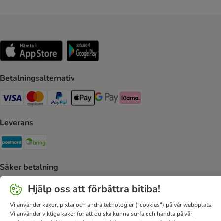
Betalningsalternativ
VISA Payment Method
Mastercard Payment Method
Paypal Payment Method
Apple Pay Payment Method
Google Pay Payment Method
Klarna Payment Method
Leverans
Postnord Shipping Method
Bring Shipping Method
Säker betalning
Security
Hjälp oss att förbättra bitiba!
Vi använder kakor, pixlar och andra teknologier ("cookies") på vår webbplats.
Vi använder viktiga kakor för att du ska kunna surfa och handla på vår