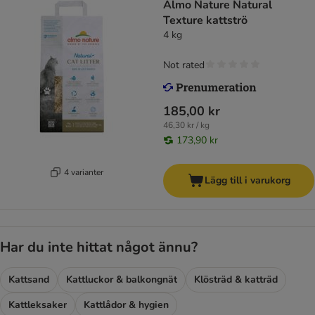
Almo Nature Natural
Texture kattströ
4 kg
Not rated
185,00 kr
46,30 kr / kg
173,90 kr
4 varianter
Lägg till i varukorg
Har du inte hittat något ännu?
Kattsand
Kattluckor & balkongnät
Klösträd & katträd
Kattleksaker
Kattlådor & hygien