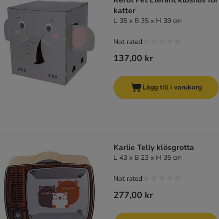
Kerbl Pet Elefant klöshus för
katter
L 35 x B 35 x H 39 cm
Not rated
137,00 kr
Lägg till i varukorg
Karlie Telly klösgrotta
L 43 x B 23 x H 35 cm
Not rated
277,00 kr