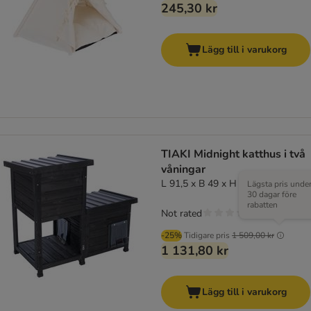
245,30 kr
Lägg till i varukorg
TIAKI Midnight katthus i två
våningar
L 91,5 x B 49 x H 82,5 cm
Lägsta pris unde
30 dagar före
rabatten
Not rated
-25%
Tidigare pris
1 509,00 kr
1 131,80 kr
Lägg till i varukorg