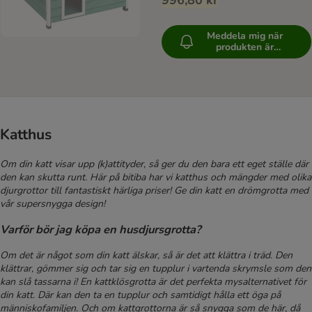
996,80 kr
Meddela mig när
produkten är
tillgänglig
Katthus
Om din katt visar upp (k)attityder, så ger du den bara ett eget ställe där
den kan skutta runt.
Här på bitiba har vi katthus och mängder med olika
djurgrottor till fantastiskt härliga priser! Ge din katt en drömgrotta med
vår supersnygga design!
Varför bör jag köpa en husdjursgrotta?
Om det är något som din katt älskar, så är det att klättra i träd. Den
klättrar, gömmer sig och tar sig en tupplur i vartenda skrymsle som den
kan slå tassarna i! En kattklösgrotta är det perfekta mysalternativet för
din katt. Där kan den ta en tupplur och samtidigt hålla ett öga på
människofamiljen. Och om kattgrottorna är så snygga som de här, då