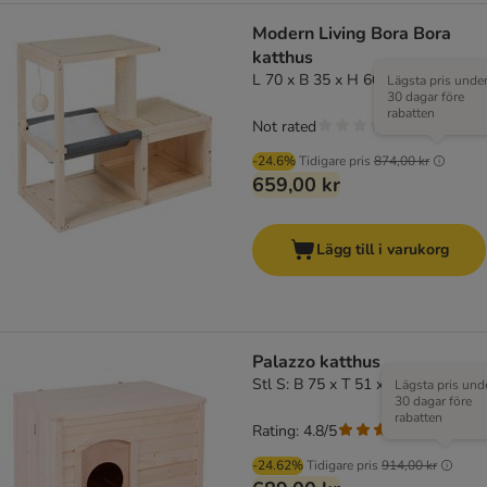
Modern Living Bora Bora
katthus
L 70 x B 35 x H 60 cm
Lägsta pris unde
30 dagar före
rabatten
Not rated
-24.6%
Tidigare pris
874,00 kr
659,00 kr
Lägg till i varukorg
Palazzo katthus
Stl S: B 75 x T 51 x H 59 cm
Lägsta pris und
30 dagar före
rabatten
Rating: 4.8/5
(
23
)
-24.62%
Tidigare pris
914,00 kr