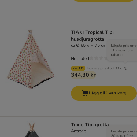
TIAKI Tropical Tipi
husdjursgrotta
ca Ø 65 x H 75 cm
Lägsta pris und
30 dagar före
rabatten
Not rated
-24.99%
Tidigare pris
459,00 kr
344,30 kr
Lägg till i varukorg
Trixie Tipi grotta
Antracit
Lägsta pris und
30 dagar före