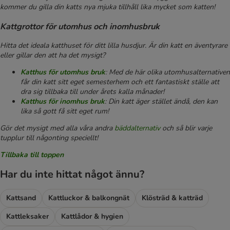
kommer du gilla din katts nya mjuka tillhåll lika mycket som katten!
Kattgrottor för utomhus och inomhusbruk
Hitta det ideala katthuset för ditt lilla husdjur. Är din katt en äventyrare
eller gillar den att ha det mysigt?
Katthus för utomhus bruk
: Med de här olika utomhusalternativen
får din katt sitt eget semesterhem och ett fantastiskt ställe att
dra sig tillbaka till under årets kalla månader!
Katthus för inomhus bruk
: Din katt äger stället ändå, den kan
lika så gott få sitt eget rum!
Gör det mysigt med alla våra andra
bäddalternativ
och så blir varje
tupplur till någonting speciellt!
Tillbaka till toppen
Har du inte hittat något ännu?
Kattsand
Kattluckor & balkongnät
Klösträd & katträd
Kattleksaker
Kattlådor & hygien