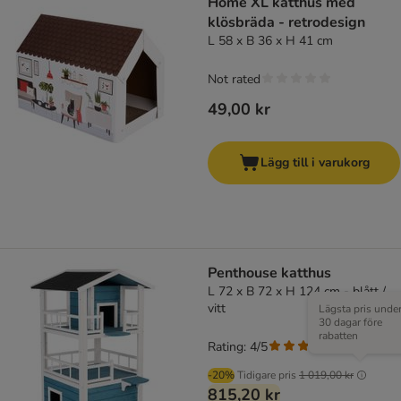
Home XL katthus med
klösbräda - retrodesign
L 58 x B 36 x H 41 cm
Not rated
49,00 kr
Lägg till i varukorg
Penthouse katthus
L 72 x B 72 x H 124 cm - blått /
vitt
Lägsta pris unde
30 dagar före
rabatten
Rating: 4/5
(
1
)
-20%
Tidigare pris
1 019,00 kr
815,20 kr