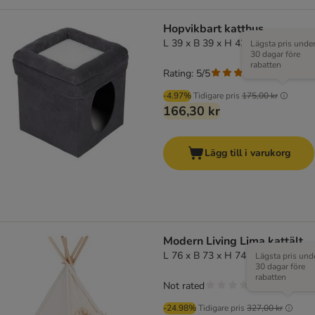
Hopvikbart katthus
L 39 x B 39 x H 42 cm
Lägsta pris unde
30 dagar före
rabatten
Rating: 5/5
(
1
)
-4.97%
Tidigare pris
175,00 kr
166,30 kr
Lägg till i varukorg
Modern Living Lima kattält
L 76 x B 73 x H 74 cm, crème
Lägsta pris und
30 dagar före
rabatten
Not rated
-24.98%
Tidigare pris
327,00 kr