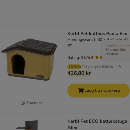
Kerbl Pet katthus Paola Eco
Honung/svart: L 60 x B 51 x H 41
cm
Lägsta pris und
30 dagar före
rabatten
Rating: 3.9/5
(
7
)
-20.82%
Tidigare pris
539,00 kr
426,80 kr
Lägg till i varukorg
3 varianter
Kerbl Pet ECO kattlekstuga
Alex