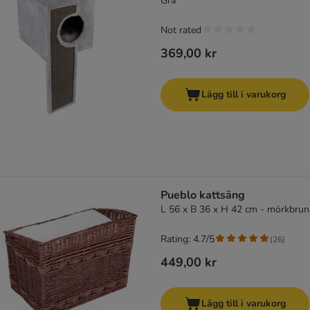
Grå
Not rated
369,00 kr
Lägg till i varukorg
Pueblo kattsäng
L 56 x B 36 x H 42 cm - mörkbrun
Rating: 4.7/5
(
26
)
449,00 kr
Lägg till i varukorg