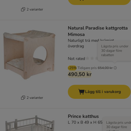
2 varianter
Natural Paradise kattgrotta
Mimosa
Naturligt trä med krämigt
överdrag
Lägsta pris under
30 dagar före
rabatten
Not rated
-25%
Tidigare pris
654,00 kr
490,50 kr
Lägg till i varukorg
2 varianter
Prince katthus
L 70 x B 49 x H 65 cm
Lägsta pris und
30 dagar före