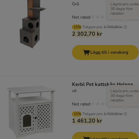
Grå
Lägsta pris unde
30 dagar före
rabatten
Not rated
-15%
Tidigare pris
2 709,00 kr
2 302,70 kr
Lägg till i varukorg
Kerbl Pet kattskåp Helena
vit
Lägsta pris unde
30 dagar före
rabatten
Not rated
-15%
Tidigare pris
1 719,00 kr
1 461,20 kr