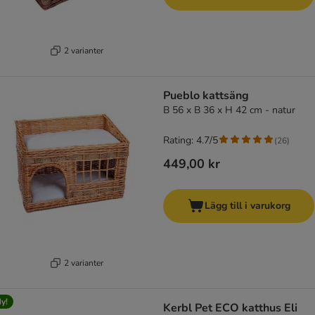
2 varianter
Pueblo kattsäng
B 56 x B 36 x H 42 cm - natur
Rating: 4.7/5
(
26
)
449,00 kr
Lägg till i varukorg
2 varianter
y!
Kerbl Pet ECO katthus Eli