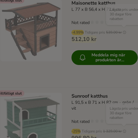
illfälligt slut
Maisonette katthus
L 77 x B 56,4 x H 72,4 cm
Lägsta pris unde
30 dagar före
rabatten
Not rated
-4.99%
Tidigare pris
539,00 kr
512,10 kr
Meddela mig när
produkten är
tillgänglig
illfälligt slut
Sunroof katthus
L 91,5 x B 71 x H 82 cm - grön /
vit
Lägsta pris unde
30 dagar före
rabatten
Not rated
-25%
Tidigare pris
1 329,00 kr