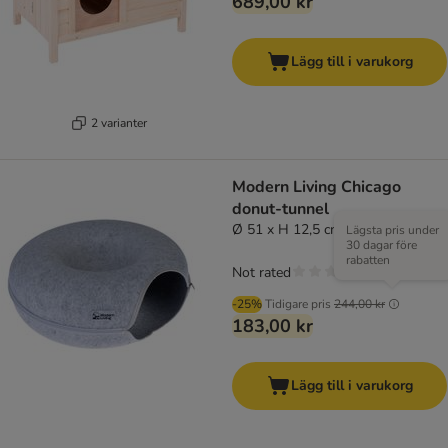
689,00 kr
Lägg till i varukorg
2 varianter
Modern Living Chicago
donut-tunnel
Ø 51 x H 12,5 cm
Lägsta pris under
30 dagar före
rabatten
Not rated
-25%
Tidigare pris
244,00 kr
183,00 kr
Lägg till i varukorg