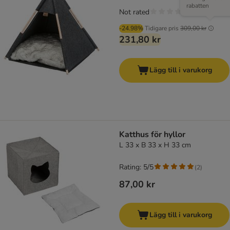
rabatten
Not rated
-24.98%
Tidigare pris
309,00 kr
231,80 kr
Lägg till i varukorg
Katthus för hyllor
L 33 x B 33 x H 33 cm
Rating: 5/5
(
2
)
87,00 kr
Lägg till i varukorg