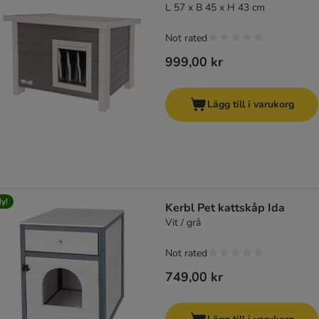
L 57 x B 45 x H 43 cm
Not rated
999,00 kr
Lägg till i varukorg
y!
Kerbl Pet kattskåp Ida
Vit / grå
Not rated
749,00 kr