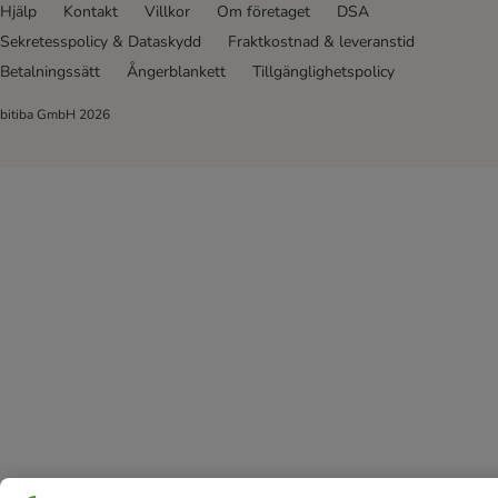
Hjälp
Kontakt
Villkor
Om företaget
DSA
Sekretesspolicy & Dataskydd
Fraktkostnad & leveranstid
Betalningssätt
Ångerblankett
Tillgänglighetspolicy
bitiba GmbH
2026