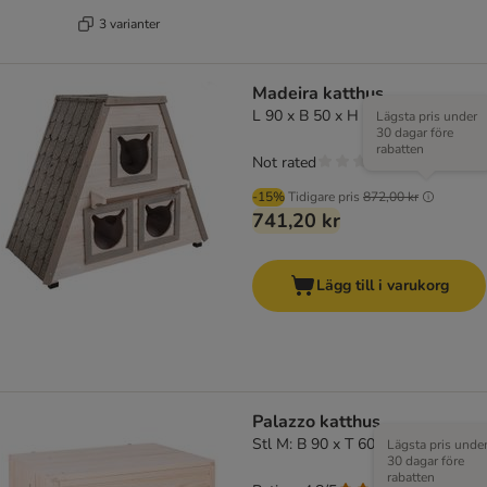
3 varianter
Madeira katthus
L 90 x B 50 x H 75 cm
Lägsta pris under
30 dagar före
rabatten
Not rated
-15%
Tidigare pris
872,00 kr
741,20 kr
Lägg till i varukorg
Palazzo katthus
Stl M: B 90 x T 60 x H 68 cm
Lägsta pris unde
30 dagar före
rabatten