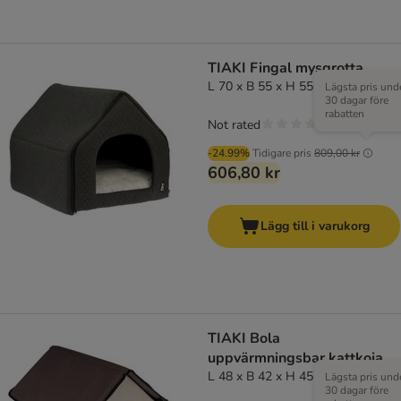
TIAKI Fingal mysgrotta
L 70 x B 55 x H 55 cm
Lägsta pris und
30 dagar före
rabatten
Not rated
-24.99%
Tidigare pris
809,00 kr
606,80 kr
Lägg till i varukorg
TIAKI Bola
uppvärmningsbar kattkoja
L 48 x B 42 x H 45 cm
Lägsta pris und
30 dagar före