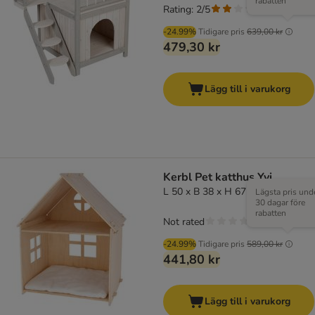
rabatten
Rating: 2/5
(
1
)
-24.99%
Tidigare pris
639,00 kr
479,30 kr
Lägg till i varukorg
Kerbl Pet katthus Yvi
L 50 x B 38 x H 67 cm
Lägsta pris und
30 dagar före
rabatten
Not rated
-24.99%
Tidigare pris
589,00 kr
441,80 kr
Lägg till i varukorg