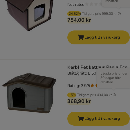
rabatten
Not rated
-24.52%
Tidigare pris
999,00 kr
754,00 kr
Lägg till i varukorg
Kerbl Pet katthus Paola Eco
Blått/grått: L 60 x B 51 x H 41 cm
Lägsta pris under
30 dagar före
rabatten
Rating: 3.9/5
(
7
)
-15%
Tidigare pris
434,00 kr
368,90 kr
Lägg till i varukorg