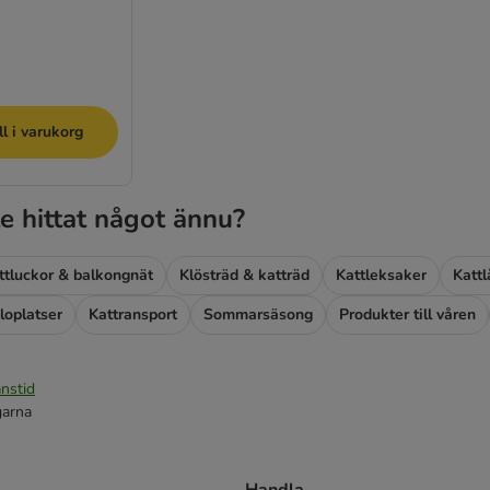
ll i varukorg
e hittat något ännu?
ttluckor & balkongnät
Klösträd & katträd
Kattleksaker
Kattl
loplatser
Kattransport
Sommarsäsong
Produkter till våren
nstid
garna