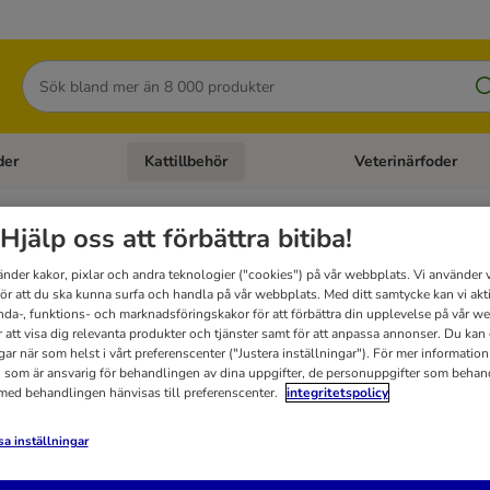
Sök
der
Kattillbehör
Veterinärfoder
egory menu: Hundtillbehör
Open category menu: Kattfoder
Open category menu: K
Hjälp oss att förbättra bitiba!
betonade tillbehör
änder kakor, pixlar och andra teknologier ("cookies") på vår webbplats. Vi använder v
för att du ska kunna surfa och handla på vår webbplats. Med ditt samtycke kan vi akt
nda-, funktions- och marknadsföringskakor för att förbättra din upplevelse på vår w
r att visa dig relevanta produkter och tjänster samt för att anpassa annonser. Du kan
t
gar när som helst i vårt preferenscenter ("Justera inställningar"). För mer informatio
 som är ansvarig för behandlingen av dina uppgifter, de personuppgifter som behan
 med behandlingen hänvisas till preferenscenter.
integritetspolicy
a inställningar