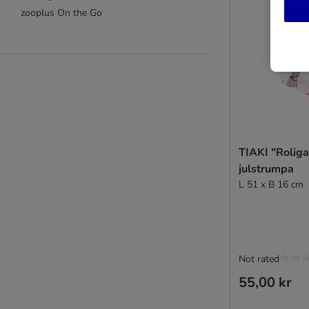
zooplus On the Go
TIAKI "Roliga
julstrumpa
L 51 x B 16 cm
Not rated
55,00 kr