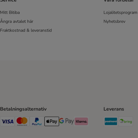
Service
Våra fördelar
Mitt Bitiba
Lojalitetsprogram
Ångra avtalet här
Nyhetsbrev
Fraktkostnad & leveranstid
Betalningsalternativ
Leverans
Postnord 
Br
VISA Payment Method
Mastercard Payment Method
Paypal Payment Method
Apple Pay Payment Method
Google Pay Payment Method
Klarna Payment Method