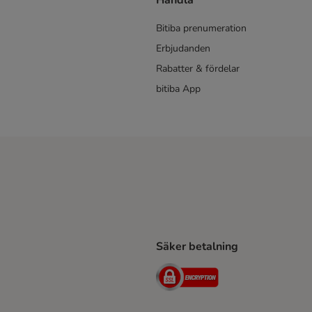
Handla
Bitiba prenumeration
Erbjudanden
Rabatter & fördelar
bitiba App
Säker betalning
Shipping Method
ing Shipping Method
Security