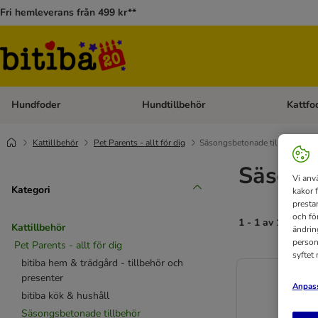
Fri hemleverans från 499 kr**
Hundfoder
Hundtillbehör
Kattfo
Open category menu: Hundfoder
Open cat
Kattillbehör
Pet Parents - allt för dig
Säsongsbetonade tillbehör
Säsongs
Vi anv
Kategori
kakor 
presta
och fö
1 - 1 av 1 resulta
Kattillbehör
ändrin
person
Pet Parents - allt för dig
syftet
bitiba hem & trädgård - tillbehör och
presenter
Anpass
bitiba kök & hushåll
Säsongsbetonade tillbehör