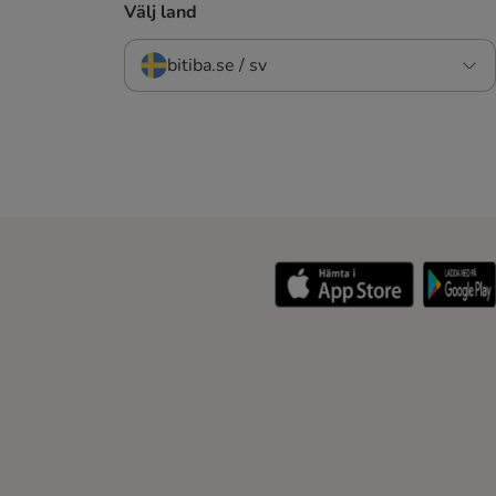
Välj land
bitiba.se / sv