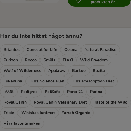
produkten är
tillgänglig
Har du inte hittat något ännu?
Briantos
Concept for Life
Cosma
Natural Paradise
Purizon
Rocco
Smilla
TIAKI
Wild Freedom
Wolf of Wilderness
Applaws
Barkoo
Bozita
Eukanuba
Hill's Science Plan
Hill's Prescription Diet
IAMS
Pedigree
PetSafe
Porta 21
Purina
Royal Canin
Royal Canin Veterinary Diet
Taste of the Wild
Trixie
Whiskas kattmat
Yarrah Organic
Våra favoritmärken