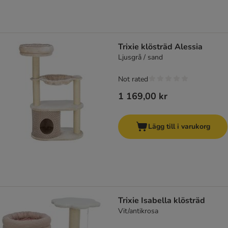
Trixie klösträd Alessia
Ljusgrå / sand
Not rated
1 169,00 kr
Lägg till i varukorg
Trixie Isabella klösträd
Vit/antikrosa