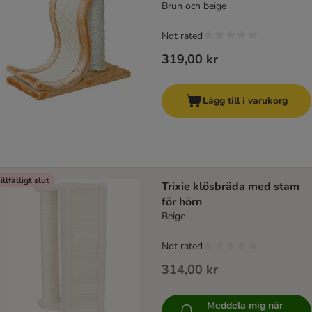
Brun och beige
Not rated
319,00 kr
Lägg till i varukorg
illfälligt slut
Trixie klösbräda med stam
för hörn
Beige
Not rated
314,00 kr
Meddela mig när