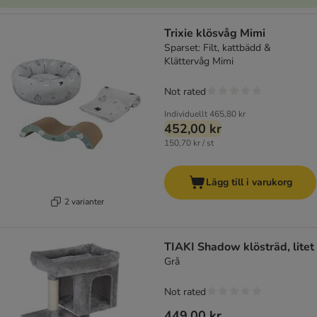
Trixie klösvåg Mimi
Sparset: Filt, kattbädd &
Klättervåg Mimi
Not rated
Individuellt
465,80 kr
452,00 kr
150,70 kr / st
Lägg till i varukorg
2 varianter
TIAKI Shadow klösträd, litet
Grå
Not rated
449,00 kr