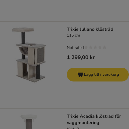
Trixie Juliano klösträd
115 cm
Not rated
1 299,00 kr
Lägg till i varukorg
Trixie Acadia klösträd för
väggmontering
Vit/grå