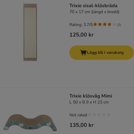
Trixie sisal-klösbräda
70 x 17 cm (längd x bredd)
Rating: 3.7/5
(
3
)
125,00 kr
Lägg till i varukorg
Trixie klösvåg Mimi
L 50 x B 9 x H 23 cm
Not rated
135,00 kr