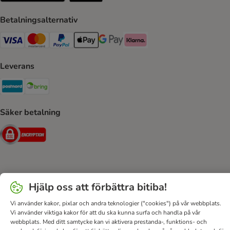
Betalningsalternativ
VISA Payment Method
Mastercard Payment Method
Paypal Payment Method
Apple Pay Payment Method
Google Pay Payment Method
Klarna Payment Method
Leverans
Postnord Shipping Method
Bring Shipping Method
Säker betalning
Security
Hjälp
Kontakt
Villkor
Om företaget
DSA
Hjälp oss att förbättra bitiba!
Sekretesspolicy & Dataskydd
Fraktkostnad & leveranstid
Vi använder kakor, pixlar och andra teknologier ("cookies") på vår webbplats.
Betalningssätt
Ångerblankett
Tillgänglighetspolicy
Vi använder viktiga kakor för att du ska kunna surfa och handla på vår
webbplats. Med ditt samtycke kan vi aktivera prestanda-, funktions- och
bitiba GmbH
2026