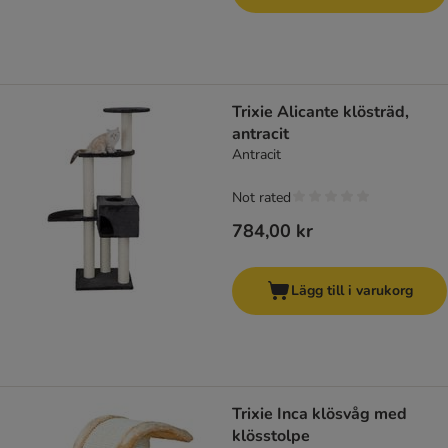
Trixie Alicante klösträd,
antracit
Antracit
Not rated
784,00 kr
Lägg till i varukorg
Trixie Inca klösvåg med
klösstolpe