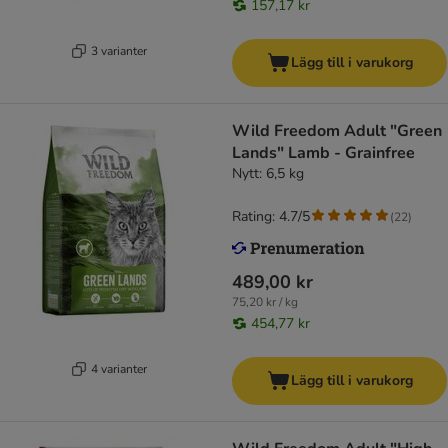
157,17 kr
3 varianter
Lägg till i varukorg
Wild Freedom Adult "Green
Lands" Lamb - Grainfree
Nytt: 6,5 kg
Rating: 4.7/5
(
22
)
489,00 kr
75,20 kr / kg
454,77 kr
4 varianter
Lägg till i varukorg