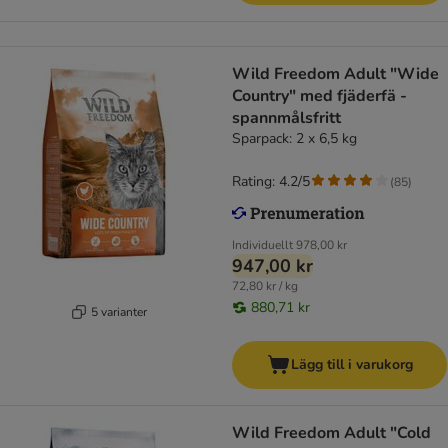
Wild Freedom Adult "Wide
Country" med fjäderfä -
spannmålsfritt
Sparpack: 2 x 6,5 kg
Rating: 4.2/5
(
85
)
Individuellt
978,00 kr
947,00 kr
72,80 kr / kg
880,71 kr
5 varianter
Lägg till i varukorg
Wild Freedom Adult "Cold