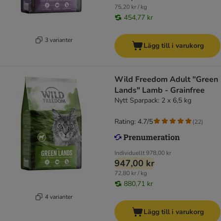
75,20 kr / kg
454,77 kr
3 varianter
Lägg till i varukorg
Wild Freedom Adult "Green
Lands" Lamb - Grainfree
Nytt Sparpack: 2 x 6,5 kg
Rating: 4.7/5
(
22
)
Individuellt
978,00 kr
947,00 kr
72,80 kr / kg
880,71 kr
4 varianter
Lägg till i varukorg