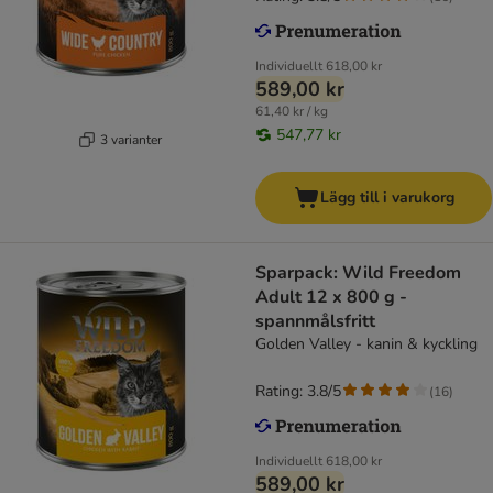
Individuellt
618,00 kr
589,00 kr
61,40 kr / kg
547,77 kr
3 varianter
Lägg till i varukorg
Sparpack: Wild Freedom
Adult 12 x 800 g -
spannmålsfritt
Golden Valley - kanin & kyckling
Rating: 3.8/5
(
16
)
Individuellt
618,00 kr
589,00 kr