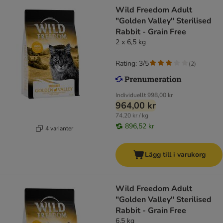
Wild Freedom Adult
"Golden Valley" Sterilised
Rabbit - Grain Free
2 x 6,5 kg
Rating: 3/5
(
2
)
Individuellt
998,00 kr
964,00 kr
74,20 kr / kg
896,52 kr
4 varianter
Lägg till i varukorg
Wild Freedom Adult
"Golden Valley" Sterilised
Rabbit - Grain Free
6,5 kg