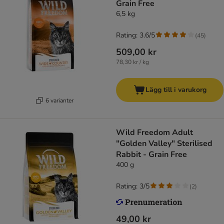
Grain Free
6,5 kg
Rating: 3.6/5
(
45
)
509,00 kr
78,30 kr / kg
Lägg till i varukorg
6 varianter
Wild Freedom Adult
"Golden Valley" Sterilised
Rabbit - Grain Free
400 g
Rating: 3/5
(
2
)
49,00 kr