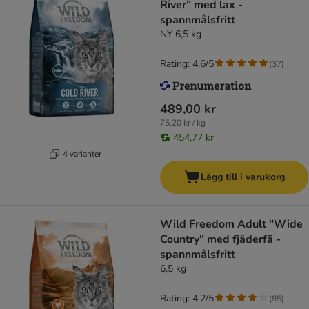
River" med lax -
spannmålsfritt
NY 6,5 kg
Rating: 4.6/5
(
37
)
489,00 kr
75,20 kr / kg
454,77 kr
4 varianter
Lägg till i varukorg
Wild Freedom Adult "Wide
Country" med fjäderfä -
spannmålsfritt
6,5 kg
Rating: 4.2/5
(
85
)