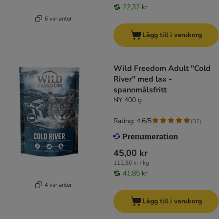
22,32 kr
6 varianter
Lägg till i varukorg
Wild Freedom Adult "Cold
River" med lax -
spannmålsfritt
NY 400 g
Rating: 4.6/5
(
37
)
45,00 kr
112,50 kr / kg
41,85 kr
4 varianter
Lägg till i varukorg