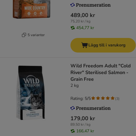
489,00 kr
75,20 kr / kg
454,77 kr
5 varianter
Lägg till i varukorg
Wild Freedom Adult "Cold
River" Sterilised Salmon -
Grain Free
2 kg
Rating: 5/5
(
3
)
179,00 kr
89,50 kr / kg
166,47 kr