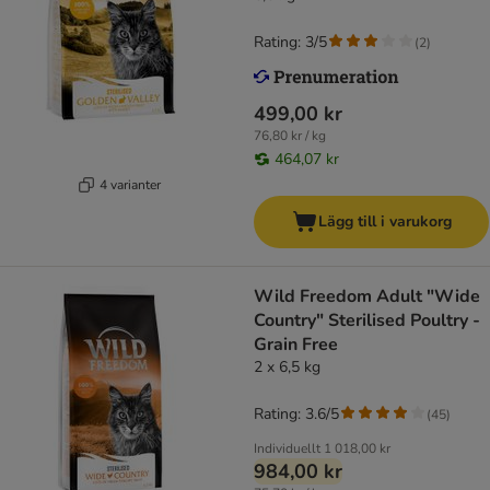
Rating: 3/5
(
2
)
499,00 kr
76,80 kr / kg
464,07 kr
4 varianter
Lägg till i varukorg
Wild Freedom Adult "Wide
Country" Sterilised Poultry -
Grain Free
2 x 6,5 kg
Rating: 3.6/5
(
45
)
Individuellt
1 018,00 kr
984,00 kr