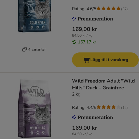
Rating: 4.6/5
(
37
)
169,00 kr
84,50 kr / kg
157,17 kr
4 varianter
Lägg till i varukorg
Wild Freedom Adult "Wild
Hills" Duck - Grainfree
2 kg
Rating: 4.4/5
(
14
)
169,00 kr
84,50 kr / kg