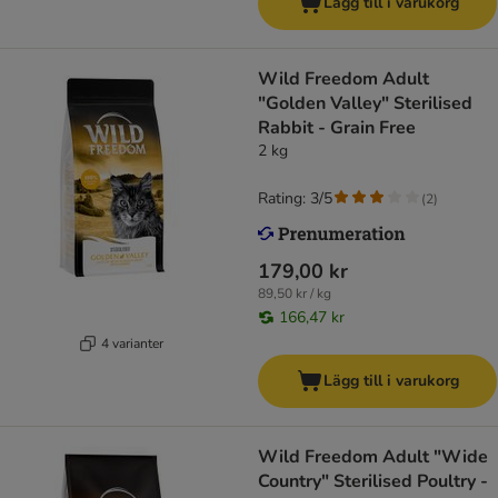
Lägg till i varukorg
Wild Freedom Adult
"Golden Valley" Sterilised
Rabbit - Grain Free
2 kg
Rating: 3/5
(
2
)
179,00 kr
89,50 kr / kg
166,47 kr
4 varianter
Lägg till i varukorg
Wild Freedom Adult "Wide
Country" Sterilised Poultry -