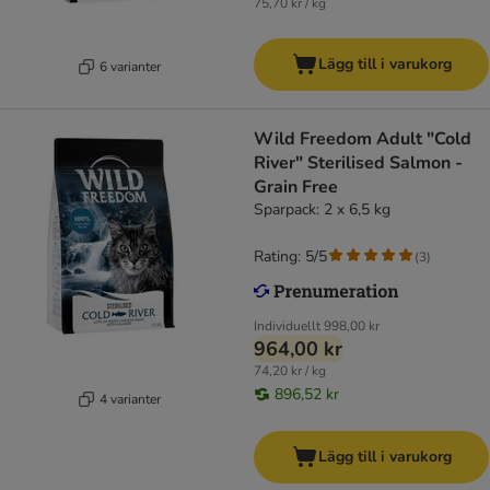
75,70 kr / kg
Lägg till i varukorg
6 varianter
Wild Freedom Adult "Cold
River" Sterilised Salmon -
Grain Free
Sparpack: 2 x 6,5 kg
Rating: 5/5
(
3
)
Individuellt
998,00 kr
964,00 kr
74,20 kr / kg
896,52 kr
4 varianter
Lägg till i varukorg