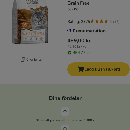
Grain Free
6,5 kg
Rating: 3.6/5
(
45
)
489,00 kr
75,20 kr / kg
454,77 kr
6 varianter
Lägg till i varukorg
Dina fördelar
5% rabatt på beställningar över 1000 kr