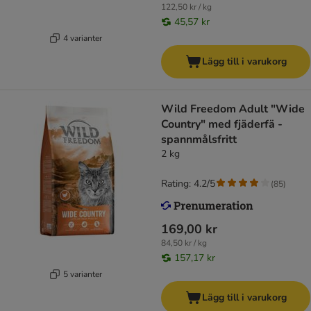
122,50 kr / kg
45,57 kr
4 varianter
Lägg till i varukorg
Wild Freedom Adult "Wide
Country" med fjäderfä -
spannmålsfritt
2 kg
Rating: 4.2/5
(
85
)
169,00 kr
84,50 kr / kg
157,17 kr
5 varianter
Lägg till i varukorg