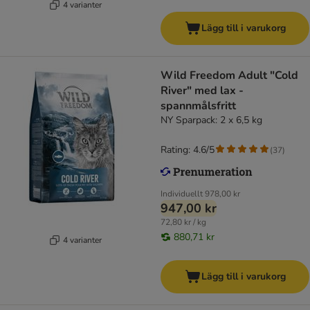
4 varianter
Lägg till i varukorg
Wild Freedom Adult "Cold
River" med lax -
spannmålsfritt
NY Sparpack: 2 x 6,5 kg
Rating: 4.6/5
(
37
)
Individuellt
978,00 kr
947,00 kr
72,80 kr / kg
880,71 kr
4 varianter
Lägg till i varukorg