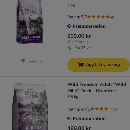
2 kg
Rating: 5/5
(
4
)
209,00 kr
104,50 kr / kg
194,37 kr
3 varianter
Lägg till i varukorg
Wild Freedom Adult "Wild
Hills" Duck - Grainfree
6,5 kg
Rating: 4.4/5
(
14
)
489,00 kr