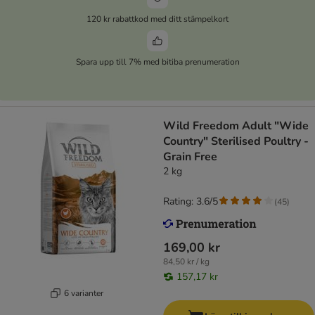
120 kr rabattkod med ditt stämpelkort
Spara upp till 7% med bitiba prenumeration
Wild Freedom Adult "Wide
Country" Sterilised Poultry -
Grain Free
2 kg
Rating: 3.6/5
(
45
)
169,00 kr
84,50 kr / kg
157,17 kr
6 varianter