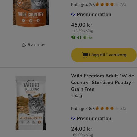
Rating: 4.2/5
(
85
)
45,00 kr
112,50 kr / kg
41,85 kr
5 varianter
Lägg till i varukorg
Wild Freedom Adult "Wide
Country" Sterilised Poultry -
Grain Free
150 g
Rating: 3.6/5
(
45
)
24,00 kr
160,00 kr / kg