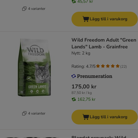
45,57 kr
4 varianter
Lägg till i varukorg
Wild Freedom Adult "Green
Lands" Lamb - Grainfree
Nytt: 2 kg
Rating: 4.7/5
(
22
)
175,00 kr
87,50 kr / kg
162,75 kr
4 varianter
Lägg till i varukorg