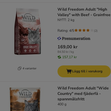
Wild Freedom Adult "High
Valley" with Beef - Grainfree
NYTT: 2 kg
Rating: 4/5
(
2
)
169,00 kr
84,50 kr / kg
157,17 kr
4 varianter
Lägg till i varukorg
Wild Freedom Adult "Wide
Country" med fjäderfä -
spannmålsfritt
400 g