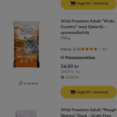
Lägg till i varukorg
Wild Freedom Adult "Wide
Country" med fjäderfä -
spannmålsfritt
150 g
Rating: 4.2/5
(
85
)
24,00 kr
160,00 kr / kg
22,32 kr
5 varianter
Lägg till i varukorg
Wild Freedom Adult "Rough
Storms" Duck - Grain Free