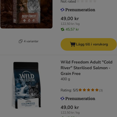
Not rated
49,00 kr
122,50 kr / kg
45,57 kr
4 varianter
Lägg till i varukorg
Wild Freedom Adult "Cold
River" Sterilised Salmon -
Grain Free
400 g
Rating: 5/5
(
3
)
49,00 kr
122,50 kr / kg