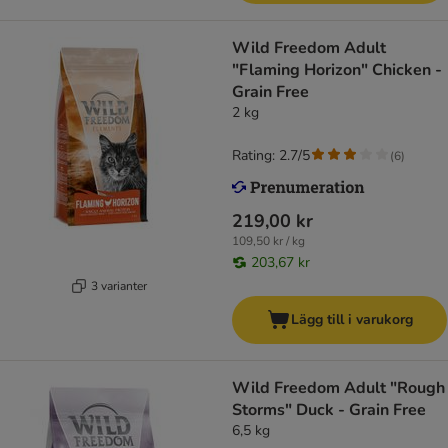
Wild Freedom Adult
"Flaming Horizon" Chicken -
Grain Free
2 kg
Rating: 2.7/5
(
6
)
219,00 kr
109,50 kr / kg
203,67 kr
3 varianter
Lägg till i varukorg
Wild Freedom Adult "Rough
Storms" Duck - Grain Free
6,5 kg