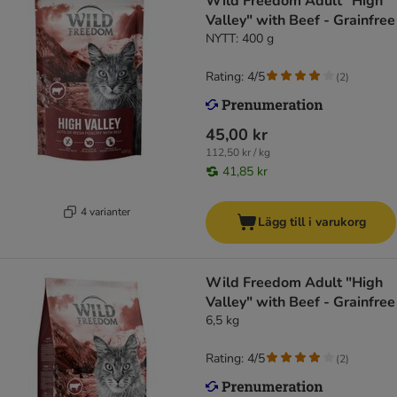
Wild Freedom Adult "High
Valley" with Beef - Grainfree
NYTT: 400 g
Rating: 4/5
(
2
)
45,00 kr
112,50 kr / kg
41,85 kr
4 varianter
Lägg till i varukorg
Wild Freedom Adult "High
Valley" with Beef - Grainfree
6,5 kg
Rating: 4/5
(
2
)