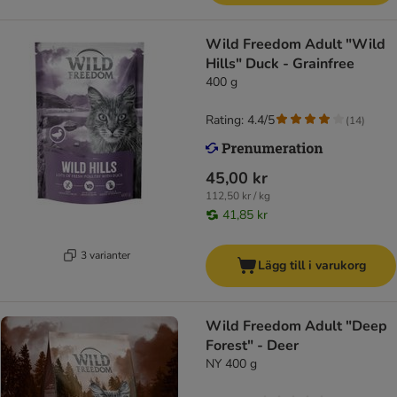
Wild Freedom Adult "Wild
Hills" Duck - Grainfree
400 g
Rating: 4.4/5
(
14
)
45,00 kr
112,50 kr / kg
41,85 kr
3 varianter
Lägg till i varukorg
Wild Freedom Adult "Deep
Forest" - Deer
NY 400 g