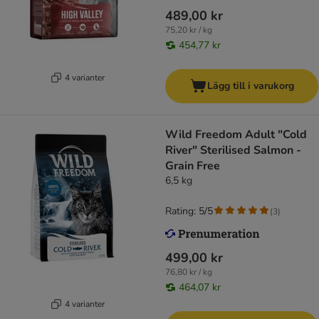
489,00 kr
75,20 kr / kg
454,77 kr
4 varianter
Lägg till i varukorg
Wild Freedom Adult "Cold
River" Sterilised Salmon -
Grain Free
6,5 kg
Rating: 5/5
(
3
)
499,00 kr
76,80 kr / kg
464,07 kr
4 varianter