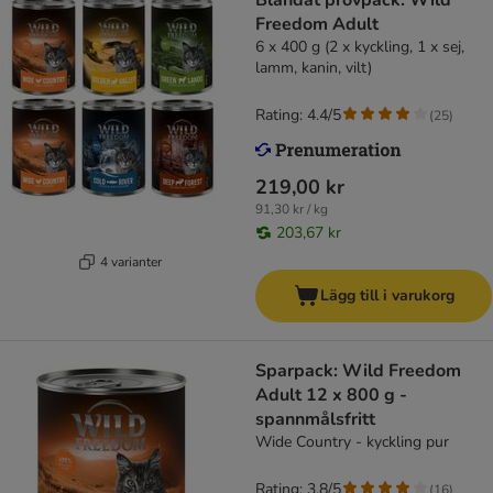
Blandat provpack: Wild
Freedom Adult
6 x 400 g (2 x kyckling, 1 x sej,
lamm, kanin, vilt)
Rating: 4.4/5
(
25
)
219,00 kr
91,30 kr / kg
203,67 kr
4 varianter
Lägg till i varukorg
Sparpack: Wild Freedom
Adult 12 x 800 g -
spannmålsfritt
Wide Country - kyckling pur
Rating: 3.8/5
(
16
)