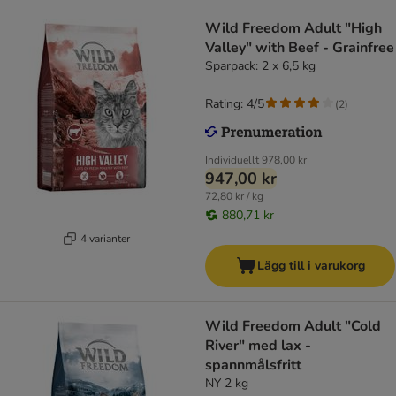
Wild Freedom Adult "High
Valley" with Beef - Grainfree
Sparpack: 2 x 6,5 kg
Rating: 4/5
(
2
)
Individuellt
978,00 kr
947,00 kr
72,80 kr / kg
880,71 kr
4 varianter
Lägg till i varukorg
Wild Freedom Adult "Cold
River" med lax -
spannmålsfritt
NY 2 kg