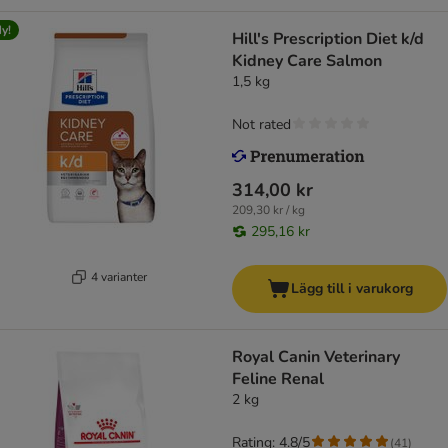
y!
Hill's Prescription Diet k/d
Kidney Care Salmon
1,5 kg
Not rated
314,00 kr
209,30 kr / kg
295,16 kr
4 varianter
Lägg till i varukorg
Royal Canin Veterinary
Feline Renal
2 kg
Rating: 4.8/5
(
41
)