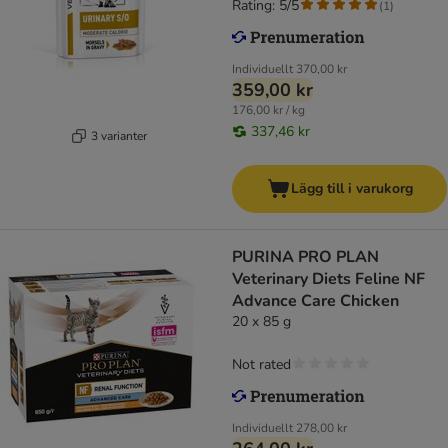
Rating: 5/5
(
1
)
Individuellt
370,00 kr
359,00 kr
176,00 kr / kg
337,46 kr
3 varianter
Lägg till i varukorg
PURINA PRO PLAN
Veterinary Diets Feline NF
Advance Care Chicken
20 x 85 g
Not rated
Individuellt
278,00 kr