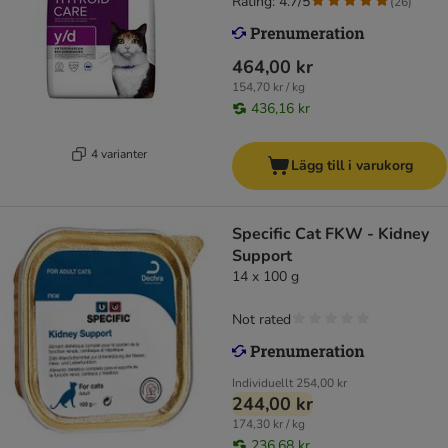
Rating: 4.7/5
(
26
)
464,00 kr
154,70 kr / kg
436,16 kr
4 varianter
Lägg till i varukorg
Specific Cat FKW - Kidney
Support
14 x 100 g
Not rated
Individuellt
254,00 kr
244,00 kr
174,30 kr / kg
236,68 kr