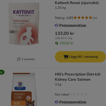
Kattovit Renal (njursvikt)
1,25 kg
Rating: 4.8/5
(
54
)
133,00 kr
106,40 kr / kg
125,02 kr
Lägg till i varukorg
3 varianter
y!
Hill's Prescription Diet k/d
Kidney Care Salmon
3 kg
Not rated