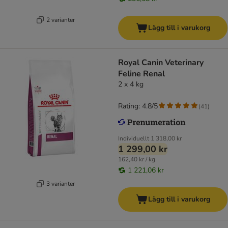
2 varianter
Lägg till i varukorg
Royal Canin Veterinary
Feline Renal
2 x 4 kg
Rating: 4.8/5
(
41
)
Individuellt
1 318,00 kr
1 299,00 kr
162,40 kr / kg
1 221,06 kr
3 varianter
Lägg till i varukorg