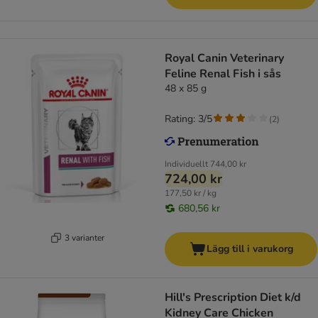
Royal Canin Veterinary
Feline Renal Fish i sås
48 x 85 g
Rating: 3/5
(
2
)
Individuellt
744,00 kr
724,00 kr
177,50 kr / kg
680,56 kr
3 varianter
Lägg till i varukorg
Hill's Prescription Diet k/d
Kidney Care Chicken