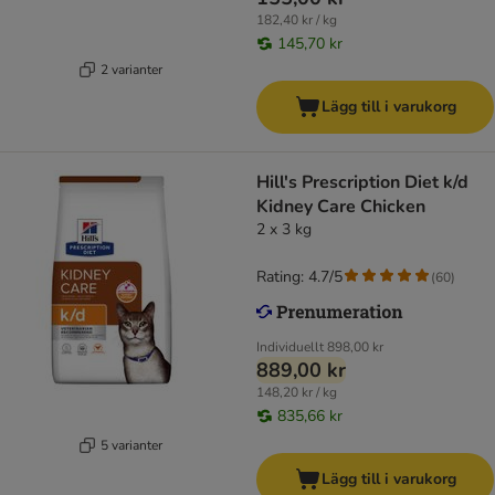
182,40 kr / kg
145,70 kr
2 varianter
Lägg till i varukorg
Hill's Prescription Diet k/d
Kidney Care Chicken
2 x 3 kg
Rating: 4.7/5
(
60
)
Individuellt
898,00 kr
889,00 kr
148,20 kr / kg
835,66 kr
5 varianter
Lägg till i varukorg