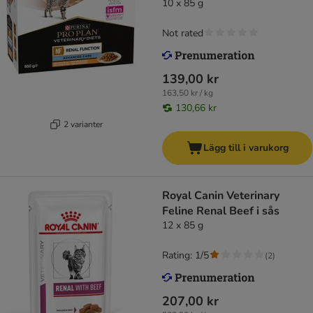
10 x 85 g
Not rated
139,00 kr
163,50 kr / kg
130,66 kr
2 varianter
Lägg till i varukorg
Royal Canin Veterinary
Feline Renal Beef i sås
12 x 85 g
Rating: 1/5
(
2
)
207,00 kr