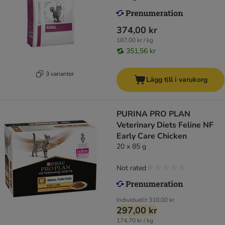
374,00 kr
187,00 kr / kg
351,56 kr
3 varianter
Lägg till i varukorg
PURINA PRO PLAN
Veterinary Diets Feline NF
Early Care Chicken
20 x 85 g
Not rated
Individuellt
310,00 kr
297,00 kr
174,70 kr / kg