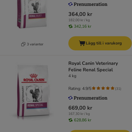
364,00 kr
182,00 kr / kg
342,16 kr
Lägg till i varukorg
3 varianter
Royal Canin Veterinary
Feline Renal Special
4 kg
Rating: 4.9/5
(
31
)
669,00 kr
167,30 kr / kg
628,86 kr