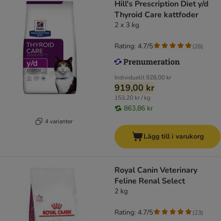
Hill's Prescription Diet y/d
Thyroid Care kattfoder
2 x 3 kg
Rating: 4.7/5
(
26
)
Individuellt
928,00 kr
919,00 kr
153,20 kr / kg
863,86 kr
4 varianter
Lägg till i varukorg
Royal Canin Veterinary
Feline Renal Select
2 kg
Rating: 4.7/5
(
23
)