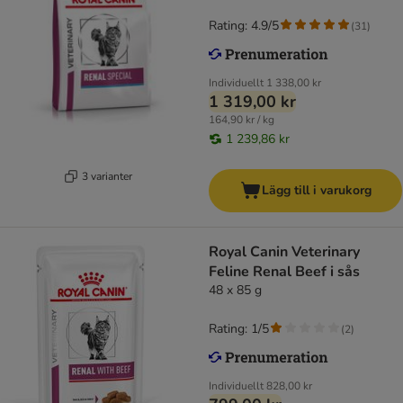
Rating: 4.9/5
(
31
)
Individuellt
1 338,00 kr
1 319,00 kr
164,90 kr / kg
1 239,86 kr
3 varianter
Lägg till i varukorg
Royal Canin Veterinary
Feline Renal Beef i sås
48 x 85 g
Rating: 1/5
(
2
)
Individuellt
828,00 kr