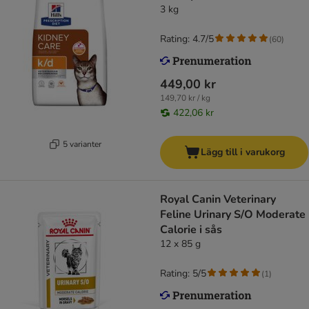
3 kg
Rating: 4.7/5
(
60
)
449,00 kr
149,70 kr / kg
422,06 kr
5 varianter
Lägg till i varukorg
Royal Canin Veterinary
Feline Urinary S/O Moderate
Calorie i sås
12 x 85 g
Rating: 5/5
(
1
)