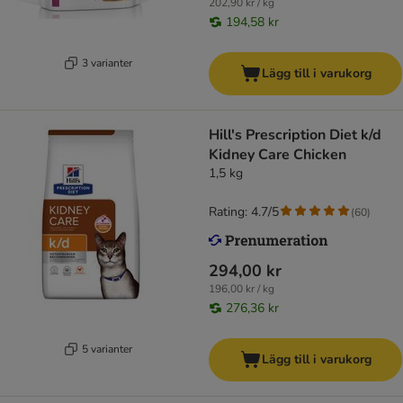
202,90 kr / kg
194,58 kr
3 varianter
Lägg till i varukorg
Hill's Prescription Diet k/d
Kidney Care Chicken
1,5 kg
Rating: 4.7/5
(
60
)
294,00 kr
196,00 kr / kg
276,36 kr
5 varianter
Lägg till i varukorg