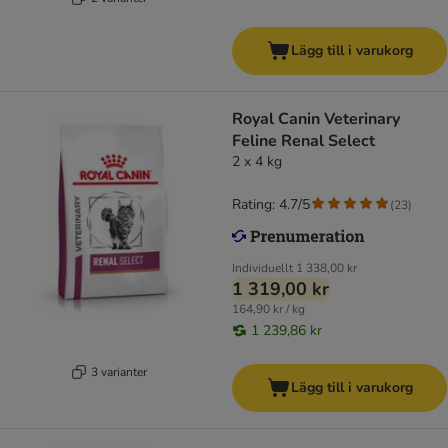
Lägg till i varukorg
Royal Canin Veterinary
Feline Renal Select
2 x 4 kg
Rating: 4.7/5
(
23
)
Individuellt
1 338,00 kr
1 319,00 kr
164,90 kr / kg
1 239,86 kr
3 varianter
Lägg till i varukorg