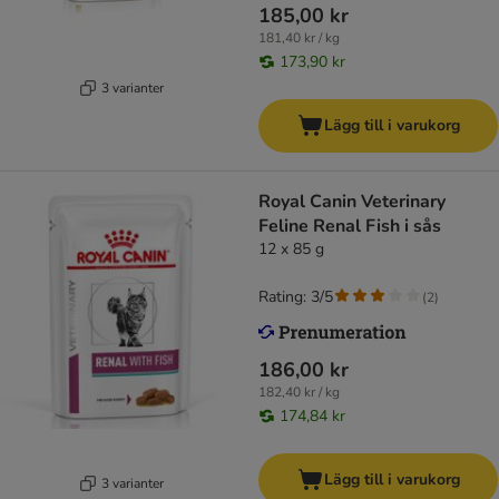
185,00 kr
181,40 kr / kg
173,90 kr
3 varianter
Lägg till i varukorg
Royal Canin Veterinary
Feline Renal Fish i sås
12 x 85 g
Rating: 3/5
(
2
)
186,00 kr
182,40 kr / kg
174,84 kr
Lägg till i varukorg
3 varianter