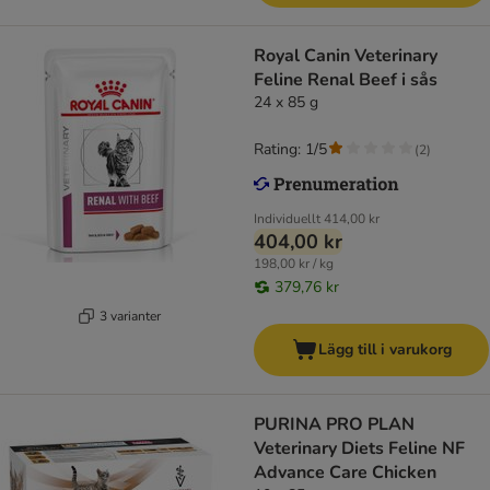
Royal Canin Veterinary
Feline Renal Beef i sås
24 x 85 g
Rating: 1/5
(
2
)
Individuellt
414,00 kr
404,00 kr
198,00 kr / kg
379,76 kr
3 varianter
Lägg till i varukorg
PURINA PRO PLAN
Veterinary Diets Feline NF
Advance Care Chicken