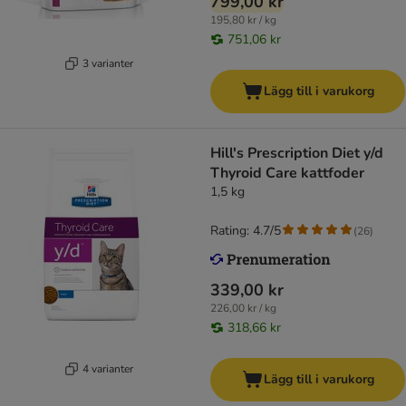
799,00 kr
195,80 kr / kg
751,06 kr
3 varianter
Lägg till i varukorg
Hill's Prescription Diet y/d
Thyroid Care kattfoder
1,5 kg
Rating: 4.7/5
(
26
)
339,00 kr
226,00 kr / kg
318,66 kr
4 varianter
Lägg till i varukorg