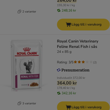
264,00 kr
155,30 kr / kg
248,16 kr
2 varianter
Lägg till i varukorg
Royal Canin Veterinary
Feline Renal Fish i sås
24 x 85 g
Rating: 3/5
(
2
)
Individuellt
372,00 kr
364,00 kr
178,40 kr / kg
342,16 kr
3 varianter
Lägg till i varukorg