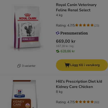
Royal Canin Veterinary
Feline Renal Select
4 kg
Rating: 4.7/5
(
23
)
669,00 kr
167,30 kr / kg
628,86 kr
Lägg till i varukorg
3 varianter
Hill's Prescription Diet k/d
Kidney Care Chicken
8 kg
Rating: 4.7/5
(
60
)