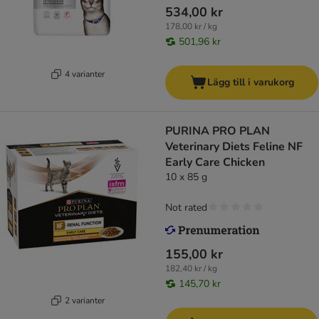
534,00 kr
178,00 kr / kg
501,96 kr
4 varianter
Lägg till i varukorg
PURINA PRO PLAN
Veterinary Diets Feline NF
Early Care Chicken
10 x 85 g
Not rated
155,00 kr
182,40 kr / kg
145,70 kr
2 varianter