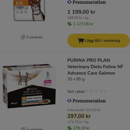
1 199,00 kr
149,90 kr / kg
1 127,06 kr
5 varianter
Lägg till i varukorg
PURINA PRO PLAN
Veterinary Diets Feline NF
Advance Care Salmon
20 x 85 g
Not rated
Individuellt
310,00 kr
297,00 kr
174,70 kr / kg
279,18 kr
2 varianter