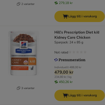
279,18 kr
2 varianter
Lägg till i varukorg
Hill’s Prescription Diet k/d
Kidney Care Chicken
Sparpack: 24 x 85 g
Not rated
Individuellt
488,00 kr
479,00 kr
234,80 kr / kg
450,26 kr
3 varianter
Lägg till i varukorg