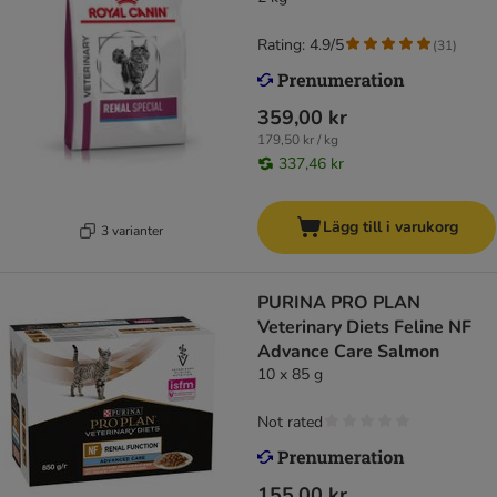
Rating: 4.9/5
(
31
)
359,00 kr
179,50 kr / kg
337,46 kr
Lägg till i varukorg
3 varianter
PURINA PRO PLAN
Veterinary Diets Feline NF
Advance Care Salmon
10 x 85 g
Not rated
155,00 kr