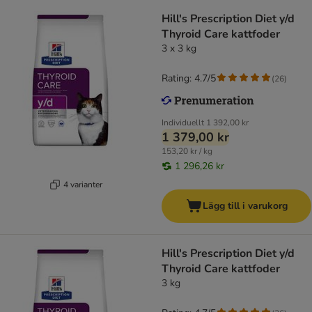
Hill's Prescription Diet y/d
Thyroid Care kattfoder
3 x 3 kg
Rating: 4.7/5
(
26
)
Individuellt
1 392,00 kr
1 379,00 kr
153,20 kr / kg
1 296,26 kr
4 varianter
Lägg till i varukorg
Hill's Prescription Diet y/d
Thyroid Care kattfoder
3 kg