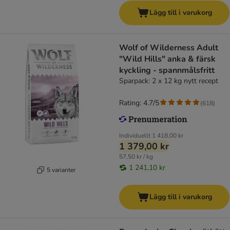
Lägg till i varukorg
Wolf of Wilderness Adult
"Wild Hills" anka & färsk
kyckling - spannmålsfritt
Sparpack: 2 x 12 kg nytt recept
Rating: 4.7/5
(
618
)
Individuellt
1 418,00 kr
1 379,00 kr
57,50 kr / kg
1 241,10 kr
5 varianter
Lägg till i varukorg