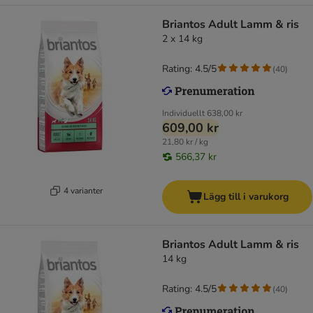
Briantos Adult Lamm & ris
2 x 14 kg
Rating: 4.5/5
(
40
)
Individuellt
638,00 kr
609,00 kr
21,80 kr / kg
566,37 kr
4 varianter
Lägg till i varukorg
Briantos Adult Lamm & ris
14 kg
Rating: 4.5/5
(
40
)