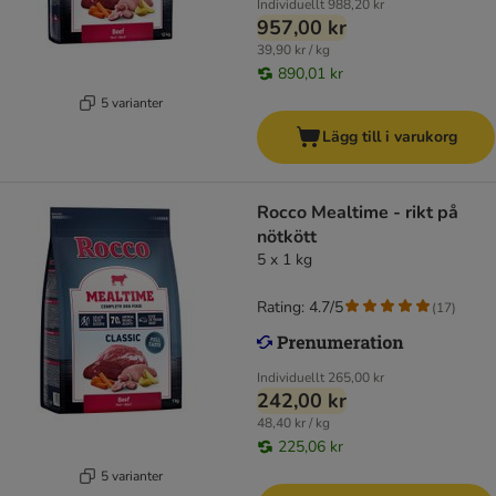
Individuellt
988,20 kr
957,00 kr
39,90 kr / kg
890,01 kr
5 varianter
Lägg till i varukorg
Rocco Mealtime - rikt på
nötkött
5 x 1 kg
Rating: 4.7/5
(
17
)
Individuellt
265,00 kr
242,00 kr
48,40 kr / kg
225,06 kr
5 varianter