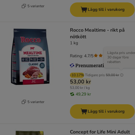
5 varianter
Lägg till i varukorg
Rocco Mealtime - rikt på
nötkött
1 kg
Lägsta pris unde
Rating: 4.7/5
(
17
)
30 dagar före
rabatten
-10.17%
Tidigare pris
59,00 kr
53,00 kr
53,00 kr / kg
49,29 kr
5 varianter
Lägg till i varukorg
Concept for Life Mini Adult