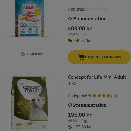
Not rated
409,00 kr
40,90 kr / kg
380,37 kr
4 varianter
Lägg till i varukorg
Concept for Life Mini Adult
4 kg
Rating: 5/5
(
10
)
195,00 kr
48,80 kr / kg
175,50 kr