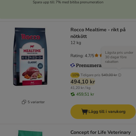
Spara upp till 7% med bitiba prenumeration
Rocco Mealtime - rikt på
nötkött
12 kg
Lägsta pris under
Rating: 4.7/5
(
17
)
30 dagar före
rabatten
-10%
Tidigare pris
549,00 kr
494,10 kr
41,20 kr / kg
459,51 kr
5 varianter
Lägg till i varukorg
Concept for Life Veterinary