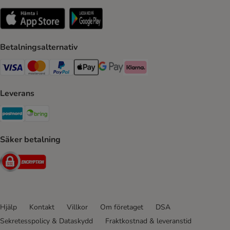
Betalningsalternativ
VISA Payment Method
Mastercard Payment Method
Paypal Payment Method
Apple Pay Payment Method
Google Pay Payment Method
Klarna Payment Method
Leverans
Postnord Shipping Method
Bring Shipping Method
Säker betalning
Security
Hjälp
Kontakt
Villkor
Om företaget
DSA
Sekretesspolicy & Dataskydd
Fraktkostnad & leveranstid