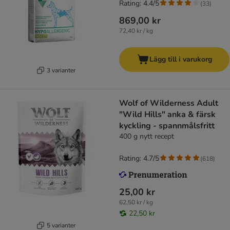
Rating: 4.4/5
(
33
)
869,00 kr
72,40 kr / kg
Lägg till i varukorg
3 varianter
Wolf of Wilderness Adult
"Wild Hills" anka & färsk
kyckling - spannmålsfritt
400 g nytt recept
Rating: 4.7/5
(
618
)
25,00 kr
62,50 kr / kg
22,50 kr
5 varianter