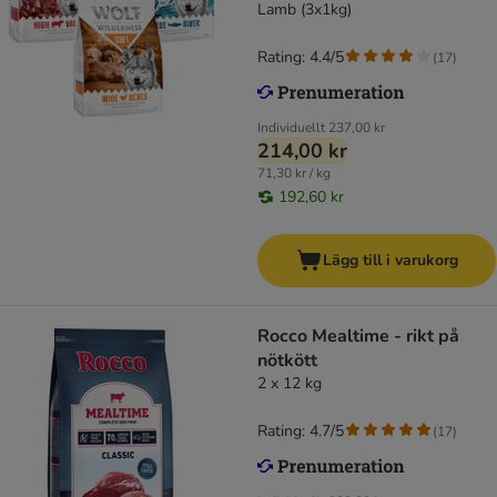
Lamb (3x1kg)
Rating: 4.4/5
(
17
)
Individuellt
237,00 kr
214,00 kr
71,30 kr / kg
192,60 kr
Lägg till i varukorg
Rocco Mealtime - rikt på
nötkött
2 x 12 kg
Rating: 4.7/5
(
17
)