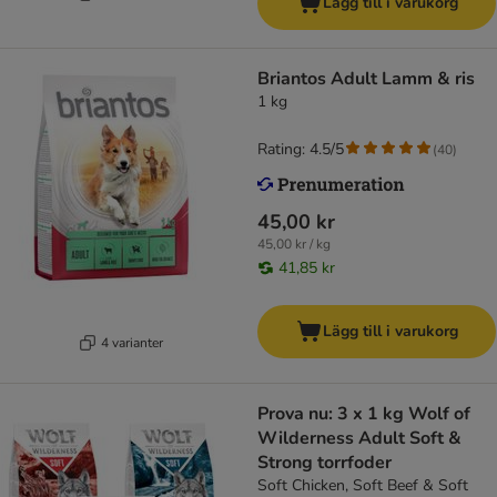
Lägg till i varukorg
Briantos Adult Lamm & ris
1 kg
Rating: 4.5/5
(
40
)
45,00 kr
45,00 kr / kg
41,85 kr
Lägg till i varukorg
4 varianter
Prova nu: 3 x 1 kg Wolf of
Wilderness Adult Soft &
Strong torrfoder
Soft Chicken, Soft Beef & Soft