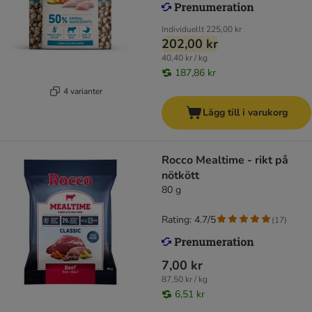
Individuellt
225,00 kr
202,00 kr
40,40 kr / kg
187,86 kr
4 varianter
Lägg till i varukorg
Rocco Mealtime - rikt på
nötkött
80 g
Rating: 4.7/5
(
17
)
7,00 kr
87,50 kr / kg
6,51 kr