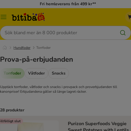
Fri hemleverans från 499 kr**
Meny
Sök
Hundfoder
Torrfoder
Prova-på-erbjudanden
Torrfoder
Våtfoder
Snacks
Upptäck torrfoder, våtfoder och snacks i provpack och proverbjudanden till
kanonpriser! Erbjudandena gäller så länge lagret räcker.
28 produkter
illfälligt slut
Purizon Superfoods Veggie
Sweet Potatoes with Lentils,