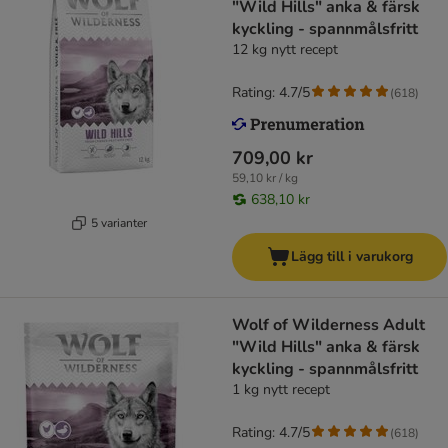
"Wild Hills" anka & färsk
kyckling - spannmålsfritt
12 kg nytt recept
Rating: 4.7/5
(
618
)
709,00 kr
59,10 kr / kg
638,10 kr
5 varianter
Lägg till i varukorg
Wolf of Wilderness Adult
"Wild Hills" anka & färsk
kyckling - spannmålsfritt
1 kg nytt recept
Rating: 4.7/5
(
618
)