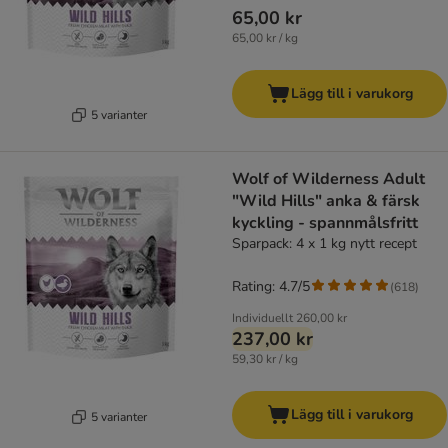
65,00 kr
65,00 kr / kg
Lägg till i varukorg
5 varianter
Wolf of Wilderness Adult
"Wild Hills" anka & färsk
kyckling - spannmålsfritt
Sparpack: 4 x 1 kg nytt recept
Rating: 4.7/5
(
618
)
Individuellt
260,00 kr
237,00 kr
59,30 kr / kg
Lägg till i varukorg
5 varianter