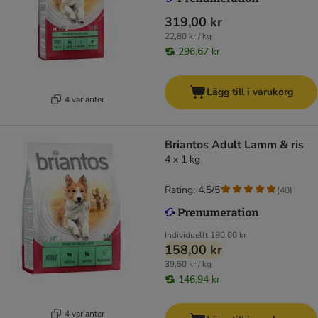
319,00 kr
22,80 kr / kg
296,67 kr
Lägg till i varukorg
4 varianter
Briantos Adult Lamm & ris
4 x 1 kg
Rating: 4.5/5
(
40
)
Individuellt
180,00 kr
158,00 kr
39,50 kr / kg
146,94 kr
4 varianter