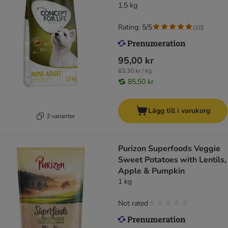
1,5 kg
Rating: 5/5
(
10
)
95,00 kr
63,30 kr / kg
85,50 kr
Lägg till i varukorg
3 varianter
Purizon Superfoods Veggie
Sweet Potatoes with Lentils,
Apple & Pumpkin
1 kg
Not rated