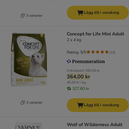
Lägg till i varukorg
3 varianter
Concept for Life Mini Adult
2 x 4 kg
Rating: 5/5
(
10
)
Individuellt
390,00 kr
364,00 kr
45,50 kr / kg
327,60 kr
3 varianter
Lägg till i varukorg
Wolf of Wilderness Adult