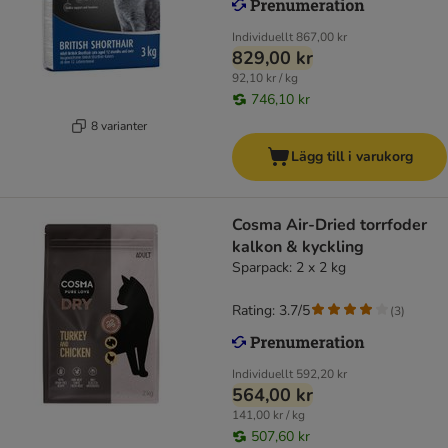
Individuellt
867,00 kr
829,00 kr
92,10 kr / kg
746,10 kr
8 varianter
Lägg till i varukorg
Cosma Air-Dried torrfoder
kalkon & kyckling
Sparpack: 2 x 2 kg
Rating: 3.7/5
(
3
)
Individuellt
592,20 kr
564,00 kr
141,00 kr / kg
507,60 kr