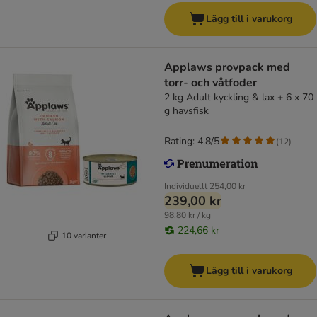
Lägg till i varukorg
Applaws provpack med
torr- och våtfoder
2 kg Adult kyckling & lax + 6 x 70
g havsfisk
Rating: 4.8/5
(
12
)
Individuellt
254,00 kr
239,00 kr
98,80 kr / kg
224,66 kr
10 varianter
Lägg till i varukorg