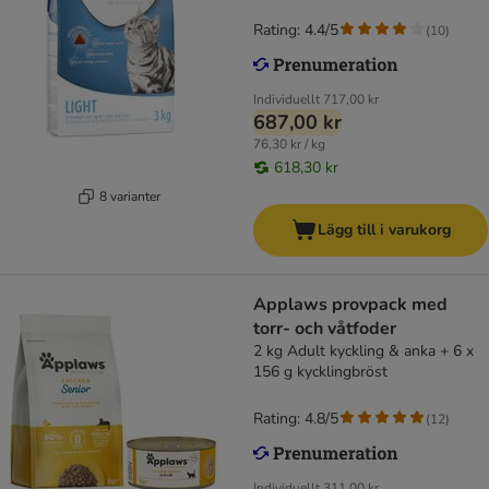
Rating: 4.4/5
(
10
)
Individuellt
717,00 kr
687,00 kr
76,30 kr / kg
618,30 kr
8 varianter
Lägg till i varukorg
Applaws provpack med
torr- och våtfoder
2 kg Adult kyckling & anka + 6 x
156 g kycklingbröst
Rating: 4.8/5
(
12
)
Individuellt
311,00 kr