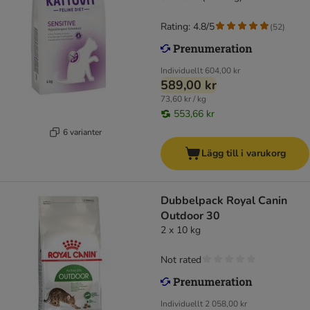
Rating: 4.8/5
(
52
)
Individuellt
604,00 kr
589,00 kr
73,60 kr / kg
553,66 kr
6 varianter
Lägg till i varukorg
Dubbelpack Royal Canin
Outdoor 30
2 x 10 kg
Not rated
Individuellt
2 058,00 kr