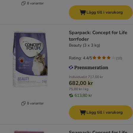
8 varianter
Lägg till i varukorg
Sparpack: Concept for Life
torrfoder
Beauty (3 x 3 kg)
Rating: 4.4/5
(
10
)
Individuellt
717,00 kr
682,00 kr
75,80 kr / kg
613,80 kr
8 varianter
Lägg till i varukorg
Sparpack: Concept for Life