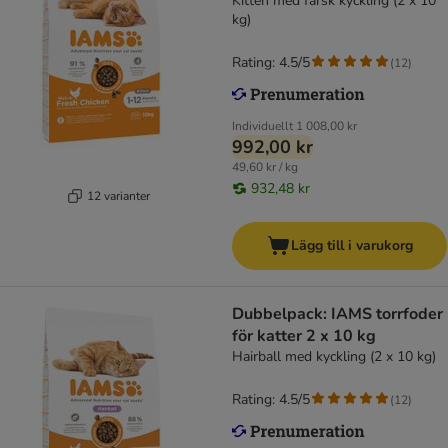
Kitten med färsk kyckling (2 x 10
kg)
Rating: 4.5/5
(
12
)
Individuellt
1 008,00 kr
992,00 kr
49,60 kr / kg
932,48 kr
12 varianter
Lägg till i varukorg
Dubbelpack: IAMS torrfoder
för katter 2 x 10 kg
Hairball med kyckling (2 x 10 kg)
Rating: 4.5/5
(
12
)