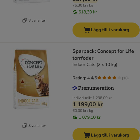
76,30 kr / kg
618,30 kr
8 varianter
Lägg till i varukorg
Sparpack: Concept for Life
torrfoder
Indoor Cats (2 x 10 kg)
Rating: 4.4/5
(
10
)
Individuellt
1 238,00 kr
1 199,00 kr
60,00 kr / kg
1 079,10 kr
8 varianter
Lägg till i varukorg