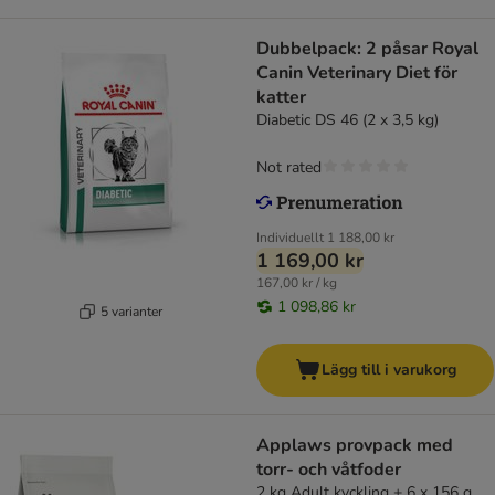
Dubbelpack: 2 påsar Royal
Canin Veterinary Diet för
katter
Diabetic DS 46 (2 x 3,5 kg)
Not rated
Individuellt
1 188,00 kr
1 169,00 kr
167,00 kr / kg
1 098,86 kr
5 varianter
Lägg till i varukorg
Applaws provpack med
torr- och våtfoder
2 kg Adult kyckling + 6 x 156 g