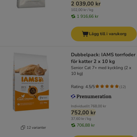
2 039,00 kr
102,00 kr / kg
1 916,66 kr
Lägg till i varukorg
Dubbelpack: IAMS torrfoder
för katter 2 x 10 kg
Senior Cat 7+ med kyckling (2 x
10 kg)
Rating: 4.5/5
(
12
)
Individuellt
768,00 kr
752,00 kr
37,60 kr / kg
706,88 kr
12 varianter