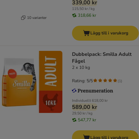
339,00 kr
115,50 kr / kg
318,66 kr
10 varianter
Lägg till i varukorg
Dubbelpack: Smilla Adult
Fågel
2 x 10 kg
Rating: 5/5
(
1
)
Individuellt
618,00 kr
589,00 kr
29,50 kr / kg
547,77 kr
Lägg till i varukorg