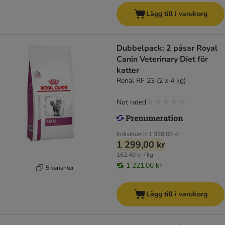
Lägg till i varukorg
Dubbelpack: 2 påsar Royal
Canin Veterinary Diet för
katter
Renal RF 23 (2 x 4 kg)
Not rated
Individuellt
1 318,00 kr
1 299,00 kr
162,40 kr / kg
1 221,06 kr
5 varianter
Lägg till i varukorg