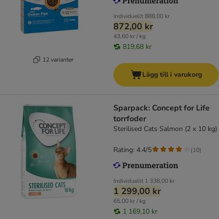
Individuellt
888,00 kr
872,00 kr
43,60 kr / kg
819,68 kr
12 varianter
Lägg till i varukorg
Sparpack: Concept for Life
torrfoder
Sterilised Cats Salmon (2 x 10 kg)
Rating: 4.4/5
(
10
)
Individuellt
1 338,00 kr
1 299,00 kr
65,00 kr / kg
1 169,10 kr