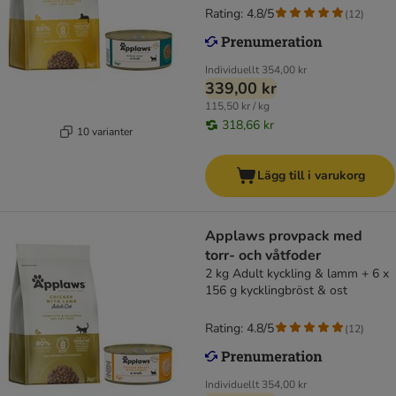
Rating: 4.8/5
(
12
)
Individuellt
354,00 kr
339,00 kr
115,50 kr / kg
318,66 kr
10 varianter
Lägg till i varukorg
Applaws provpack med
torr- och våtfoder
2 kg Adult kyckling & lamm + 6 x
156 g kycklingbröst & ost
Rating: 4.8/5
(
12
)
Individuellt
354,00 kr