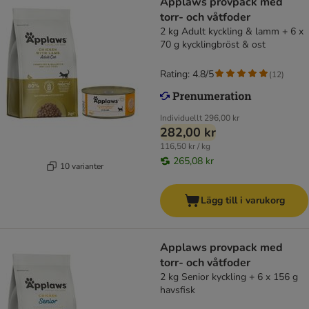
Applaws provpack med
torr- och våtfoder
2 kg Adult kyckling & lamm + 6 x
70 g kycklingbröst & ost
Rating: 4.8/5
(
12
)
Individuellt
296,00 kr
282,00 kr
116,50 kr / kg
265,08 kr
10 varianter
Lägg till i varukorg
Applaws provpack med
torr- och våtfoder
2 kg Senior kyckling + 6 x 156 g
havsfisk