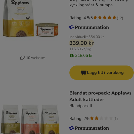
kycklingbröst & pumpa
Rating: 4.8/5
(
12
)
Individuellt
354,00 kr
339,00 kr
115,50 kr / kg
318,66 kr
10 varianter
Lägg till i varukorg
Blandat provpack: Applaws
Adult kattfoder
Blandpack II
Rating: 2/5
(
1
)