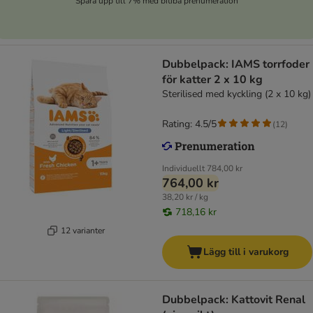
Spara upp till 7% med bitiba prenumeration
Dubbelpack: IAMS torrfoder
för katter 2 x 10 kg
Sterilised med kyckling (2 x 10 kg)
Rating: 4.5/5
(
12
)
Individuellt
784,00 kr
764,00 kr
38,20 kr / kg
718,16 kr
12 varianter
Lägg till i varukorg
Dubbelpack: Kattovit Renal