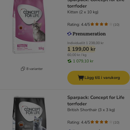
torrfoder
Kitten (2 x 10 kg)
Rating: 4.4/5
(
10
)
Individuellt
1 238,00 kr
1 199,00 kr
60,00 kr / kg
1 079,10 kr
8 varianter
Lägg till i varukorg
Sparpack: Concept for Life
torrfoder
British Shorthair (3 x 3 kg)
Rating: 4.4/5
(
10
)