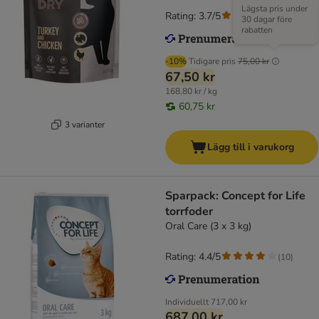
Lägsta pris under
Rating: 3.7/5
(
3
)
30 dagar före
rabatten
-10%
Tidigare pris
75,00 kr
67,50 kr
168,80 kr / kg
60,75 kr
3 varianter
Lägg till i varukorg
Sparpack: Concept for Life
torrfoder
Oral Care (3 x 3 kg)
Rating: 4.4/5
(
10
)
Individuellt
717,00 kr
687,00 kr