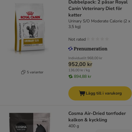
Dubbelpack: 2 påsar Royal
Canin Veterinary Diet för
katter
Urinary S/O Moderate Calorie (2 x
3,5 kg)
Not rated
Individuellt
968,00 kr
952,00 kr
136,00 kr / kg
5 varianter
894,88 kr
Lägg till i varukorg
Cosma Air-Dried torrfoder
kalkon & kyckling
400 g