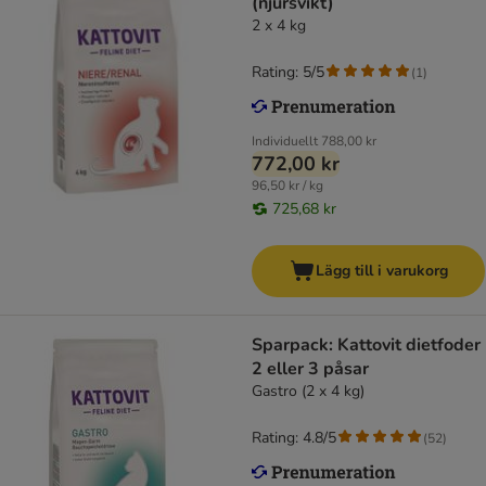
(njursvikt)
2 x 4 kg
Rating: 5/5
(
1
)
Individuellt
788,00 kr
772,00 kr
96,50 kr / kg
725,68 kr
Lägg till i varukorg
Sparpack: Kattovit dietfoder
2 eller 3 påsar
Gastro (2 x 4 kg)
Rating: 4.8/5
(
52
)