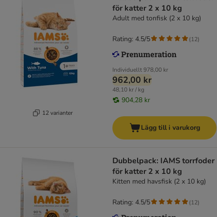
för katter 2 x 10 kg
Adult med tonfisk (2 x 10 kg)
Rating: 4.5/5
(
12
)
Individuellt
978,00 kr
962,00 kr
48,10 kr / kg
904,28 kr
12 varianter
Lägg till i varukorg
Dubbelpack: IAMS torrfoder
för katter 2 x 10 kg
Kitten med havsfisk (2 x 10 kg)
Rating: 4.5/5
(
12
)