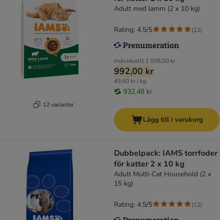
Adult med lamm (2 x 10 kg)
Rating: 4.5/5
(
12
)
Individuellt
1 008,00 kr
992,00 kr
49,60 kr / kg
932,48 kr
12 varianter
Lägg till i varukorg
Dubbelpack: IAMS torrfoder
för katter 2 x 10 kg
Adult Multi-Cat Household (2 x
15 kg)
Rating: 4.5/5
(
12
)