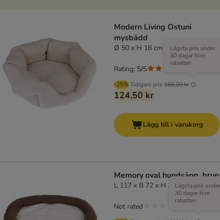
Modern Living Ostuni
mysbädd
Ø 50 x H 18 cm
Lägsta pris under
30 dagar före
rabatten
Rating: 5/5
(
1
)
-25%
Tidigare pris
166,00 kr
124,50 kr
Lägg till i varukorg
Memory oval hundsäng, brun
L 117 x B 72 x H 24 cm
Lägsta pris unde
30 dagar före
rabatten
Not rated