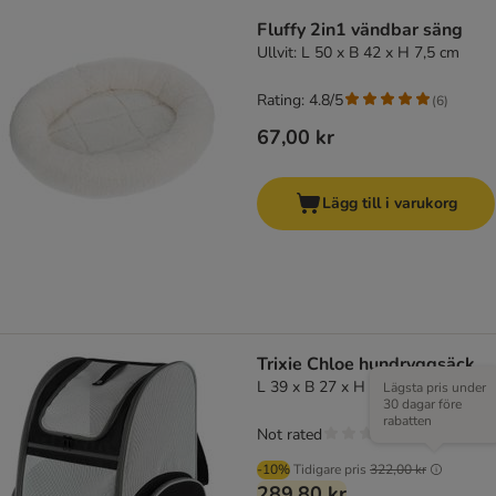
Fluffy 2in1 vändbar säng
Ullvit: L 50 x B 42 x H 7,5 cm
Rating: 4.8/5
(
6
)
67,00 kr
Lägg till i varukorg
Trixie Chloe hundryggsäck
L 39 x B 27 x H 43 cm
Lägsta pris under
30 dagar före
rabatten
Not rated
-10%
Tidigare pris
322,00 kr
289,80 kr