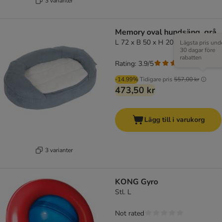
3 varianter
Memory oval hundsäng, grå
L 72 x B 50 x H 20 cm
Lägsta pris und
30 dagar före
rabatten
Rating: 3.9/5
(
47
)
-14.99%
Tidigare pris
557,00 kr
473,50 kr
Lägg till i varukorg
3 varianter
KONG Gyro
Stl. L
Not rated