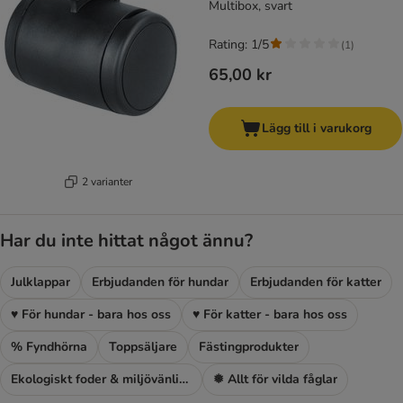
Multibox, svart
Rating: 1/5
(
1
)
65,00 kr
Lägg till i varukorg
2 varianter
Har du inte hittat något ännu?
Julklappar
Erbjudanden för hundar
Erbjudanden för katter
♥ För hundar - bara hos oss
♥ För katter - bara hos oss
% Fyndhörna
Toppsäljare
Fästingprodukter
Ekologiskt foder & miljövänlig kattsand
❅ Allt för vilda fåglar