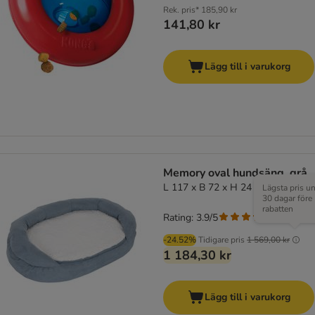
Rek. pris*
185,90 kr
141,80 kr
Lägg till i varukorg
Memory oval hundsäng, grå
L 117 x B 72 x H 24 cm
Lägsta pris u
30 dagar före
rabatten
Rating: 3.9/5
(
47
)
-24.52%
Tidigare pris
1 569,00 kr
1 184,30 kr
Lägg till i varukorg