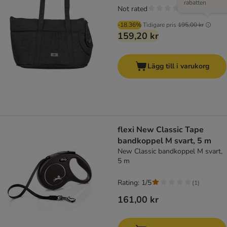
rabatten
Not rated
-18.36%
Tidigare pris
195,00 kr
159,20 kr
Lägg till i varukorg
flexi New Classic Tape
bandkoppel M svart, 5 m
New Classic bandkoppel M svart,
5 m
Rating: 1/5
(
1
)
161,00 kr