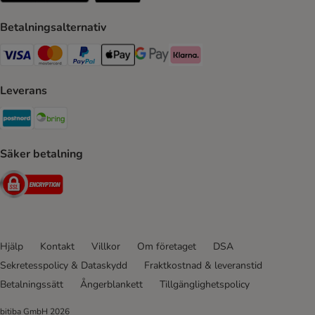
Betalningsalternativ
VISA Payment Method
Mastercard Payment Method
Paypal Payment Method
Apple Pay Payment Method
Google Pay Payment Method
Klarna Payment Method
Leverans
Postnord Shipping Method
Bring Shipping Method
Säker betalning
Security
Hjälp
Kontakt
Villkor
Om företaget
DSA
Sekretesspolicy & Dataskydd
Fraktkostnad & leveranstid
Betalningssätt
Ångerblankett
Tillgänglighetspolicy
bitiba GmbH
2026