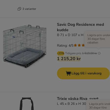
3 varianter
Savic Dog Residence med
kudde
B 71 x D 107 x H 81 cm
Lägsta pris unde
30 dagar före
rabatten
Rating: 4/5
(
1
)
-20%
Tidigare pris
1 519,00 kr
1 215,20 kr
Lägg till i varukorg
Trixie väska Riva, svart
L 45 x B 26 x H 30 cm
Lägsta pris und
30 dagar före