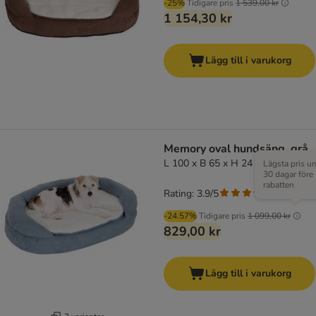
-25%
Tidigare pris
1 539,00 kr
1 154,30 kr
Lägg till i varukorg
Memory oval hundsäng, grå
L 100 x B 65 x H 24 cm
Lägsta pris u
30 dagar före
rabatten
Rating: 3.9/5
(
47
)
-24.57%
Tidigare pris
1 099,00 kr
829,00 kr
Lägg till i varukorg