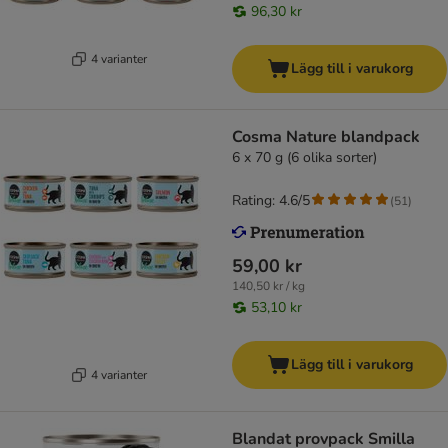
96,30 kr
4 varianter
Lägg till i varukorg
Cosma Nature blandpack
6 x 70 g (6 olika sorter)
Rating: 4.6/5
(
51
)
59,00 kr
140,50 kr / kg
53,10 kr
Lägg till i varukorg
4 varianter
Blandat provpack Smilla