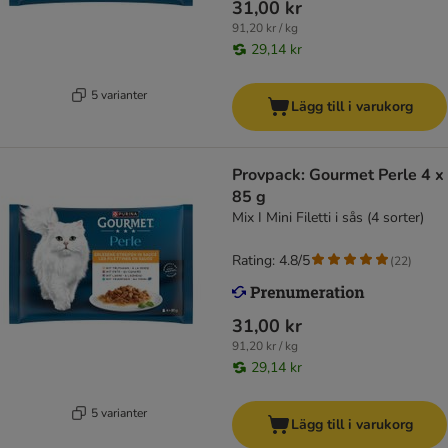
31,00 kr
91,20 kr / kg
29,14 kr
5 varianter
Lägg till i varukorg
Provpack: Gourmet Perle 4 x
85 g
Mix I Mini Filetti i sås (4 sorter)
Rating: 4.8/5
(
22
)
31,00 kr
91,20 kr / kg
29,14 kr
5 varianter
Lägg till i varukorg