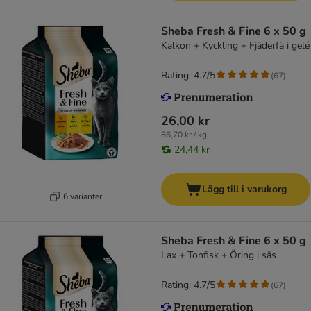
Sheba Fresh & Fine 6 x 50 g
Kalkon + Kyckling + Fjäderfä i gelé
Rating: 4.7/5
(
67
)
26,00 kr
86,70 kr / kg
24,44 kr
Lägg till i varukorg
6 varianter
Sheba Fresh & Fine 6 x 50 g
Lax + Tonfisk + Öring i sås
Rating: 4.7/5
(
67
)