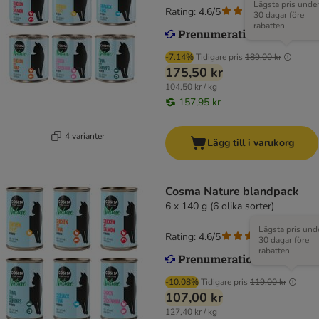
Lägsta pris unde
Rating: 4.6/5
(
51
)
30 dagar före
rabatten
-7.14%
Tidigare pris
189,00 kr
175,50 kr
104,50 kr / kg
157,95 kr
4 varianter
Lägg till i varukorg
Cosma Nature blandpack
6 x 140 g (6 olika sorter)
Lägsta pris und
Rating: 4.6/5
(
51
)
30 dagar före
rabatten
-10.08%
Tidigare pris
119,00 kr
107,00 kr
127,40 kr / kg