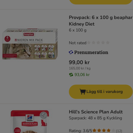
Provpack: 6 x 100 g beaphar
Kidney Diet
6 x 100 g
Not rated
99,00 kr
165,00 kr / kg
93,06 kr
Lägg till i varukorg
Hill's Science Plan Adult
Sparpack: 48 x 85 g Kyckling
Rating: 3.6/5
(
12
)