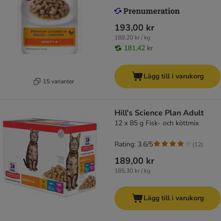
193,00 kr
189,20 kr / kg
181,42 kr
Lägg till i varukorg
15 varianter
Hill's Science Plan Adult
12 x 85 g Fisk- och köttmix
Rating: 3.6/5
(
12
)
189,00 kr
185,30 kr / kg
Lägg till i varukorg