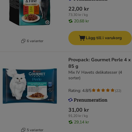
22,00 kr
73,30 kr / kg
20,68 kr
Lägg till i varukorg
6 varianter
Provpack: Gourmet Perle 4 x
85 g
Mix IV Havets delikatesser (4
sorter)
Rating: 4.8/5
(
22
)
31,00 kr
91,20 kr / kg
29,14 kr
5 varianter