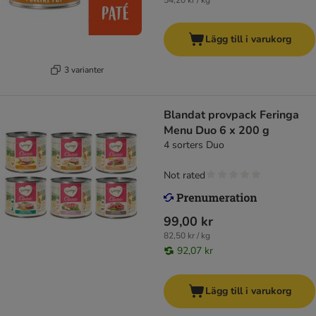
54,20 kr / kg
Lägg till i varukorg
3 varianter
Blandat provpack Feringa
Menu Duo 6 x 200 g
4 sorters Duo
Not rated
99,00 kr
82,50 kr / kg
92,07 kr
Lägg till i varukorg