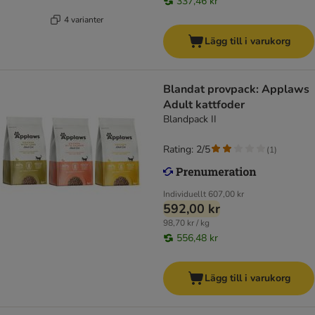
337,46 kr
4 varianter
Lägg till i varukorg
Blandat provpack: Applaws
Adult kattfoder
Blandpack II
Rating: 2/5
(
1
)
Individuellt
607,00 kr
592,00 kr
98,70 kr / kg
556,48 kr
Lägg till i varukorg