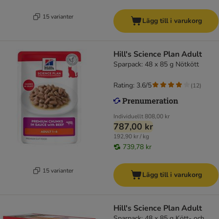
15 varianter
Lägg till i varukorg
Hill's Science Plan Adult
Sparpack: 48 x 85 g Nötkött
Rating: 3.6/5
(
12
)
Individuellt
808,00 kr
787,00 kr
192,90 kr / kg
739,78 kr
15 varianter
Lägg till i varukorg
Hill's Science Plan Adult
Sparpack: 48 x 85 g Kött- och