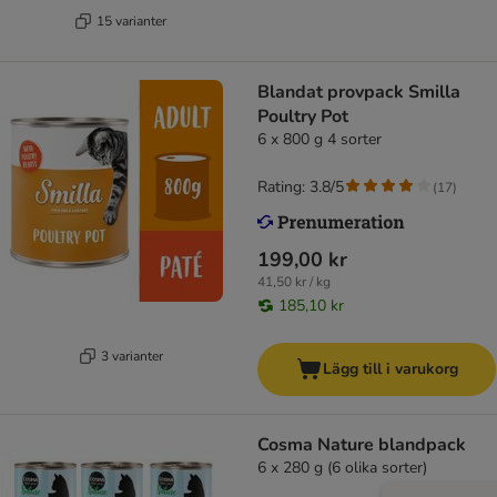
15 varianter
Blandat provpack Smilla
Poultry Pot
6 x 800 g 4 sorter
Rating: 3.8/5
(
17
)
199,00 kr
41,50 kr / kg
185,10 kr
3 varianter
Lägg till i varukorg
Cosma Nature blandpack
6 x 280 g (6 olika sorter)