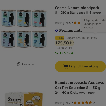
Cosma Nature blandpack
6 x 280 g Blandpack II: 6 sorter
Lägsta pris unde
Rating: 4.6/5
(
51
)
30 dagar före
rabatten
-7.14%
Tidigare pris
189,00 kr
175,50 kr
104,50 kr / kg
157,95 kr
4 varianter
Lägg till i varukorg
Blandat provpack: Applaws
Cat Pot Selection 8 x 60 g
24 x 60 g Kycklingvarianter
Rating: 4.7/5
(
21
)