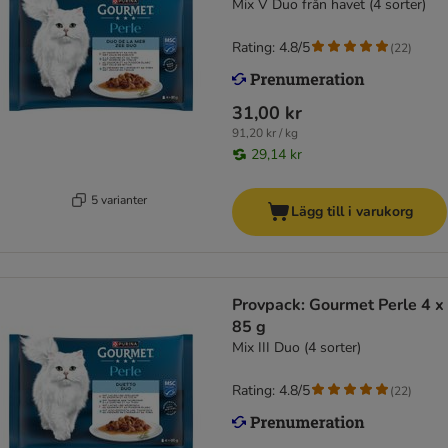
Mix V Duo från havet (4 sorter)
Rating: 4.8/5
(
22
)
31,00 kr
91,20 kr / kg
29,14 kr
5 varianter
Lägg till i varukorg
Provpack: Gourmet Perle 4 x
85 g
Mix III Duo (4 sorter)
Rating: 4.8/5
(
22
)