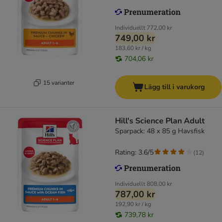
Individuellt
772,00 kr
749,00 kr
183,60 kr / kg
704,06 kr
15 varianter
Lägg till i varukorg
Hill's Science Plan Adult
Sparpack: 48 x 85 g Havsfisk
Rating: 3.6/5
(
12
)
Individuellt
808,00 kr
787,00 kr
192,90 kr / kg
739,78 kr