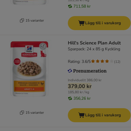
185,50 kr / kg
711,58 kr
15 varianter
Lägg till i varukorg
Hill's Science Plan Adult
Sparpack: 24 x 85 g Kyckling
Rating: 3.6/5
(
12
)
Individuellt
386,00 kr
379,00 kr
185,80 kr / kg
356,26 kr
15 varianter
Lägg till i varukorg