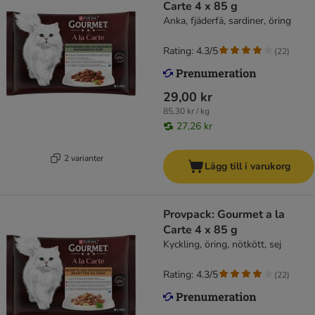
Carte 4 x 85 g
Anka, fjäderfä, sardiner, öring
Rating: 4.3/5
(
22
)
29,00 kr
85,30 kr / kg
27,26 kr
2 varianter
Lägg till i varukorg
Provpack: Gourmet a la
Carte 4 x 85 g
Kyckling, öring, nötkött, sej
Rating: 4.3/5
(
22
)