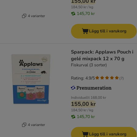
155,00 kr
184,50 kr / kg
145,70 kr
4 varianter
Lägg till i varukorg
Sparpack: Applaws Pouch i
gelé mixpack 12 x 70 g
Fiskurval (3 sorter)
Rating: 4.9/5
(
7
)
Individuellt
168,00 kr
155,00 kr
184,50 kr / kg
145,70 kr
4 varianter
Lägg till i varukorg