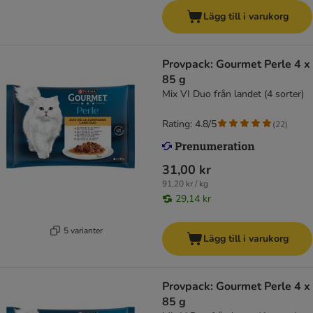
Lägg till i varukorg
Provpack: Gourmet Perle 4 x
85 g
Mix VI Duo från landet (4 sorter)
Rating: 4.8/5
(
22
)
31,00 kr
91,20 kr / kg
29,14 kr
5 varianter
Lägg till i varukorg
Provpack: Gourmet Perle 4 x
85 g