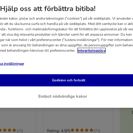
Hjälp oss att förbättra bitiba!
änder kakor, pixlar och andra teknologier ("cookies") på vår webbplats. Vi använder v
för att du ska kunna surfa och handla på vår webbplats. Med ditt samtycke kan vi akt
nda-, funktions- och marknadsföringskakor för att förbättra din upplevelse på vår w
r att visa dig relevanta produkter och tjänster samt för att anpassa annonser. Du kan
gar när som helst i vårt preferenscenter ("Justera inställningar"). För mer informatio
 som är ansvarig för behandlingen av dina uppgifter, de personuppgifter som behan
 med behandlingen hänvisas till preferenscenter.
integritetspolicy
a inställningar
4 varianter
5
Godkänn och fortsätt
pulver
HOKAMIX30 pulver
2,5 kg
Endast nödvändiga kakor
Rating: 4.9/5
(
71
)
(
71
)