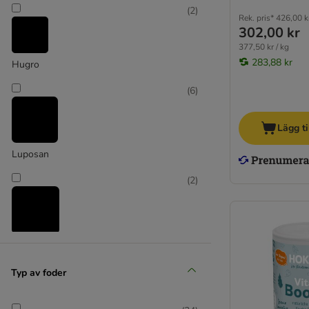
(
2
)
Paws & Patch
Rek. pris*
426,00 k
302,00 kr
ProDen PlaqueOff
377,50 kr / kg
PRO PLAN Dog fodertillskott
283,88 kr
Hugro
Wolfsbacher Natur
(
6
)
Lägg ti
Luposan
(
2
)
NaturVet
(
1
)
Typ av foder