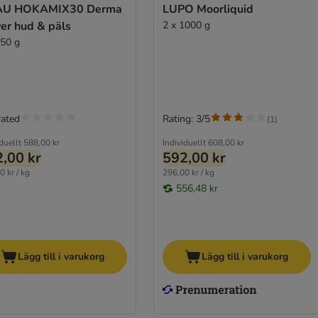
U HOKAMIX30 Derma
LUPO Moorliquid
er hud & päls
2 x 1000 g
350 g
rated
Rating: 3/5
(
1
)
duellt
588,00 kr
Individuellt
608,00 kr
,00 kr
592,00 kr
0 kr / kg
296,00 kr / kg
556,48 kr
Lägg till i varukorg
Lägg till i varukorg