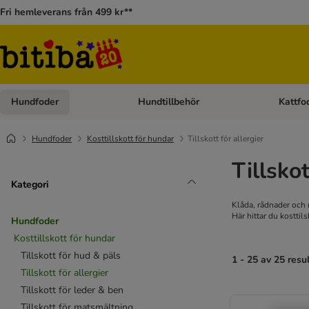
Fri hemleverans från 499 kr**
Hundfoder
Hundtillbehör
Kattfo
Open category menu: Hundfoder
Open cat
Hundfoder
Kosttillskott för hundar
Tillskott för allergier
Tillskot
Kategori
Klåda, rådnader och 
Här hittar du kosttil
Hundfoder
Kosttillskott för hundar
Tillskott för hud & päls
1 - 25 av 25 resu
Tillskott för allergier
Tillskott för leder & ben
Tillskott för matsmältning