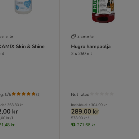
varianter
2 varianter
AMIX Skin & Shine
Hugro hampaolja
ml
2 x 250 ml
g: 5/5
Not rated
(
1
)
ris*
368,80 kr
Individuellt
304,00 kr
,00 kr
289,00 kr
00 kr / l
578,00 kr / l
21,48 kr
271,66 kr