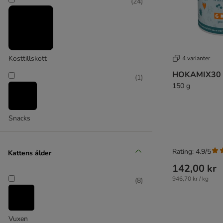
(
24
)
Kosttillskott
4 varianter
HOKAMIX30 
Royal Canin Veterinary Diet
(
1
)
150 g
Snacks
Rating: 4.9/5
Kattens ålder
142,00 kr
946,70 kr / kg
(
8
)
Vuxen