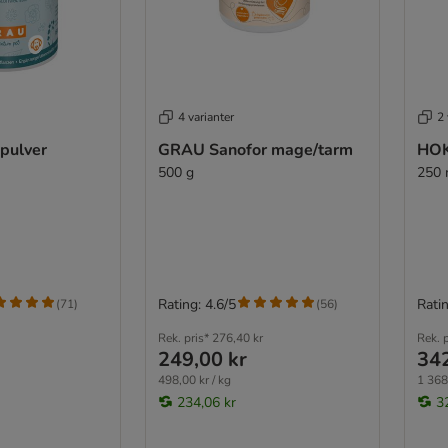
4 varianter
2 
pulver
GRAU Sanofor mage/tarm
HOK
500 g
250 
Rating: 4.6/5
Ratin
(
71
)
(
56
)
Rek. pris*
276,40 kr
Rek. p
249,00 kr
342
498,00 kr / kg
1 368,
234,06 kr
3