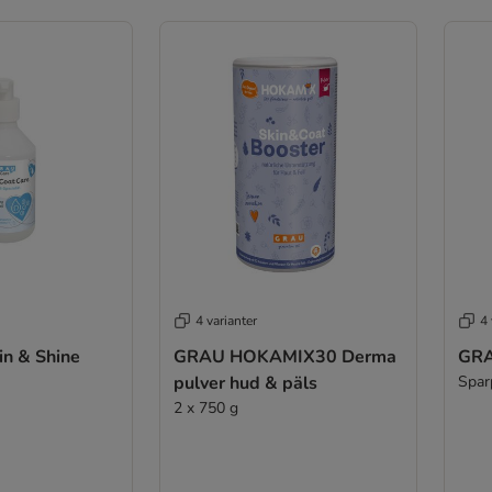
4 varianter
4 
n & Shine
GRAU HOKAMIX30 Derma
GRA
pulver hud & päls
Spar
2 x 750 g