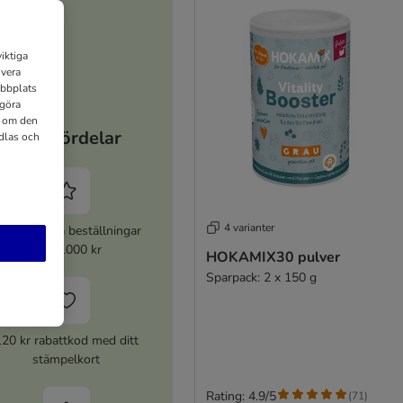
iktiga
ivera
ebbplats
 göra
n om den
Dina fördelar
dlas och
4 varianter
% rabatt på beställningar
över 1000 kr
HOKAMIX30 pulver
Sparpack: 2 x 150 g
120 kr rabattkod med ditt
stämpelkort
Rating: 4.9/5
(
71
)