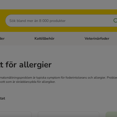
Sök
der
Kattillbehör
Veterinärfoder
egory menu: Hundtillbehör
Open category menu: Kattfoder
Open category menu: K
t för allergier
matsmältningsproblem är typiska symptom för foderintolerans och allergier. Problemet
skott som är skräddarsydda för allergiker.
ltat