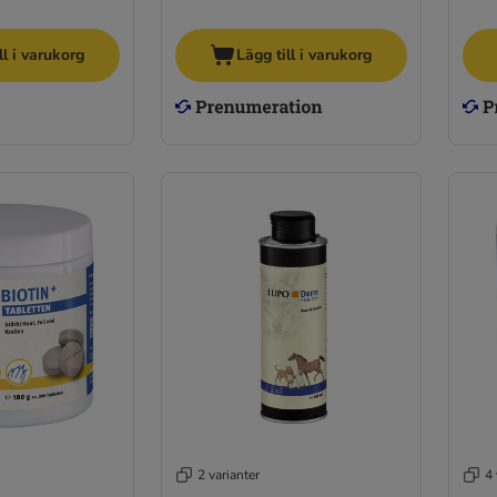
ll i varukorg
Lägg till i varukorg
2 varianter
4 