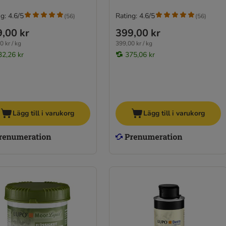
g: 4.6/5
Rating: 4.6/5
(
56
)
(
56
)
,00 kr
399,00 kr
0 kr / kg
399,00 kr / kg
32,26 kr
375,06 kr
Lägg till i varukorg
Lägg till i varukorg