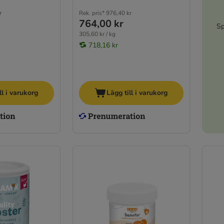
r
Rek. pris*
976,40 kr
764,00 kr
Sp
305,60 kr / kg
718,16 kr
ll i varukorg
Lägg till i varukorg