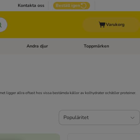
Kontakta oss
Beställ igen
Varukorg
Andra djur
Toppmärken
attillbehör
Open category menu: Veterinärfoder
Open category menu: Andra dj
 ligger allra oftast hos vissa bestämda källor av kolhydrater och/eller proteiner.
Populäritet