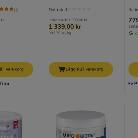
Not rated
Ratin
(
1
)
779
 kr
Individuellt
1 358,00 kr
1 339,00 kr
389,5
892,70 kr / kg
7
ll i varukorg
Lägg till i varukorg