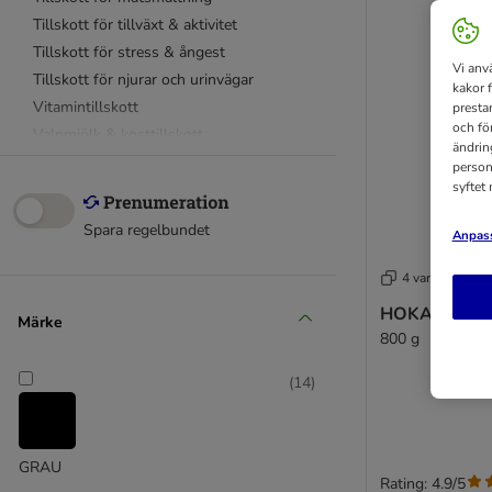
Tillskott för tillväxt & aktivitet
Tillskott för stress & ångest
Vi anv
Tillskott för njurar och urinvägar
kakor 
Vitamintillskott
presta
och fö
Valpmjölk & kosttillskott
ändrin
Laxolja
person
syftet
8in1
Advance
Spara regelbundet
Anpass
beaphar
Concept for Life
4 varianter
Grau
HOKAMIX30 
Märke
Happy Dog
800 g
Hokamix
Lintbells
(
14
)
Luposan
Nutrivet
Oleum Canis
GRAU
Rating: 4.9/5
Oropharma