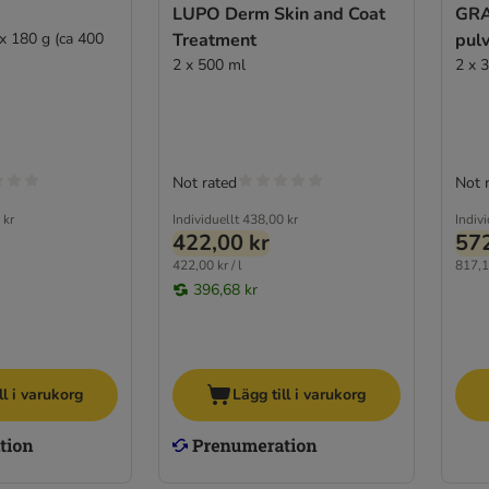
LUPO Derm Skin and Coat
GRA
x 180 g (ca 400
Treatment
pulv
2 x 500 ml
2 x 
Not rated
Not 
 kr
Individuellt
438,00 kr
Indivi
422,00 kr
572
422,00 kr / l
817,1
396,68 kr
ll i varukorg
Lägg till i varukorg