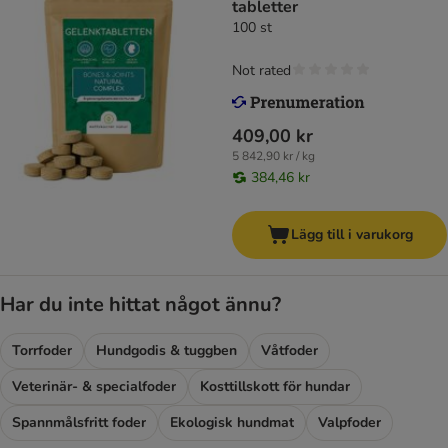
tabletter
100 st
Not rated
409,00 kr
5 842,90 kr / kg
384,46 kr
Lägg till i varukorg
Har du inte hittat något ännu?
Torrfoder
Hundgodis & tuggben
Våtfoder
Veterinär- & specialfoder
Kosttillskott för hundar
Spannmålsfritt foder
Ekologisk hundmat
Valpfoder