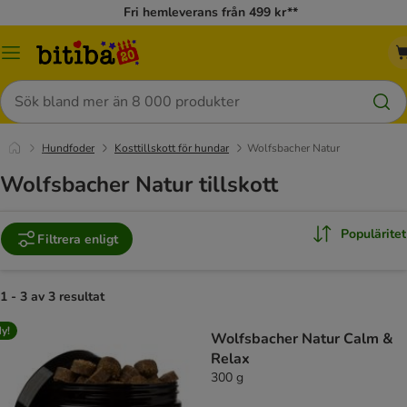
Fri hemleverans från 499 kr**
Meny
Sök
Hundfoder
Kosttillskott för hundar
Wolfsbacher Natur
Wolfsbacher Natur tillskott
Populäritet
Filtrera enligt
1 - 3 av 3 resultat
y!
Wolfsbacher Natur Calm &
Relax
300 g