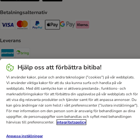
Betalningsalternativ
VISA Payment Method
Mastercard Payment Method
Paypal Payment Method
Apple Pay Payment Method
Google Pay Payment Method
Klarna Payment Method
Leverans
Postnord Shipping Method
Bring Shipping Method
Hjälp oss att förbättra bitiba!
Säker betalning
Vi använder kakor, pixlar och andra teknologier ("cookies") på vår webbplats.
Security
Vi använder viktiga kakor för att du ska kunna surfa och handla på vår
webbplats. Med ditt samtycke kan vi aktivera prestanda-, funktions- och
marknadsföringskakor för att förbättra din upplevelse på vår webbplats och för
att visa dig relevanta produkter och tjänster samt för att anpassa annonser. Du
kan göra ändringar när som helst i vårt preferenscenter ("Justera inställningar").
Hjälp
Kontakt
Villkor
Om företaget
DSA
För mer information om den person som är ansvarig för behandlingen av dina
uppgifter, de personuppgifter som behandlas och syftet med behandlingen
Sekretesspolicy & Dataskydd
Fraktkostnad & leveranstid
hänvisas till preferenscenter.
integritetspolicy
Betalningssätt
Ångerblankett
Tillgänglighetspolicy
Anpassa inställningar
bitiba GmbH
2026