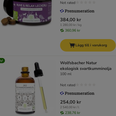
Not rated
384,00 kr
1 280,00 kr / kg
360,96 kr
Lägg till i varukorg
y!
Wolfsbacher Natur
ekologisk svartkumminolja
100 ml
Not rated
254,00 kr
2 540,00 kr / l
238,76 kr