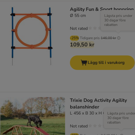
Agility Fun & Sport hoppring
Ø 55 cm
Lägsta pris under
30 dagar före
rabatten
Not rated
-25%
Tidigare pris
146,00 kr
109,50 kr
Lägg till i varukorg
Trixie Dog Activity Agility
balanshinder
L 456 x B 30 x H 64 cm
Lägsta pris unde
30 dagar före
rabatten
Not rated