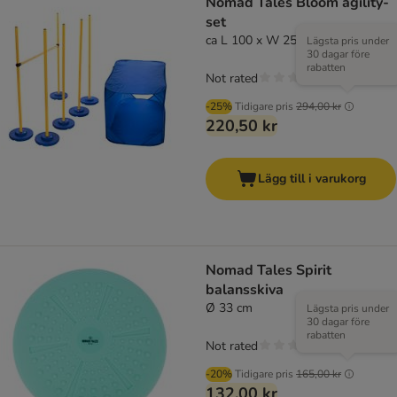
Nomad Tales Bloom agility-
set
ca L 100 x W 25 x H 25 cm
Lägsta pris under
30 dagar före
rabatten
Not rated
-25%
Tidigare pris
294,00 kr
220,50 kr
Lägg till i varukorg
Nomad Tales Spirit
balansskiva
Ø 33 cm
Lägsta pris under
30 dagar före
rabatten
Not rated
-20%
Tidigare pris
165,00 kr
132,00 kr