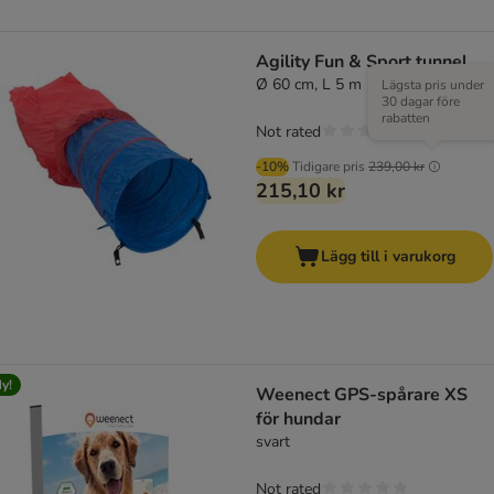
Agility Fun & Sport tunnel
Ø 60 cm, L 5 m
Lägsta pris under
30 dagar före
rabatten
Not rated
-10%
Tidigare pris
239,00 kr
215,10 kr
Lägg till i varukorg
y!
Weenect GPS-spårare XS
för hundar
svart
Not rated