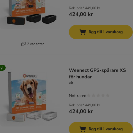
Rek. pris*
449,00 kr
424,00 kr
Lägg till i varukorg
2 varianter
y!
Weenect GPS-spårare XS
för hundar
vit
Not rated
Rek. pris*
449,00 kr
424,00 kr
Lägg till i varukorg