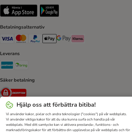
Betalningsalternativ
VISA Payment Method
Mastercard Payment Method
Paypal Payment Method
Apple Pay Payment Method
Google Pay Payment Method
Klarna Payment Method
Leverans
Postnord Shipping Method
Bring Shipping Method
Säker betalning
Security
Hjälp oss att förbättra bitiba!
Vi använder kakor, pixlar och andra teknologier ("cookies") på vår webbplats.
Hjälp
Kontakt
Villkor
Om företaget
DSA
Vi använder viktiga kakor för att du ska kunna surfa och handla på vår
webbplats. Med ditt samtycke kan vi aktivera prestanda-, funktions- och
Sekretesspolicy & Dataskydd
Fraktkostnad & leveranstid
marknadsföringskakor för att förbättra din upplevelse på vår webbplats och för