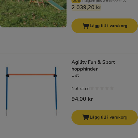
-20%
Tidigare pris
2 549,00 kr
2 039,20 kr
Lägg till i varukorg
Agility Fun & Sport
hopphinder
1 st
Not rated
94,00 kr
Lägg till i varukorg